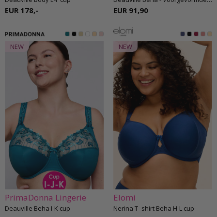
EUR 178,-
EUR 91,90
NEW
NEW
PrimaDonna Lingerie
Elomi
Deauville Beha I-K cup
Nerina T- shirt Beha H-L cup