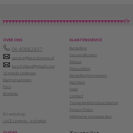
OVER ONS
KLANTENSERVICE
Bestelling
06 40882407
Verzendkosten
service@lace-lingerie.nl
Retour
lace.holland@gmail.com
Retourlabel
10 goede redenen
Bestelling herroepen
Klant ervaringen
Klachten
Pers
Help
Boetieks
Contact
Toegankelijkheidsverklaring
Privacy Policy
EU webshop:
Algemene voorwaarden
LACE Lingerie - in English
GUIDES