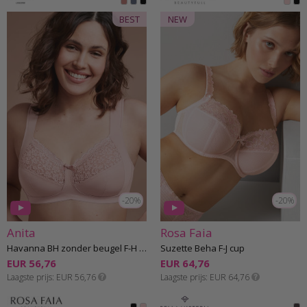
BEST
NEW
-20%
-20%
Anita
Rosa Faia
Havanna BH zonder beugel F-H cup
Suzette Beha F-J cup
EUR 56,76
EUR 64,76
Laagste prijs
EUR 56,76
Laagste prijs
EUR 64,76