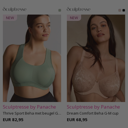
NEW
NEW
Sculptresse by Panache
Sculptresse by Panache
Thrive Sport Beha met beugel G-M cup
Dream Comfort Beha G-M cup
EUR 82,95
EUR 68,95