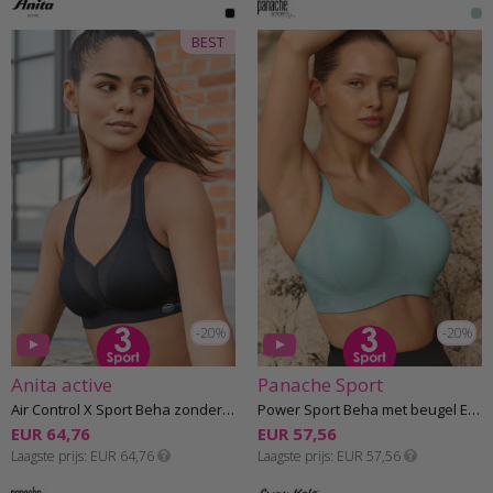
BEST
-20%
-20%
Anita active
Panache Sport
Air Control X Sport Beha zonder beugel E-H cup
Power Sport Beha met beugel E-M cup
EUR 64,76
EUR 57,56
Laagste prijs
EUR 64,76
Laagste prijs
EUR 57,56