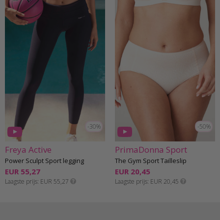
-30%
-50%
Freya Active
PrimaDonna Sport
Power Sculpt Sport legging
The Gym Sport Tailleslip
EUR 55,27
EUR 20,45
Laagste prijs
EUR 55,27
Laagste prijs
EUR 20,45