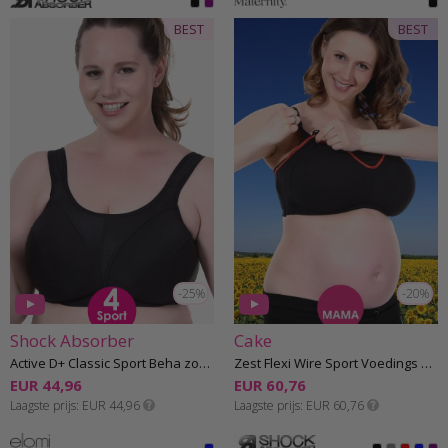
BEST
BEST
-25%
-20%
Shock Absorber
Cake
Active D+ Classic Sport Beha zonder beugel G-K cup
Zest Flexi Wire Sport Voedings Beha met beugel F-K cup
EUR 44,96
EUR 60,76
Laagste prijs
EUR 44,96
Laagste prijs
EUR 60,76