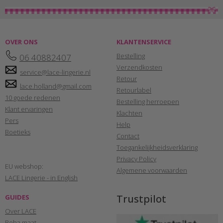
OVER ONS
KLANTENSERVICE
Bestelling
06 40882407
Verzendkosten
service@lace-lingerie.nl
Retour
lace.holland@gmail.com
Retourlabel
10 goede redenen
Bestelling herroepen
Klant ervaringen
Klachten
Pers
Help
Boetieks
Contact
Toegankelijkheidsverklaring
Privacy Policy
EU webshop:
Algemene voorwaarden
LACE Lingerie - in English
Trustpilot
GUIDES
Over LACE
Beha maat