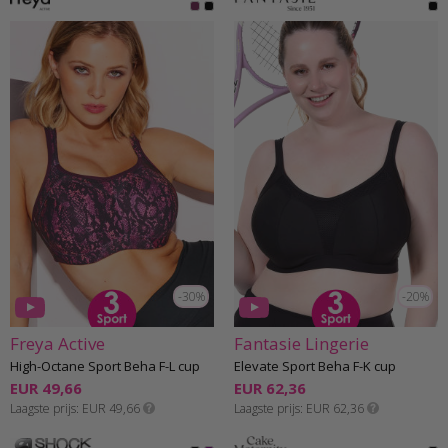
-30%
-20%
Freya Active
Fantasie Lingerie
High-Octane Sport Beha F-L cup
Elevate Sport Beha F-K cup
EUR 49,66
EUR 62,36
Laagste prijs
EUR 49,66
Laagste prijs
EUR 62,36