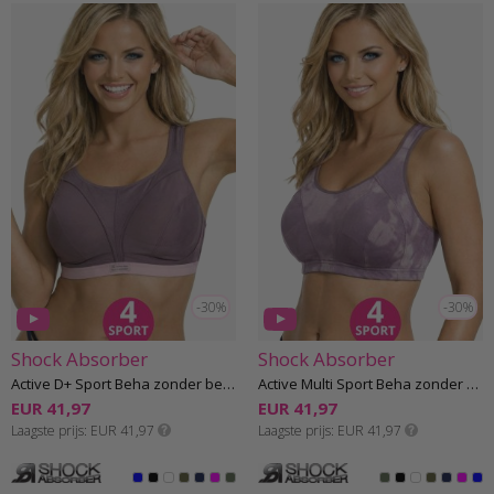
-30%
-30%
Shock Absorber
Shock Absorber
Active D+ Sport Beha zonder beugel G-K cup
Active Multi Sport Beha zonder beugel F-J cup
EUR 41,97
EUR 41,97
Laagste prijs
EUR 41,97
Laagste prijs
EUR 41,97