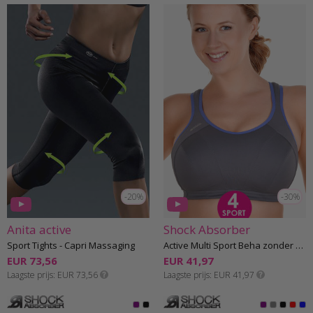
-20%
-30%
Anita active
Shock Absorber
Sport Tights - Capri Massaging
Active Multi Sport Beha zonder beugel F-L cup
EUR 73,56
EUR 41,97
Laagste prijs
EUR 73,56
Laagste prijs
EUR 41,97