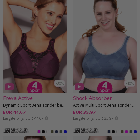
-30%
-40%
Freya Active
Shock Absorber
Dynamic Sport Beha zonder beugel H-M cup
Active Multi Sport Beha zonder beugel G-J cup
EUR 44,07
EUR 35,97
Laagste prijs
EUR 44,07
Laagste prijs
EUR 35,97