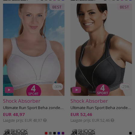
BEST
BEST
-30%
-25%
Shock Absorber
Shock Absorber
Ultimate Run Sport Beha zonder beugel E-I cup
Ultimate Run Sport Beha zonder beugel E-I cup
EUR 48,97
EUR 52,46
Laagste prijs
EUR 48,97
Laagste prijs
EUR 52,46