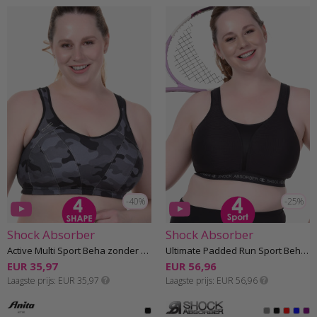
-40%
-25%
Shock Absorber
Shock Absorber
Active Multi Sport Beha zonder beugel F-J cup
Ultimate Padded Run Sport Beha zonder beugel E-G cup
EUR 35,97
EUR 56,96
Laagste prijs
EUR 35,97
Laagste prijs
EUR 56,96