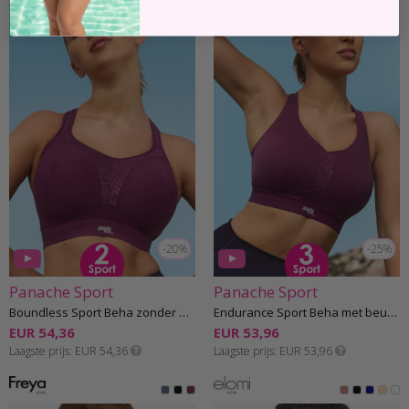
-20%
-25%
Panache Sport
Panache Sport
Boundless Sport Beha zonder beugel F-K cup
Endurance Sport Beha met beugel F-K cup
EUR 54,36
EUR 53,96
Laagste prijs
EUR 54,36
Laagste prijs
EUR 53,96