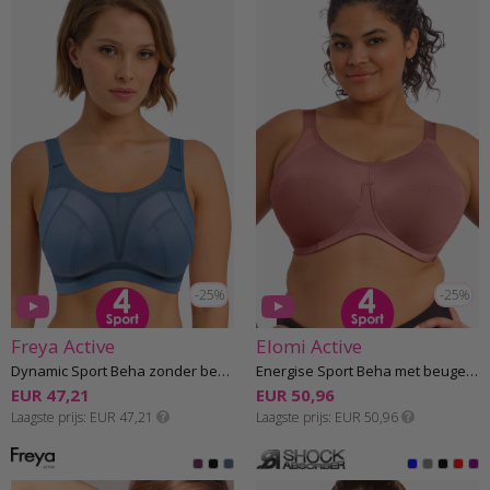
-25%
-25%
Freya Active
Elomi Active
Dynamic Sport Beha zonder beugel H-M cup
Energise Sport Beha met beugel G-O cup
EUR 47,21
EUR 50,96
Laagste prijs
EUR 47,21
Laagste prijs
EUR 50,96