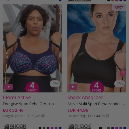
BEST
-25%
-25%
Elomi Active
Shock Absorber
Energise Sport Beha G-M cup
Active Multi Sport Beha zonder beugel F-L cup
EUR 52,46
EUR 44,96
Laagste prijs
EUR 52,46
Laagste prijs
EUR 44,96