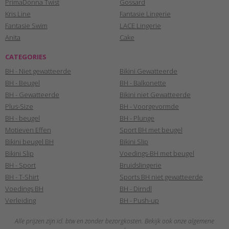
PrimaDonna Twist
Gossard
Kris Line
Fantasie Lingerie
Fantasie Swim
LACE Lingerie
Anita
Cake
CATEGORIES
BH - Niet gewatteerde
Bikini Gewatteerde
BH - Beugel
BH - Balkonette
BH - Gewatteerde
Bikini niet Gewatteerde
Plus-Size
BH - Voorgevormde
BH - beugel
BH - Plunge
Motieven Effen
Sport BH met beugel
Bikini beugel BH
Bikini Slip
Bikini Slip
Voedings-BH met beugel
BH - Sport
Bruidslingerie
BH - T-Shirt
Sports BH niet gewatteerde
Voedings BH
BH - Dirndl
Verleiding
BH - Push-up
Alle prijzen zijn icl. btw en zonder bezorgkosten. Bekijk ook onze algemene