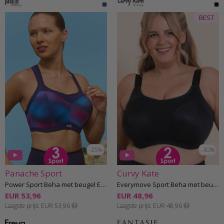
BEST
-25%
-30%
Panache Sport
Curvy Kate
Power Sport Beha met beugel E-M cup
Everymove Sport Beha met beugel G-K cup
EUR 53,96
EUR 48,96
Laagste prijs
EUR 53,96
Laagste prijs
EUR 48,96