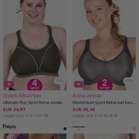
-50%
-50%
Shock Absorber
Anita active
Ultimate Run Sport Beha zonder beugel F-I cup
Momentum Sport Beha met beugel D-H cup
EUR 34,97
EUR 38,48
Laagste prijs
EUR 34,97
Laagste prijs
EUR 38,48