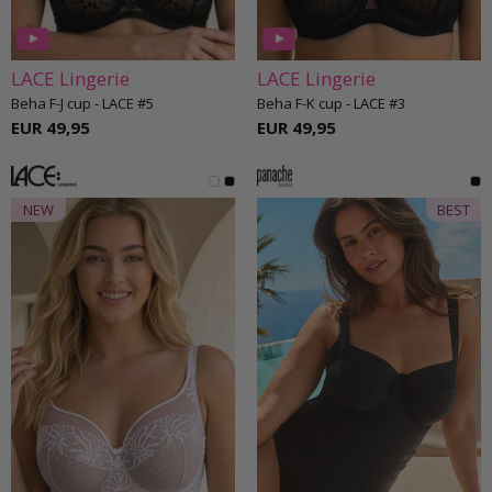
LACE Lingerie
LACE Lingerie
Beha F-J cup - LACE #5
Beha F-K cup - LACE #3
EUR 49,95
EUR 49,95
NEW
BEST