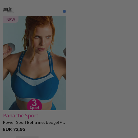
NEW
Panache Sport
Power Sport Beha met beugel F-M cup
EUR 72,95