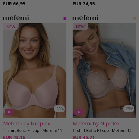
EUR 66,95
EUR 74,95
NEW
NEW
-20%
-25%
Mefemi by Nipplex
Mefemi by Nipplex
T- shirt Beha F-I cup - Mefemi 11
T- shirt Beha F-I cup - Mefemi 12
EUR 43,16
EUR 45,71