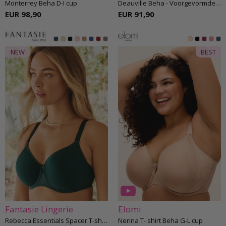
Monterrey Beha D-I cup
Deauville Beha - Voorgevormde cups E-H cup
EUR 98,90
EUR 91,90
NEW
BEST
Fantasie Lingerie
Elomi
Rebecca Essentials Spacer T-shirt Beha F-K cup
Nerina T- shirt Beha G-L cup