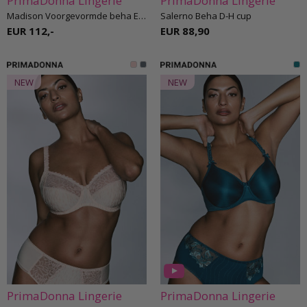
PrimaDonna Lingerie
PrimaDonna Lingerie
Madison Voorgevormde beha E-H cup
Salerno Beha D-H cup
EUR 112,-
EUR 88,90
NEW
NEW
PrimaDonna Lingerie
PrimaDonna Lingerie