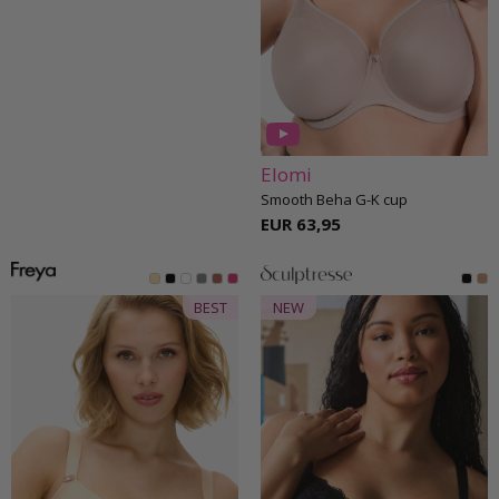
Elomi
Smooth Beha G-K cup
EUR 63,95
BEST
NEW