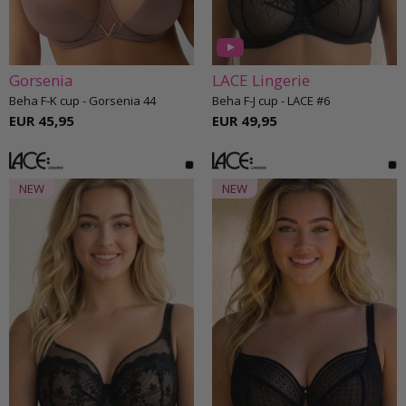
Gorsenia
LACE Lingerie
Beha F-K cup - Gorsenia 44
Beha F-J cup - LACE #6
EUR 45,95
EUR 49,95
NEW
NEW