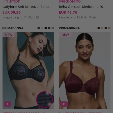
Triumph
Mediolano
Ladyform Soft Minimizer Beha D-H cup
Beha G-K cup - Mediolano 40
EUR 50,36
EUR 48,76
Laagste prijs
EUR 50,36
Laagste prijs
EUR 48,76
NEW
NEW