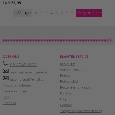
EUR 73,95
<
>
1
2
3
4
5
6
7
8
OVER ONS
KLANTENSERVICE
Bestelling
06 40882407
Verzendkosten
service@lace-lingerie.nl
Retour
lace.holland@gmail.com
Retourlabel
10 goede redenen
Bestelling herroepen
Klant ervaringen
Klachten
Pers
Help
Boetieks
Contact
Toegankelijkheidsverklaring