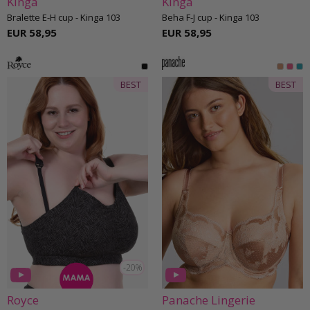
Kinga
Kinga
Bralette E-H cup - Kinga 103
Beha F-J cup - Kinga 103
EUR 58,95
EUR 58,95
BEST
BEST
-20%
Royce
Panache Lingerie