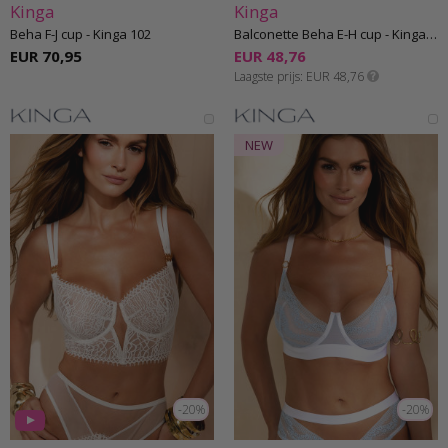
Kinga
Kinga
Beha F-J cup - Kinga 102
Balconette Beha E-H cup - Kinga 101
EUR 70,95
EUR 48,76
Laagste prijs
EUR 48,76
NEW
-20%
-20%