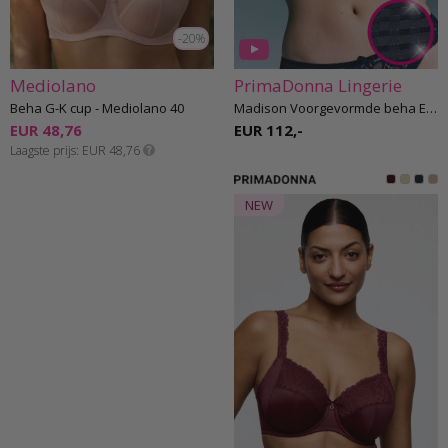
-20%
Mediolano
PrimaDonna Lingerie
Beha G-K cup - Mediolano 40
Madison Voorgevormde beha E-H cup
EUR 48,76
EUR 112,-
Laagste prijs
EUR 48,76
NEW