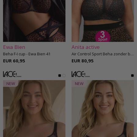
Ewa Bien
Anita active
Beha F-I cup - Ewa Bien 41
Air Control Sport Beha zonder beugel E-H cup
EUR 60,95
EUR 80,95
NEW
NEW