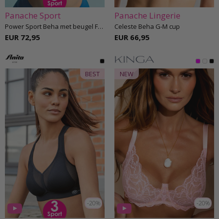
Panache Sport
Panache Lingerie
Power Sport Beha met beugel F-M cup
Celeste Beha G-M cup
EUR 72,95
EUR 66,95
BEST
NEW
-20%
-20%