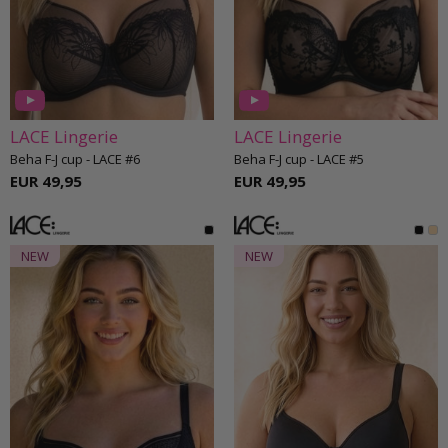
LACE Lingerie
LACE Lingerie
Beha F-J cup - LACE #6
Beha F-J cup - LACE #5
EUR 49,95
EUR 49,95
NEW
NEW