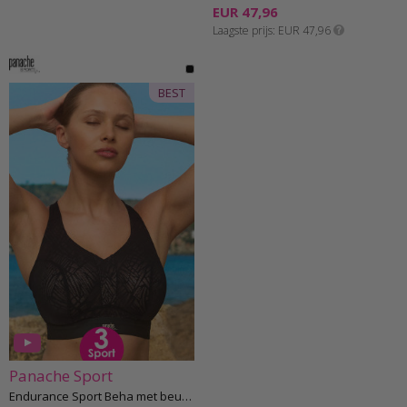
EUR 47,96
Laagste prijs
EUR 47,96
BEST
Panache Sport
Endurance Sport Beha met beugel F-M cup