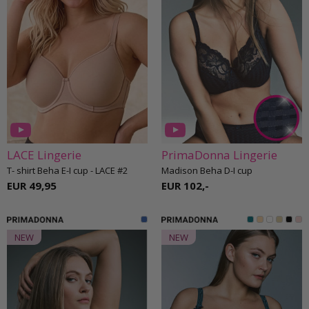
LACE Lingerie
PrimaDonna Lingerie
T- shirt Beha E-I cup - LACE #2
Madison Beha D-I cup
EUR 49,95
EUR 102,-
NEW
NEW