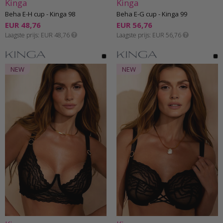
Kinga
Kinga
Beha E-H cup - Kinga 98
Beha E-G cup - Kinga 99
EUR 48,76
EUR 56,76
Laagste prijs
EUR 48,76
Laagste prijs
EUR 56,76
NEW
NEW