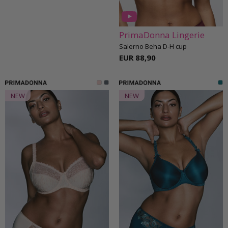
PrimaDonna Lingerie
Salerno Beha D-H cup
EUR 88,90
NEW
NEW