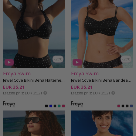
-25%
-25%
Freya Swim
Freya Swim
Jewel Cove Bikini Beha Halternek F-K cup
Jewel Cove Bikini Beha Bandeau F-I cup
EUR 35,21
EUR 35,21
Laagste prijs
EUR 35,21
Laagste prijs
EUR 35,21