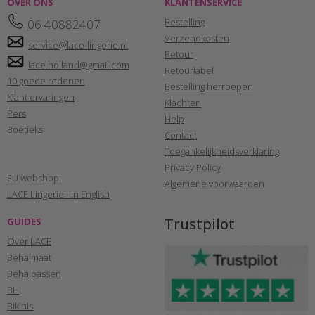
OVER ONS
KLANTENSERVICE
Bestelling
06 40882407
Verzendkosten
service@lace-lingerie.nl
Retour
lace.holland@gmail.com
Retourlabel
10 goede redenen
Bestelling herroepen
Klant ervaringen
Klachten
Pers
Help
Boetieks
Contact
Toegankelijkheidsverklaring
Privacy Policy
EU webshop:
Algemene voorwaarden
LACE Lingerie - in English
Trustpilot
GUIDES
Over LACE
Beha maat
Beha passen
BH
Bikinis