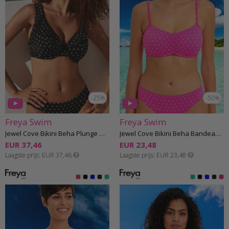
-25%
-50%
Freya Swim
Freya Swim
Jewel Cove Bikini Beha Plunge G-K cup
Jewel Cove Bikini Beha Bandeau F-I cup
EUR 37,46
EUR 23,48
Laagste prijs
EUR 37,46
Laagste prijs
EUR 23,48