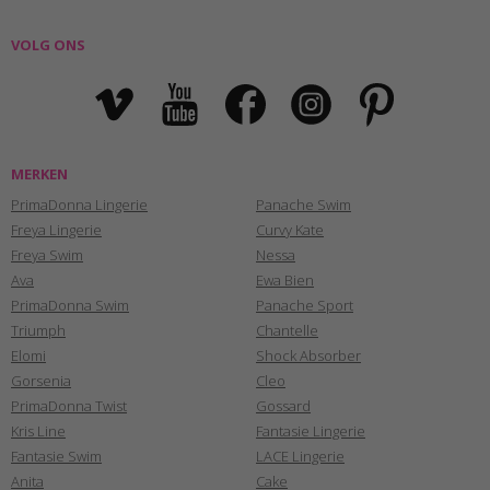
VOLG ONS
MERKEN
PrimaDonna Lingerie
Panache Swim
Freya Lingerie
Curvy Kate
Freya Swim
Nessa
Ava
Ewa Bien
PrimaDonna Swim
Panache Sport
Triumph
Chantelle
Elomi
Shock Absorber
Gorsenia
Cleo
PrimaDonna Twist
Gossard
Kris Line
Fantasie Lingerie
Fantasie Swim
LACE Lingerie
Anita
Cake