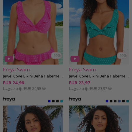
-50%
-50%
Freya Swim
Freya Swim
Jewel Cove Bikini Beha Halternek G-K cup
Jewel Cove Bikini Beha Halternek G-K cup
EUR 24,98
EUR 23,97
Laagste prijs
EUR 24,98
Laagste prijs
EUR 23,97