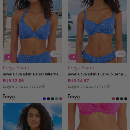
-30%
-30%
Freya Swim
Freya Swim
Jewel Cove Bikini Beha Halternek F-K cup
Jewel Cove Bikini Push-up Beha F-K cup
EUR 32,86
EUR 34,97
Laagste prijs
EUR 32,86
Laagste prijs
EUR 34,97