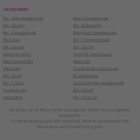
CATEGORIES
BH - Niet gewatteerde
Bikini Gewatteerde
BH - Beugel
BH - Balkonette
BH - Gewatteerde
Bikini niet Gewatteerde
Plus-Size
BH - Voorgevormde
BH - beugel
BH - Plunge
Motieven Effen
Sport BH met beugel
Bikini beugel BH
Bikini Slip
Bikini Slip
Voedings-BH met beugel
BH - Sport
Bruidslingerie
BH - T-Shirt
Sports BH niet gewatteerde
Voedings BH
BH - Dirndl
Verleiding
BH - Push-up
Alle prijzen zijn icl. btw en zonder bezorgkosten. Bekijk ook onze algemene
voorwaarden.
*Gratis Verzending vanaf 50€: Nederland. Minimale bestelwaarde 50€.
Retourneren vanuit Nederland is gratis.