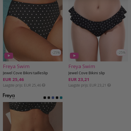
-25%
-25%
Freya Swim
Freya Swim
Jewel Cove Bikini tailleslip
Jewel Cove Bikini slip
EUR 25,46
EUR 23,21
Laagste prijs
EUR 25,46
Laagste prijs
EUR 23,21