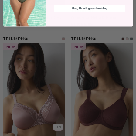
Nee, ik wil geen korting
Triumph
Triumph
Amourette Minimizer Beha D-H cup
Amourette Beha D-H cup
EUR 62,95
EUR 66,95
NEW
NEW
-20%