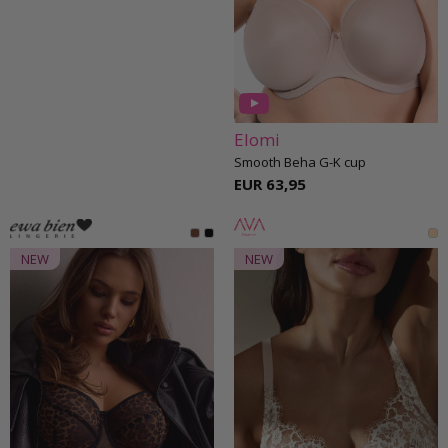
Elomi
Smooth Beha G-K cup
EUR 63,95
NEW
NEW