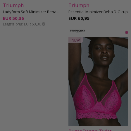
Triumph
Triumph
Ladyform Soft Minimizer Beha D-H cup
Essential Minimizer Beha D-G cup
EUR 50,36
EUR 60,95
Laagste prijs
EUR 50,36
NEW