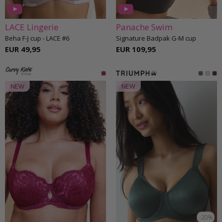
LACE Lingerie
Panache Swim
Beha F-J cup - LACE #6
Signature Badpak G-M cup
EUR 49,95
EUR 109,95
NEW
NEW
-20%