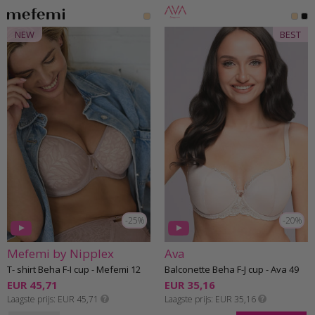
NEW
BEST
-25%
-20%
Mefemi by Nipplex
Ava
T- shirt Beha F-I cup - Mefemi 12
Balconette Beha F-J cup - Ava 49
EUR 45,71
EUR 35,16
Laagste prijs
EUR 45,71
Laagste prijs
EUR 35,16