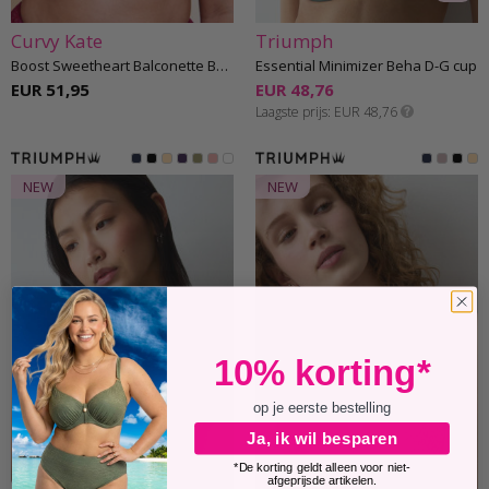
Curvy Kate
Triumph
Boost Sweetheart Balconette Beha G-K cup
Essential Minimizer Beha D-G cup
EUR 51,95
EUR 48,76
Laagste prijs
EUR 48,76
NEW
NEW
10% korting*
op je eerste bestelling
Ja, ik wil besparen
*De korting geldt alleen voor niet-
afgeprijsde artikelen.