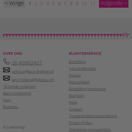
<
>
1
2
3
4
5
6
7
8
9
10
11
OVER ONS
KLANTENSERVICE
Bestelling
06 40882407
Verzendkosten
service@lace-lingerie.nl
Retour
lace.holland@gmail.com
Retourlabel
10 goede redenen
Bestelling herroepen
Klant ervaringen
Klachten
Pers
Help
Boetieks
Contact
Toegankelijkheidsverklaring
Privacy Policy
EU webshop:
Algemene voorwaarden