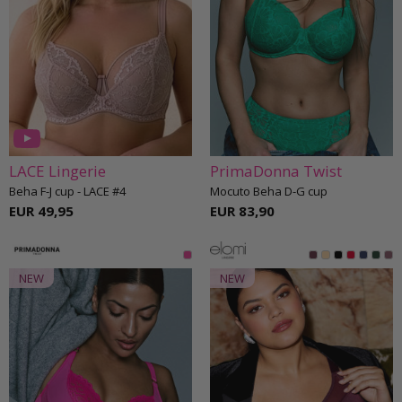
LACE Lingerie
PrimaDonna Twist
Beha F-J cup - LACE #4
Mocuto Beha D-G cup
EUR 49,95
EUR 83,90
NEW
NEW