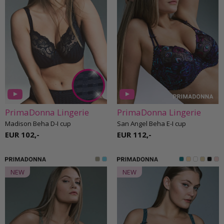
PrimaDonna Lingerie
PrimaDonna Lingerie
Madison Beha D-I cup
San Angel Beha E-I cup
EUR 102,-
EUR 112,-
NEW
NEW