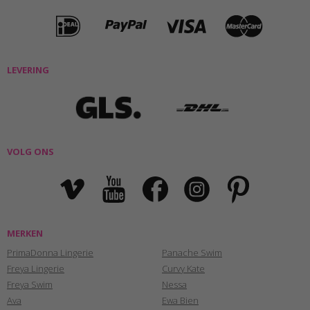
LEVERING
VOLG ONS
MERKEN
PrimaDonna Lingerie
Panache Swim
Freya Lingerie
Curvy Kate
Freya Swim
Nessa
Ava
Ewa Bien