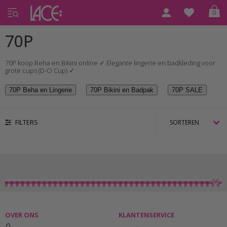
0
Home
70P
70P
70P koop Beha en Bikini online ✓ Elegante lingerie en badkleding voor
grote cups (D-O Cup) ✓
70P Beha en Lingerie
70P Bikini en Badpak
70P SALE
FILTERS
OVER ONS
KLANTENSERVICE