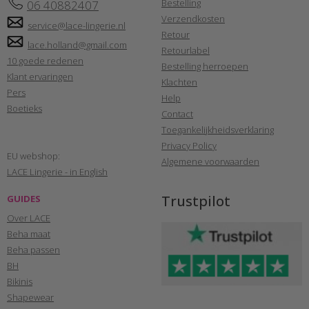
Bestelling
06 40882407
Verzendkosten
service@lace-lingerie.nl
Retour
lace.holland@gmail.com
Retourlabel
10 goede redenen
Bestelling herroepen
Klant ervaringen
Klachten
Pers
Help
Boetieks
Contact
Toegankelijkheidsverklaring
Privacy Policy
EU webshop:
Algemene voorwaarden
LACE Lingerie - in English
Trustpilot
GUIDES
Over LACE
Beha maat
Beha passen
BH
Bikinis
Shapewear