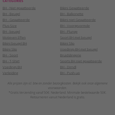
CATEGORIES
BH - Niet gewatteerde
Bikini Gewatteerde
BH - Beugel
BH - Balkonette
BH - Gewatteerde
Bikini niet Gewatteerde
Plus-Size
BH - Voorgevormde
BH - beugel
BH - Plunge
Motieven Effen
Sport BH met beugel
Bikini beugel BH
Bikini Slip
Bikini Slip
Voedings-BH met beugel
BH - Sport
Bruidslingerie
BH - T-Shirt
Sports BH niet gewatteerde
Voedings BH
BH - Dirndl
Verleiding
BH - Push-up
Alle prijzen zijn icl. btw en zonder bezorgkosten. Bekijk ook onze algemene
voorwaarden.
*Gratis Verzending vanaf 50€: Nederland. Minimale bestelwaarde 50€.
Retourneren vanuit Nederland is gratis.