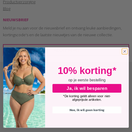
Productverzorging
Blog
NIEUWSBRIEF
Meld je nu aan voor de nieuwsbrief en ontvang leuke aanbiedingen,
kortingscode's en de laatste nieuwtjes van de nieuwe collectie.
BETALING
10% korting*
op je eerste bestelling
Ja, ik wil besparen
*De korting geldt alleen voor niet-
afgeprijsde artikelen.
LEVERING
Nee, ik wil geen korting