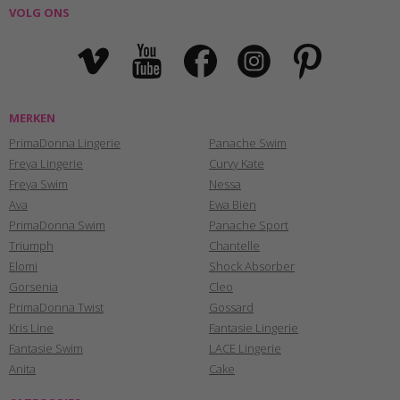
VOLG ONS
MERKEN
PrimaDonna Lingerie
Panache Swim
Freya Lingerie
Curvy Kate
Freya Swim
Nessa
Ava
Ewa Bien
PrimaDonna Swim
Panache Sport
Triumph
Chantelle
Elomi
Shock Absorber
Gorsenia
Cleo
PrimaDonna Twist
Gossard
Kris Line
Fantasie Lingerie
Fantasie Swim
LACE Lingerie
Anita
Cake