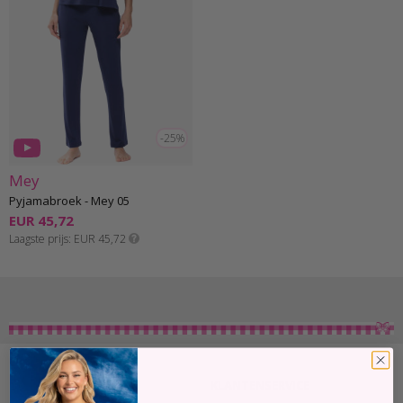
-25%
Mey
Pyjamabroek - Mey 05
EUR 45,72
Laagste prijs
EUR 45,72
OVER ONS
KLANTENSERVICE