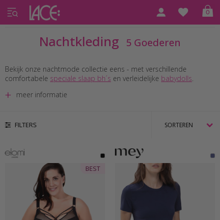
0
Home
Nachtkleding
Nachtkleding
5 Goederen
Bekijk onze nachtmode collectie eens - met verschillende
comfortabele
speciale slaap bh´s
en verleidelijke
babydolls
.
meer informatie
FILTERS
BEST