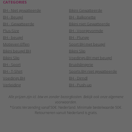
CATEGORIES
BH - Niet gewatteerde
Bikini Gewatteerde
BH - Beugel
BH - Balkonette
BH - Gewatteerde
Bikini niet Gewatteerde
Plus-Size
BH - Voorgevormde
BH - beugel
BH - Plunge
Motieven Effen
Sport BH met beugel
Bikini beugel BH
Bikini Slip
Bikini Slip
Voedings-BH met beugel
BH - Sport
Bruidslingerie
BH - T-Shirt
Sports BH niet gewatteerde
Voedings BH
BH - Dirndl
Verleiding
BH - Push-up
Alle prijzen zijn icl. btw en zonder bezorgkosten. Bekijk ook onze algemene
voorwaarden.
*Gratis Verzending vanaf 50€: Nederland. Minimale bestelwaarde 50€.
Retourneren vanuit Nederland is gratis.