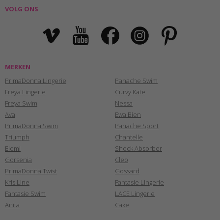
VOLG ONS
MERKEN
PrimaDonna Lingerie
Panache Swim
Freya Lingerie
Curvy Kate
Freya Swim
Nessa
Ava
Ewa Bien
PrimaDonna Swim
Panache Sport
Triumph
Chantelle
Elomi
Shock Absorber
Gorsenia
Cleo
PrimaDonna Twist
Gossard
Kris Line
Fantasie Lingerie
Fantasie Swim
LACE Lingerie
Anita
Cake