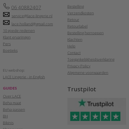
Bestelling
06 40882407
Verzendkosten
service@lace-lingerie.nl
Retour
lace.holland@gmail.com
Retourlabel
10 goede redenen
Bestelling herroepen
Klant ervaringen
Klachten
Pers
Help
Boetieks
Contact
Toegankelijkheidsverklaring
Privacy Policy
EU webshop:
Algemene voorwaarden
LACE Lingerie - in English
Trustpilot
GUIDES
Over LACE
Beha maat
Beha passen
BH
Bikinis