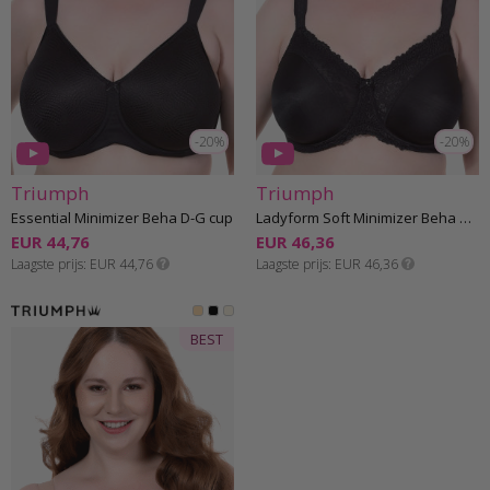
-20%
-20%
Triumph
Triumph
Essential Minimizer Beha D-G cup
Ladyform Soft Minimizer Beha D-H cup
EUR 44,76
EUR 46,36
Laagste prijs
EUR 44,76
Laagste prijs
EUR 46,36
BEST