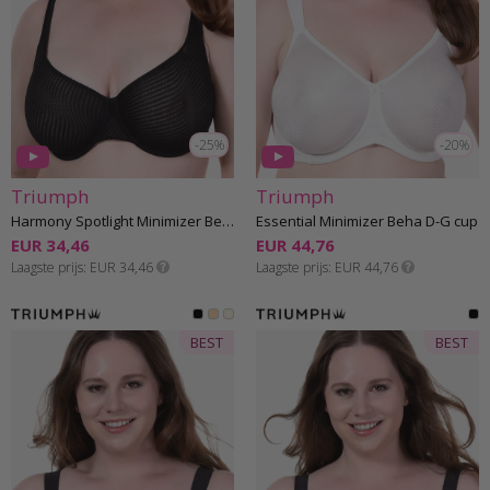
-25%
-20%
Triumph
Triumph
Harmony Spotlight Minimizer Beha E-G cup
Essential Minimizer Beha D-G cup
EUR 34,46
EUR 44,76
Laagste prijs
EUR 34,46
Laagste prijs
EUR 44,76
BEST
BEST