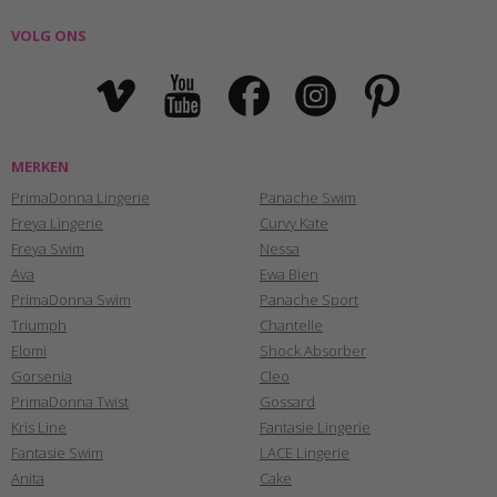
VOLG ONS
MERKEN
PrimaDonna Lingerie
Panache Swim
Freya Lingerie
Curvy Kate
Freya Swim
Nessa
Ava
Ewa Bien
PrimaDonna Swim
Panache Sport
Triumph
Chantelle
Elomi
Shock Absorber
Gorsenia
Cleo
PrimaDonna Twist
Gossard
Kris Line
Fantasie Lingerie
Fantasie Swim
LACE Lingerie
Anita
Cake