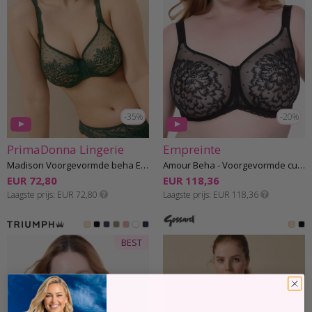
-35%
-20%
PrimaDonna Lingerie
Empreinte
Madison Voorgevormde beha E-H cup
Amour Beha - Voorgevormde cups E-G cup
EUR 72,80
EUR 118,36
Laagste prijs
EUR 72,80
Laagste prijs
EUR 118,36
BEST