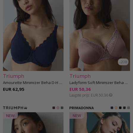
-20%
Triumph
Triumph
Amourette Minimizer Beha D-H cup
Ladyform Soft Minimizer Beha D-H cup
EUR 62,95
EUR 50,36
Laagste prijs
EUR 50,36
NEW
NEW