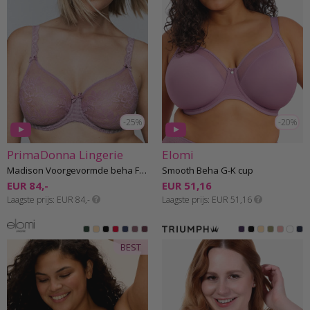
-25%
-20%
PrimaDonna Lingerie
Elomi
Madison Voorgevormde beha F-H cup
Smooth Beha G-K cup
EUR 84,-
EUR 51,16
Laagste prijs
EUR 84,-
Laagste prijs
EUR 51,16
BEST