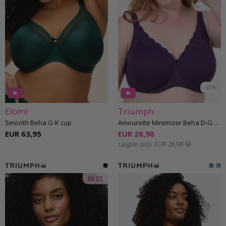
-50%
Elomi
Triumph
Smooth Beha G-K cup
Amourette Minimizer Beha D-G cup
EUR 63,95
EUR 28,98
Laagste prijs
EUR 28,98
BEST