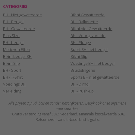
CATEGORIES
BH - Niet gewatteerde
Bikini Gewatteerde
BH - Beugel
BH - Balkonette
BH - Gewatteerde
Bikini niet Gewatteerde
Plus-Size
BH - Voorgevormde
BH - beugel
BH - Plunge
Motieven Effen
Sport BH met beugel
Bikini beugel BH
Bikini Slip
Bikini Slip
Voedings-BH met beugel
BH - Sport
Bruidslingerie
BH - T-Shirt
Sports BH niet gewatteerde
Voedings BH
BH - Dirndl
Verleiding
BH - Push-up
Alle prijzen zijn icl. btw en zonder bezorgkosten. Bekijk ook onze algemene
voorwaarden.
*Gratis Verzending vanaf 50€: Nederland. Minimale bestelwaarde 50€.
Retourneren vanuit Nederland is gratis.