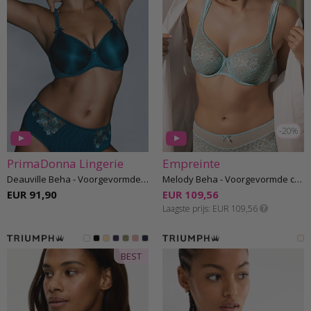
-20%
PrimaDonna Lingerie
Empreinte
Deauville Beha - Voorgevormde cups E-H cup
Melody Beha - Voorgevormde cups E-H cup
EUR 91,90
EUR 109,56
Laagste prijs
EUR 109,56
BEST