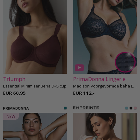
Triumph
PrimaDonna Lingerie
Essential Minimizer Beha D-G cup
Madison Voorgevormde beha E-H cup
EUR 60,95
EUR 112,-
NEW