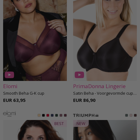
Elomi
PrimaDonna Lingerie
Smooth Beha G-K cup
Satin Beha - Voorgevormde cups D-H cup
EUR 63,95
EUR 86,90
BEST
NEW