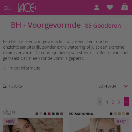
0
Home
BH - Voorgevormde
BH - Voorgevormde
85 Goederen
Een bh met een voorgevormde cup creëert een rond en
onzichtbaar uiterlijk, zonder extra wattering of juist een extreme
minimizer vorm. De cups zijn hierbij van sterkte stoffen of van kant
gemaakt dat in een ronde vorm is geperst.
meer informatie
FILTERS
<
>
1
2
3
NEW
BEST