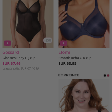
-25%
Gossard
Elomi
Glossies Body G-J cup
Smooth Beha G-K cup
EUR 67,46
EUR 63,95
Laagste prijs
EUR 67,46