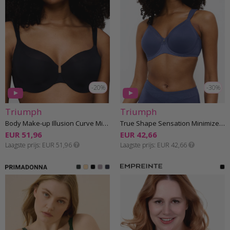
-20%
-30%
Triumph
Triumph
Body Make-up Illusion Curve Minimizer Beha D-G cup
True Shape Sensation Minimizer Beha D-H cup
EUR 51,96
EUR 42,66
Laagste prijs
EUR 51,96
Laagste prijs
EUR 42,66