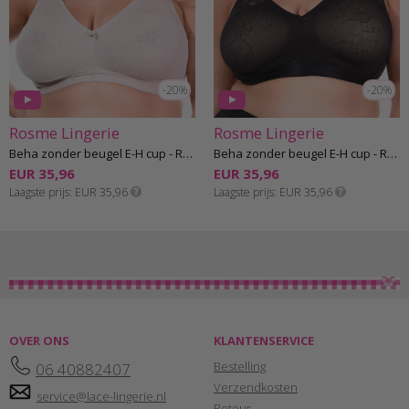
-20%
-20%
Rosme Lingerie
Rosme Lingerie
Beha zonder beugel E-H cup - Rosme 01
Beha zonder beugel E-H cup - Rosme 01
EUR 35,96
EUR 35,96
Laagste prijs
EUR 35,96
Laagste prijs
EUR 35,96
OVER ONS
KLANTENSERVICE
Bestelling
06 40882407
Verzendkosten
service@lace-lingerie.nl
Retour