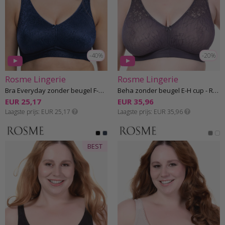
-40%
-20%
Rosme Lingerie
Rosme Lingerie
Bra Everyday zonder beugel F-H cup - Rosme 05
Beha zonder beugel E-H cup - Rosme 01
EUR 25,17
EUR 35,96
Laagste prijs
EUR 25,17
Laagste prijs
EUR 35,96
BEST