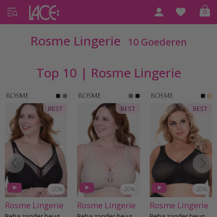
0
Home
Rosme Lingerie
Rosme Lingerie
10 Goederen
Top 10 | Rosme Lingerie
BEST
BEST
BEST
-20%
-20%
-20%
Rosme Lingerie
Rosme Lingerie
Rosme Lingerie
Beha zonder beugel F-H Cup - Rosme 04
Beha zonder beugel F-H Cup - Rosme 04
Beha zonder beugel E-H cup - Rosme 01