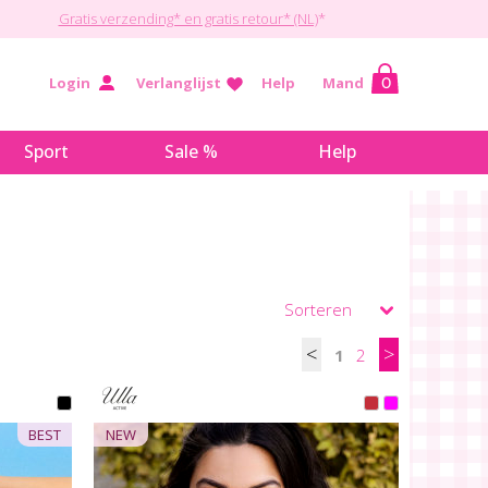
Gratis verzending* en gratis retour* (NL)
*
Login
Verlanglijst
Help
Mand
0
Sport
Sale %
Help
<
>
1
2
BEST
NEW