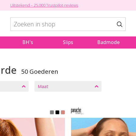
Uitstekend – 25.000 Trustpilot-reviews
BH's
Slips
Badmode
erde
50 Goederen
Maat