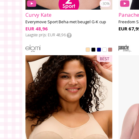
-30%
Curvy Kate
Panache
Everymove Sport Beha met beugel G-K cup
Freedom Sp
EUR 48,96
EUR 67,9
Laagste prijs
EUR 48,96
BEST