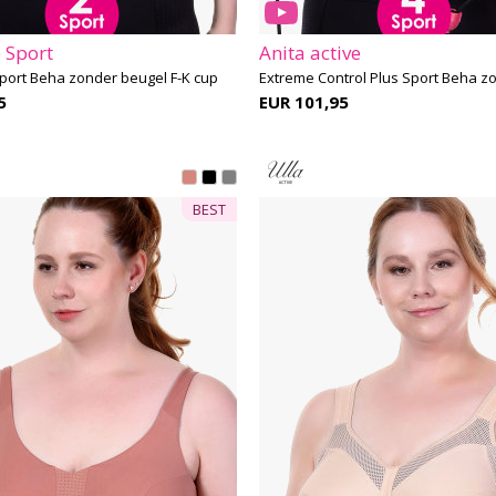
 Sport
Anita active
ort Beha zonder beugel F-K cup
5
EUR 101,95
BEST