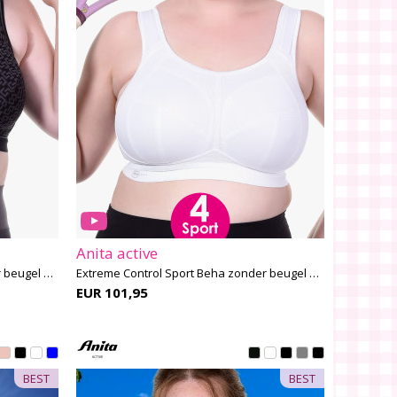
Anita active
Extreme Control Sport Beha zonder beugel E-H cup
Extreme Control Sport Beha zonder beugel H-K cup
EUR 101,95
BEST
BEST