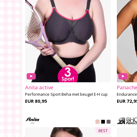
Anita active
Panache
Performance Sport Beha met beugel E-H cup
Endurance 
EUR 80,95
EUR 72,9
BEST