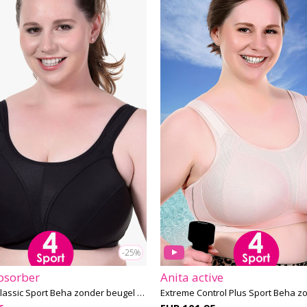
-25%
bsorber
Anita active
Active D+ Classic Sport Beha zonder beugel G-K cup