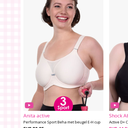
Anita active
Shock A
Performance Sport Beha met beugel E-H cup