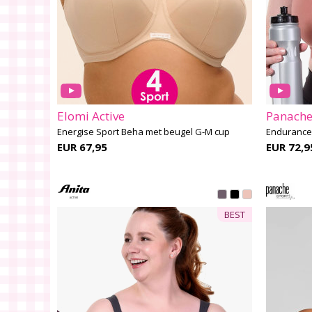
Elomi Active
Panache
Energise Sport Beha met beugel G-M cup
Endurance 
EUR 67,95
EUR 72,9
BEST