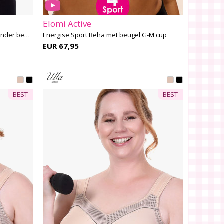
Elomi Active
Extreme Control Plus Sport Beha zonder beugel H-K cup
Energise Sport Beha met beugel G-M cup
EUR 67,95
BEST
BEST