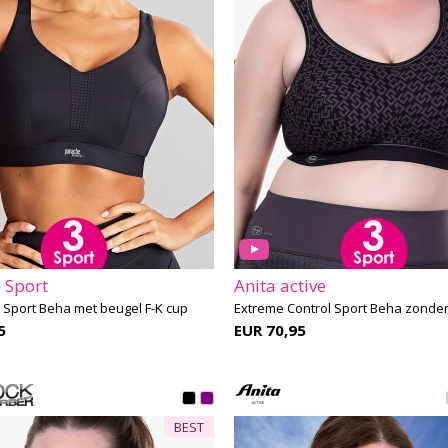
 Sport
Anita active
Sport Beha met beugel F-K cup
5
EUR 70,95
BEST