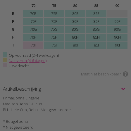
70
75
80
85
90
E
70E
75E
80E
85E
F
70F
75F
80F
85F
90F
G
70G
75G
80G
85G
90G
H
70H
75H
80H
85H
90H
I
70I
75I
80I
85I
90I
Op voorraad (2-4 werkdagen)
Naleveren (4-6 dagen)
Uitverkocht
Maat niet beschikbaar?
Artikelbeschrijving
PrimaDonna Lingerie
Madison Beha E-H cup
BH - Hele Cup, Beha - Niet-gewatteerde
* Beugel beha
* Niet gewatteerd