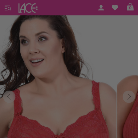
Home
PrimaDonna Lingerie
Madison Basic
0