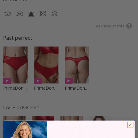
Ask about this
Past perfect
PrimaDonna Lingerie
PrimaDonna Lingerie
PrimaDonna Lingerie
LACE adviseert...