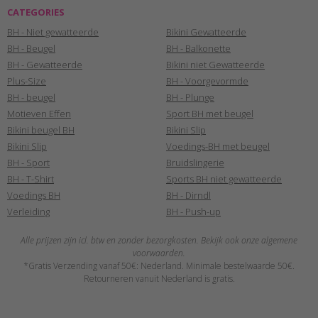
CATEGORIES
BH - Niet gewatteerde
Bikini Gewatteerde
BH - Beugel
BH - Balkonette
BH - Gewatteerde
Bikini niet Gewatteerde
Plus-Size
BH - Voorgevormde
BH - beugel
BH - Plunge
Motieven Effen
Sport BH met beugel
Bikini beugel BH
Bikini Slip
Bikini Slip
Voedings-BH met beugel
BH - Sport
Bruidslingerie
BH - T-Shirt
Sports BH niet gewatteerde
Voedings BH
BH - Dirndl
Verleiding
BH - Push-up
Alle prijzen zijn icl. btw en zonder bezorgkosten. Bekijk ook onze algemene
voorwaarden.
*Gratis Verzending vanaf 50€: Nederland. Minimale bestelwaarde 50€.
Retourneren vanuit Nederland is gratis.