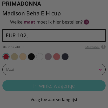
Madison Beha E-H cup
EUR 102,-
Kleur: SCARLET
Maattabel
NATURAL
CAFFE LATTE
BLACK
WHITE
SOFT SAND
PINK PARFAIT
VELVET BLUE
SCARLET
Voeg toe aan verlanglijst