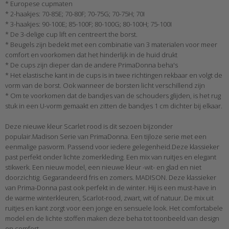
* Europese cupmaten
* 2-haakjes: 70-85E; 70-80F; 70-75G; 70-75H; 70I
* 3-haakjes: 90-100E; 85-100F; 80-100G; 80-100H; 75-100I
* De 3-delige cup lift en centreert the borst.
* Beugels zijn bedekt met een combinatie van 3 materialen voor meer
comfort en voorkomen dat het hinderlijk in de huid drukt
* De cups zijn dieper dan de andere PrimaDonna beha's
* Het elastische kant in de cups is in twee richtingen rekbaar en volgt de
vorm van de borst. Ook wanneer de borsten licht verschillend zijn
* Om te voorkomen dat de bandjes van de schouders glijden, is het rug
stuk in een U-vorm gemaakt en zitten de bandjes 1 cm dichter bij elkaar.
Deze nieuwe kleur Scarlet rood is dit sezoen bijzonder
populair.Madison Serie van PrimaDonna. Een tijloze serie met een
eenmalige pasvorm. Passend voor iedere gelegenheid.Deze klassieker
past perfekt onder lichte zomerkleding. Een mix van ruitjes en elegant
stikwerk. Een nieuw model, een nieuwe kleur -wit- en glad en niet
doorzichtig. Gegarandeerd fris en zomers. MADISON. Deze klassieker
van Prima-Donna past ook perfekt in de winter. Hij is een must-have in
de warme winterkleuren, Scarlot-rood, zwart, wit of natuur. De mix uit
ruitjes en kant zorgt voor een jonge en sensuele look. Het comfortabele
model en de lichte stoffen maken deze beha tot toonbeeld van design
en comfort.