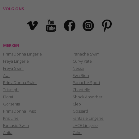
VOLG ONS
MERKEN
PrimaDonna Lingerie
Panache Swim
Freya Lingerie
Curvy Kate
Freya Swim
Nessa
Ava
Ewa Bien
PrimaDonna Swim
Panache Sport
Triumph
Chantelle
Elomi
Shock Absorber
Gorsenia
Cleo
PrimaDonna Twist
Gossard
Kris Line
Fantasie Lingerie
Fantasie Swim
LACE Lingerie
Anita
Cake