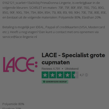
0162121_scarlet=13a34 bij PrimaDonna Lingerie, is verkrijgbaar in de
volgende kleuren: SCARLET en maten: 70F, 75F, 80F, 85F, 70G, 75G, 80G,
85G, 90F, 90G, 70H, 75H, 80H, 85H, 75I, 80I, 85I, 90I, 90H, 70E, 75E, 80E, 85E,
en bestaat uit de volgende materialen: Polyamide 80%, Elasthan 20%.
Betaling is mogelijk per iDEAL, Paypal of creditkaarten (VISA, Mastercard
etc.). Heeft u nog vragen? Dan kunt u contact met ons opnemen via
service@lace-lingerie.nl
Polyamide 80%
Elasthan 20%