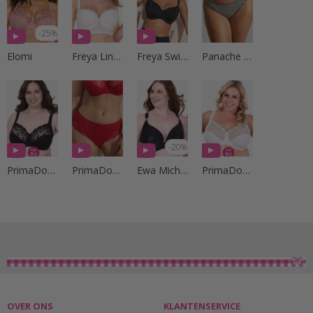
-25%
Elomi
Freya Lingerie
Freya Swim
Panache Swim
-20%
PrimaDonna Lingerie
PrimaDonna Lingerie
Ewa Michalak
PrimaDonna Lingerie
OVER ONS
KLANTENSERVICE