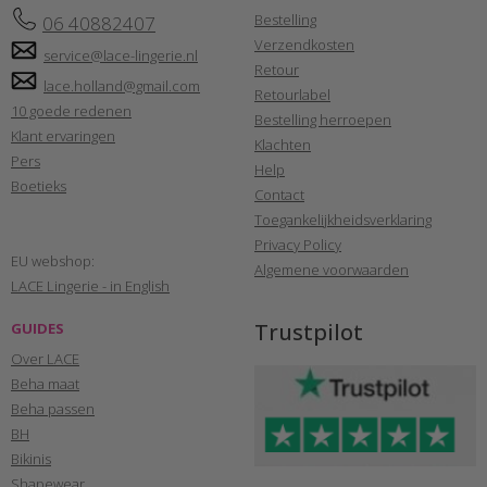
Bestelling
06 40882407
Verzendkosten
service@lace-lingerie.nl
Retour
lace.holland@gmail.com
Retourlabel
10 goede redenen
Bestelling herroepen
Klant ervaringen
Klachten
Pers
Help
Boetieks
Contact
Toegankelijkheidsverklaring
Privacy Policy
EU webshop:
Algemene voorwaarden
LACE Lingerie - in English
Trustpilot
GUIDES
Over LACE
Beha maat
Beha passen
BH
Bikinis
Shapewear