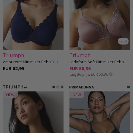
-20%
Triumph
Triumph
Amourette Minimizer Beha D-H cup
Ladyform Soft Minimizer Beha D-H cup
EUR 62,95
EUR 50,36
Laagste prijs
EUR 50,36
NEW
NEW