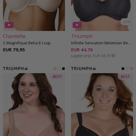
-20%
Chantelle
Triumph
C Magnifique Beha E-I cup
Infinite Sensation Minimizer Beha D-G cup
EUR 79,95
EUR 44,76
Laagste prijs
EUR 44,76
BEST
BEST