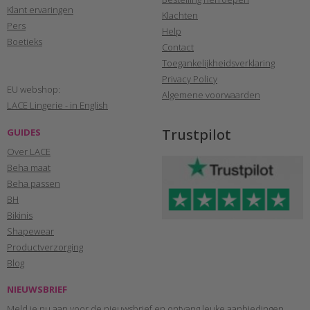
Klant ervaringen
Klachten
Pers
Help
Boetieks
Contact
Toegankelijkheidsverklaring
Privacy Policy
EU webshop:
Algemene voorwaarden
LACE Lingerie - in English
Trustpilot
GUIDES
Over LACE
Beha maat
Beha passen
BH
Bikinis
Shapewear
Productverzorging
Blog
NIEUWSBRIEF
Meld je nu aan voor de nieuwsbrief en ontvang leuke aanbiedingen,