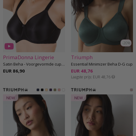
-20%
PrimaDonna Lingerie
Triumph
Satin Beha - Voorgevormde cups D-H cup
Essential Minimizer Beha D-G cup
EUR 86,90
EUR 48,76
Laagste prijs
EUR 48,76
NEW
NEW