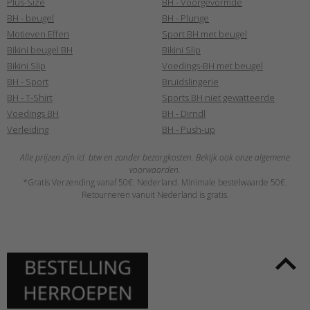
Plus-Size
BH - Voorgevormde
BH - beugel
BH - Plunge
Motieven Effen
Sport BH met beugel
Bikini beugel BH
Bikini Slip
Bikini Slip
Voedings-BH met beugel
BH - Sport
Bruidslingerie
BH - T-Shirt
Sports BH niet gewatteerde
Voedings BH
BH - Dirndl
Verleiding
BH - Push-up
Alle prijzen zijn icl. btw en zonder bezorgkosten. Bekijk ook onze algemene
voorwaarden.
*Gratis Verzending vanaf 50€: Nederland. Minimale bestelwaarde 50€.
Retourneren vanuit Nederland is gratis.