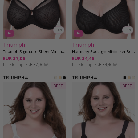
-30%
-25%
Triumph
Triumph
Triumph Signature Sheer Minimizer Beha E-H cup
Harmony Spotlight Minimizer Beha E-G cup
EUR 37,06
EUR 34,46
Laagste prijs
EUR 37,06
Laagste prijs
EUR 34,46
BEST
BEST