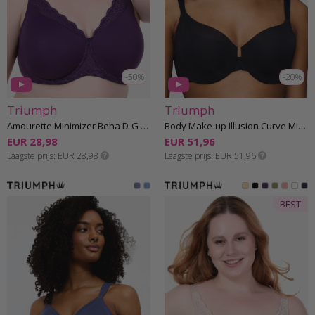
-50%
-20%
Triumph
Triumph
Amourette Minimizer Beha D-G cup
Body Make-up Illusion Curve Minimizer Beha D-G cup
EUR 28,98
EUR 51,96
Laagste prijs
EUR 28,98
Laagste prijs
EUR 51,96
BEST