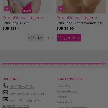
PrimaDonna Lingerie
PrimaDonna Lingerie
Satin Body D-F cup
Satin Beha - Voorgevormde cups D-H cup
EUR 133,-
EUR 86,90
<
>
1
2
OVER ONS
KLANTENSERVICE
Bestelling
06 40882407
Verzendkosten
service@lace-lingerie.nl
Retour
lace.holland@gmail.com
Retourlabel
10 goede redenen
Bestelling herroepen