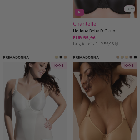
-30%
Chantelle
Hedona Beha D-G cup
EUR 55,96
Laagste prijs
EUR 55,96
BEST
BEST