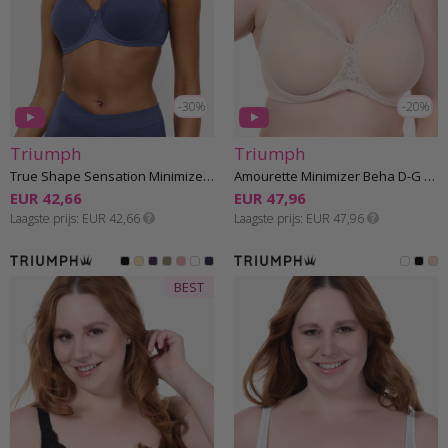
-30%
-20%
Triumph
Triumph
True Shape Sensation Minimizer Beha D-H cup
Amourette Minimizer Beha D-G cup
EUR 42,66
EUR 47,96
Laagste prijs
EUR 42,66
Laagste prijs
EUR 47,96
BEST