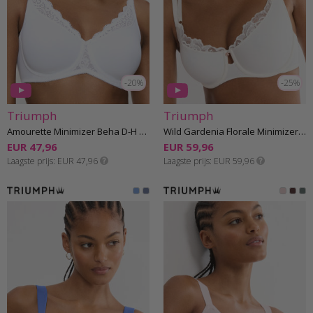
-20%
-25%
Triumph
Triumph
Amourette Minimizer Beha D-H cup
Wild Gardenia Florale Minimizer Beha D-G cup
EUR 47,96
EUR 59,96
Laagste prijs
EUR 47,96
Laagste prijs
EUR 59,96