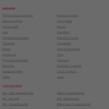
MERKEN
PrimaDonna Lingerie
Panache Swim
Freya Lingerie
Curvy Kate
Freya Swim
Nessa
Ava
Ewa Bien
PrimaDonna Swim
Panache Sport
Triumph
Chantelle
Elomi
Shock Absorber
Gorsenia
Cleo
PrimaDonna Twist
Gossard
Kris Line
Fantasie Lingerie
Fantasie Swim
LACE Lingerie
Anita
Cake
CATEGORIES
BH - Niet gewatteerde
Bikini Gewatteerde
BH - Beugel
BH - Balkonette
BH - Gewatteerde
Bikini niet Gewatteerde