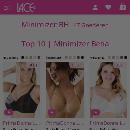
0
Home
BH
Minimizer BH
Minimizer BH
47 Goederen
Top 10 | Minimizer Beha
BEST
BEST
BEST
PrimaDonna Lingerie
PrimaDonna Lingerie
PrimaDonna Lingerie
Satin Beha - Voorgevormde cups D-H cup
Satin Beha - Voorgevormde cups D-H cup
Satin Beha - Voorgevormde cups D-H cup