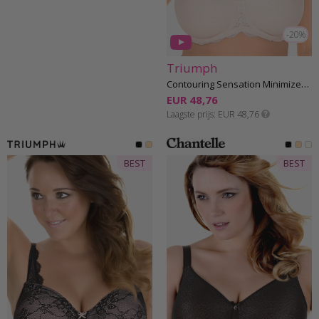
-20%
Triumph
Contouring Sensation Minimizer Beha E-G cup
EUR 48,76
Laagste prijs
EUR 48,76
BEST
BEST