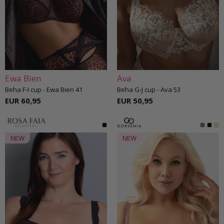
Ewa Bien
Ava
Beha F-I cup - Ewa Bien 41
Beha G-J cup - Ava 53
EUR 60,95
EUR 50,95
NEW
NEW