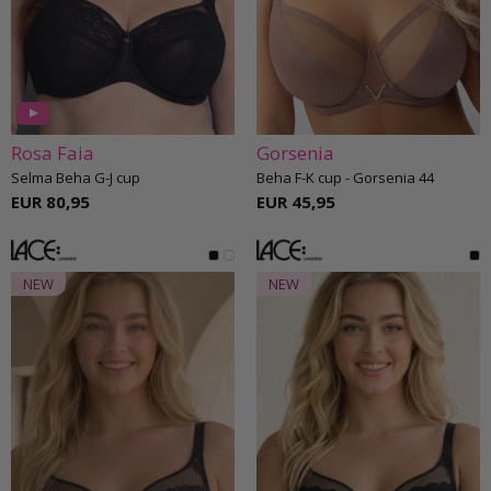
Rosa Faia
Gorsenia
Selma Beha G-J cup
Beha F-K cup - Gorsenia 44
EUR 80,95
EUR 45,95
NEW
NEW