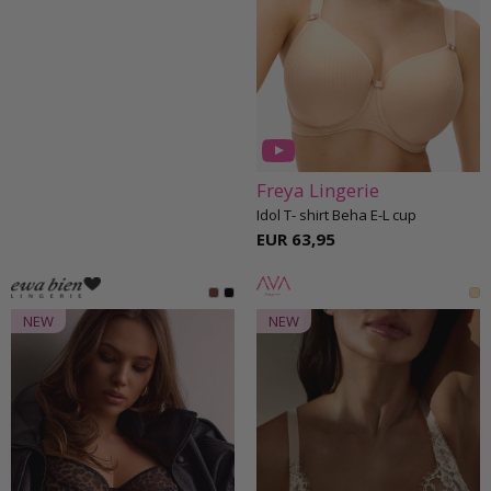
Freya Lingerie
Idol T- shirt Beha E-L cup
EUR 63,95
NEW
NEW