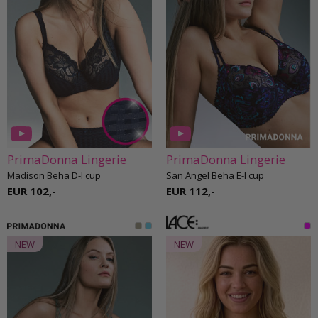
PrimaDonna Lingerie
PrimaDonna Lingerie
Madison Beha D-I cup
San Angel Beha E-I cup
EUR 102,-
EUR 112,-
NEW
NEW