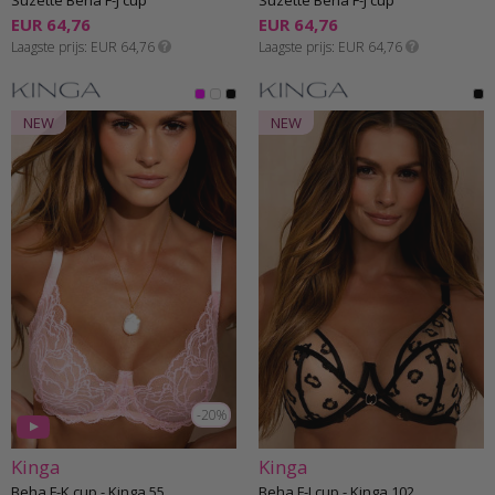
Suzette Beha F-J cup
Suzette Beha F-J cup
EUR 64,76
EUR 64,76
Laagste prijs
EUR 64,76
Laagste prijs
EUR 64,76
NEW
NEW
-20%
Kinga
Kinga
Beha F-K cup - Kinga 55
Beha F-J cup - Kinga 102