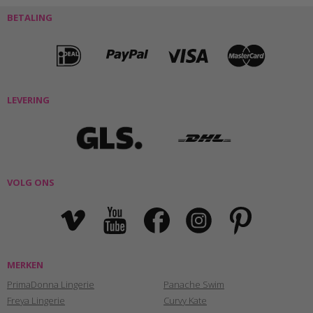
BETALING
LEVERING
VOLG ONS
MERKEN
PrimaDonna Lingerie
Panache Swim
Freya Lingerie
Curvy Kate