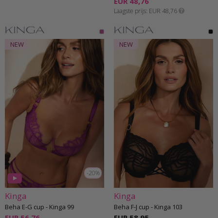
EUR 48,76
Laagste prijs
EUR 48,76
NEW
NEW
-20%
Kinga
Kinga
Beha E-G cup - Kinga 99
Beha F-J cup - Kinga 103
EUR 56,76
EUR 58,95