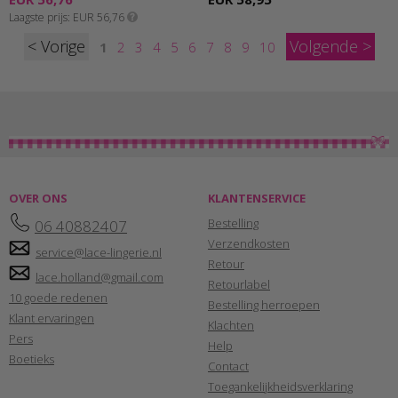
Laagste prijs
EUR 56,76
<
>
1
2
3
4
5
6
7
8
9
10
OVER ONS
KLANTENSERVICE
Bestelling
06 40882407
Verzendkosten
service@lace-lingerie.nl
Retour
lace.holland@gmail.com
Retourlabel
10 goede redenen
Bestelling herroepen
Klant ervaringen
Klachten
Pers
Help
Boetieks
Contact
Toegankelijkheidsverklaring