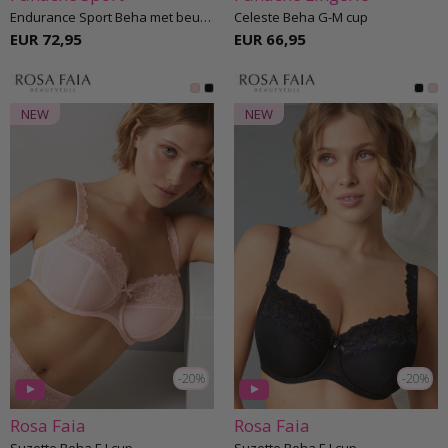
Endurance Sport Beha met beugel F-K cup
Celeste Beha G-M cup
EUR 72,95
EUR 66,95
NEW
NEW
-20%
-20%
Rosa Faia
Rosa Faia