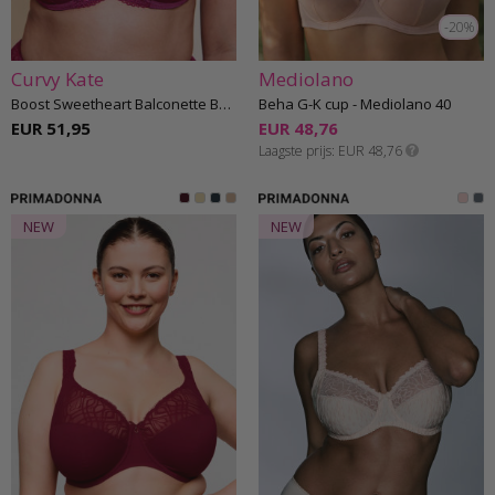
-20%
Curvy Kate
Mediolano
Boost Sweetheart Balconette Beha G-K cup
Beha G-K cup - Mediolano 40
EUR 51,95
EUR 48,76
Laagste prijs
EUR 48,76
NEW
NEW