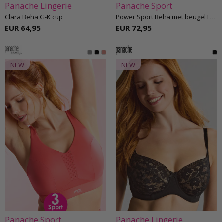
Panache Lingerie
Panache Sport
Clara Beha G-K cup
Power Sport Beha met beugel F-M cup
EUR 64,95
EUR 72,95
NEW
NEW
Panache Sport
Panache Lingerie