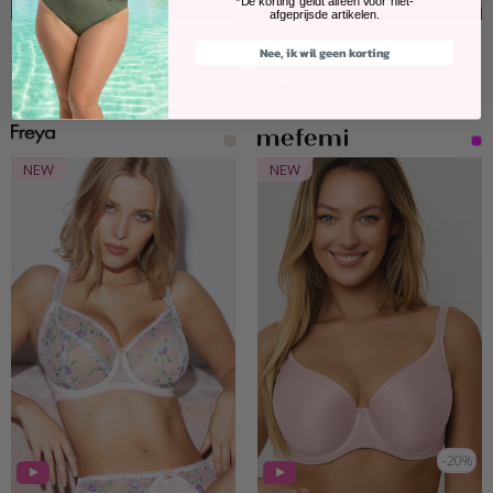
*De korting geldt alleen voor niet-
afgeprijsde artikelen.
Fantasie Lingerie
Elomi
Nee, ik wil geen korting
Reflect Beha - Side support - I-M cup
Downtime Beugelloze beha G-N cup
EUR 62,95
EUR 64,95
NEW
NEW
-20%