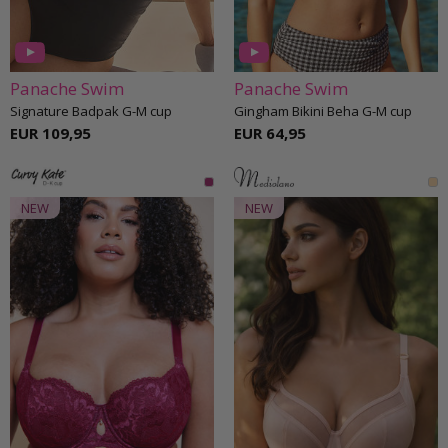
Panache Swim
Panache Swim
Signature Badpak G-M cup
Gingham Bikini Beha G-M cup
EUR 109,95
EUR 64,95
NEW
NEW