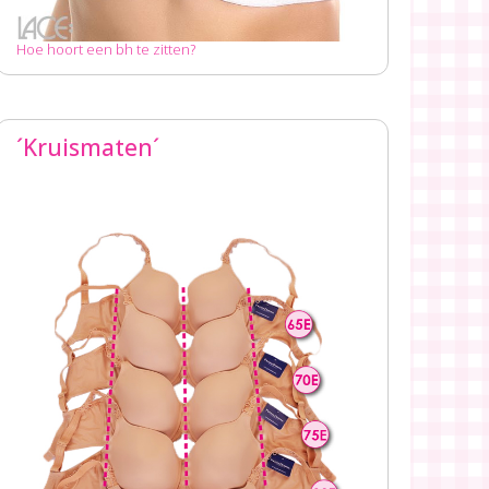
Hoe hoort een bh te zitten?
´Kruismaten´