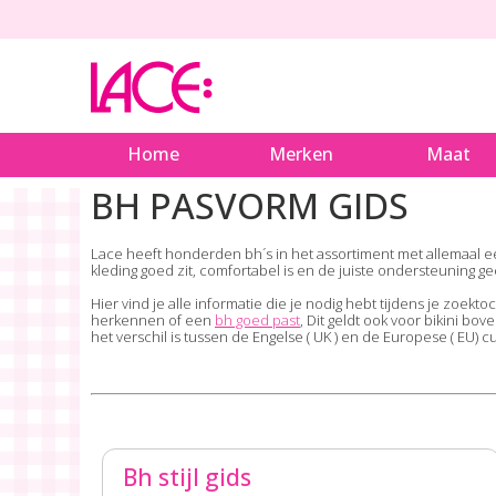
Home
Merken
Maat
BH PASVORM GIDS
Lace heeft honderden bh´s in het assortiment met allemaal ee
kleding goed zit, comfortabel is en de juiste ondersteuning g
Hier vind je alle informatie die je nodig hebt tijdens je zoekt
herkennen of een
bh goed past
, Dit geldt ook voor bikini bo
het verschil is tussen de Engelse ( UK ) en de Europese ( EU)
Bh stijl gids