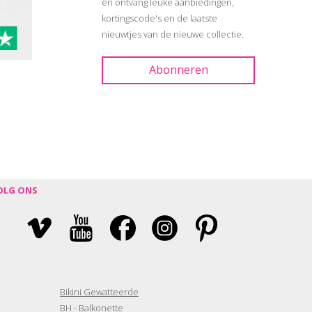
en ontvang leuke aanbiedingen,
kortingscode's en de laatste
nieuwtjes van de nieuwe collectie.
OLG ONS
Bikini Gewatteerde
BH - Balkonette