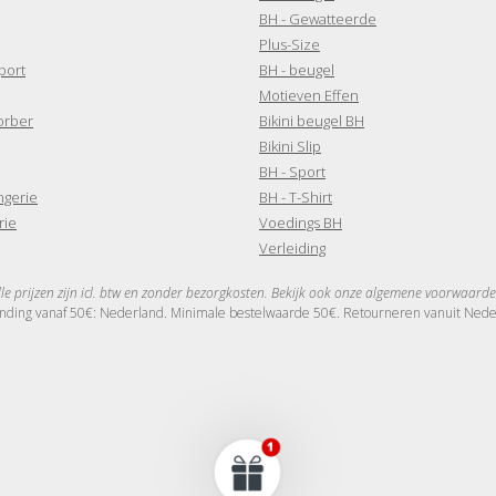
BH - Gewatteerde
Plus-Size
port
BH - beugel
Motieven Effen
orber
Bikini beugel BH
Bikini Slip
BH - Sport
ngerie
BH - T-Shirt
rie
Voedings BH
Verleiding
lle prijzen zijn icl. btw en zonder bezorgkosten. Bekijk ook onze algemene voorwaarde
nding vanaf 50€: Nederland. Minimale bestelwaarde 50€. Retourneren vanuit Nederl