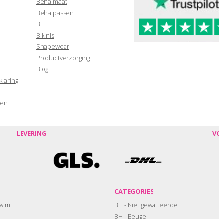
Beha maat
Beha passen
BH
Bikinis
Shapewear
Productverzorging
Blog
klaring
den
LEVERING
V
CATEGORIES
wim
BH - Niet gewatteerde
BH - Beugel