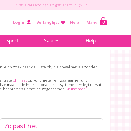
Gratis verzending* en gratis retour* (NL)
*
Login
Verlanglijst
Help
Mand
0
Sport
Sale %
Help
 je op zoek naar de juiste bh, die zowel met als zonder
e juiste
bh maat
op kunt meten en waaraan je kunt
juiste maat in de internationale maatsystemen en legt uit wat
 hoe het precies zit met de zogenaamde
´kruismaten´
.
Zo past het