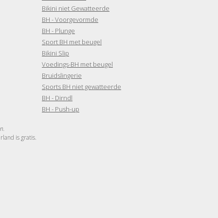
Bikini niet Gewatteerde
BH - Voorgevormde
BH - Plunge
Sport BH met beugel
Bikini Slip
Voedings-BH met beugel
Bruidslingerie
Sports BH niet gewatteerde
BH - Dirndl
BH - Push-up
n.
and is gratis.