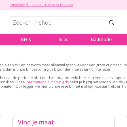
Uitstekend – 25.000 Trustpilot-reviews
BH's
Slips
Badmode
n eigen stijl en pasvorm maar allemaal geschikt voor een grote cupmaat. Ben
eeft, dan is onze bh pasvorm gids bijzonder interessant om te lezen.
ocht naar de perfecte bh. Lees hier bijvoorbeeld hoe je in een paar stappen j
venstukjes. Onze
internationale maten gids
helpt je bij bij het vinden van de 
 cupmaten. Ook leggen we hier uit hoe je je bh het makkelijkste aantrekt en
Vind je maat