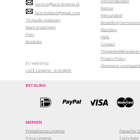
Verzendkosten
service@lace-lingerie.nl
Retour
lace.holland@gmail.com
Retourlabel
10 goede redenen
Bestelling herroepen
Klant ervaringen
Klachten
Pers
Help
Boetieks
Contact
Toegankelijkheidsver
Privacy Policy
EU webshop:
Algemene voorwaar
LACE Lingerie - in English
BETALING
MERKEN
PrimaDonna Lingerie
Panache S
Freya Lingerie
Curvy Kate