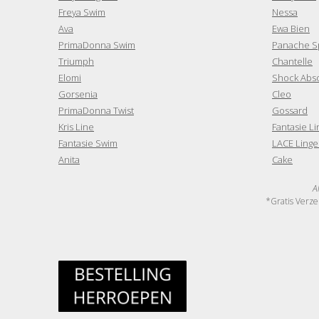
Freya Swim
Nessa
Ava
Ewa Bien
PrimaDonna Swim
Panache S
Triumph
Chantelle
Elomi
Shock Abs
Gorsenia
Cleo
PrimaDonna Twist
Gossard
Kris Line
Fantasie Li
Fantasie Swim
LACE Linge
Anita
Cake
A
*Gratis Verze