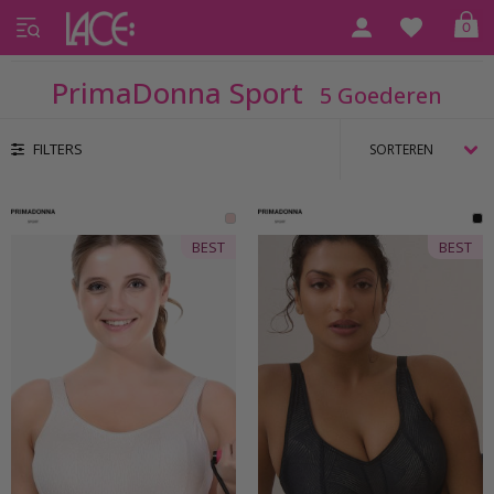
0
Home
PrimaDonna Sport
PrimaDonna Sport
5 Goederen
FILTERS
BEST
BEST