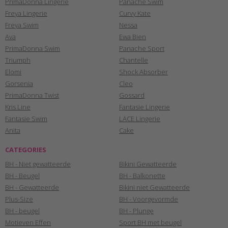
PrimaDonna Lingerie
Panache Swim
Freya Lingerie
Curvy Kate
Freya Swim
Nessa
Ava
Ewa Bien
PrimaDonna Swim
Panache Sport
Triumph
Chantelle
Elomi
Shock Absorber
Gorsenia
Cleo
PrimaDonna Twist
Gossard
Kris Line
Fantasie Lingerie
Fantasie Swim
LACE Lingerie
Anita
Cake
CATEGORIES
BH - Niet gewatteerde
Bikini Gewatteerde
BH - Beugel
BH - Balkonette
BH - Gewatteerde
Bikini niet Gewatteerde
Plus-Size
BH - Voorgevormde
BH - beugel
BH - Plunge
Motieven Effen
Sport BH met beugel