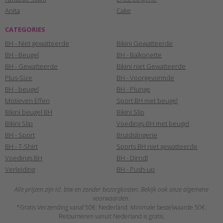
Anita
Cake
CATEGORIES
BH - Niet gewatteerde
Bikini Gewatteerde
BH - Beugel
BH - Balkonette
BH - Gewatteerde
Bikini niet Gewatteerde
Plus-Size
BH - Voorgevormde
BH - beugel
BH - Plunge
Motieven Effen
Sport BH met beugel
Bikini beugel BH
Bikini Slip
Bikini Slip
Voedings-BH met beugel
BH - Sport
Bruidslingerie
BH - T-Shirt
Sports BH niet gewatteerde
Voedings BH
BH - Dirndl
Verleiding
BH - Push-up
Alle prijzen zijn icl. btw en zonder bezorgkosten. Bekijk ook onze algemene
voorwaarden.
*Gratis Verzending vanaf 50€: Nederland. Minimale bestelwaarde 50€.
Retourneren vanuit Nederland is gratis.