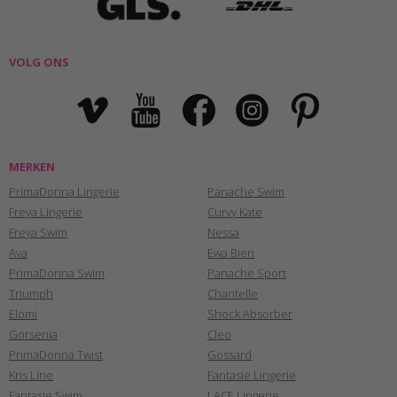
VOLG ONS
MERKEN
PrimaDonna Lingerie
Panache Swim
Freya Lingerie
Curvy Kate
Freya Swim
Nessa
Ava
Ewa Bien
PrimaDonna Swim
Panache Sport
Triumph
Chantelle
Elomi
Shock Absorber
Gorsenia
Cleo
PrimaDonna Twist
Gossard
Kris Line
Fantasie Lingerie
Fantasie Swim
LACE Lingerie