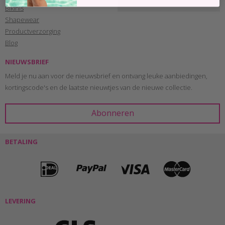
Bikinis
Shapewear
Productverzorging
Blog
NIEUWSBRIEF
Meld je nu aan voor de nieuwsbrief en ontvang leuke aanbiedingen,
kortingscode's en de laatste nieuwtjes van de nieuwe collectie.
BETALING
LEVERING