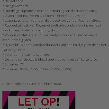
* Beugel beha
* Niet gewatteerd
* Driedelige cups met extra ondersteuning aan de zijkanten om de
borsten meer naar voren te richten met een ronde vorm.
* Laag uitgesneden voor een diep decolleté zonder Push-up effect.
* Rugdeel gemaakt van Powernet geeft extra ondersteuning en helpt
voorkomen dat de beha omhoog glijd.
* Volledig verstelbare schouderbandjes voorkomen dat ze van de
schouders afglijden.
* Bij Matilda: Modern parelborduurwerk langs de halslijn geeft de bh net
dat beetje extra
* Verandering naar kruisbandjes
* De beha constructie is ideaal voor vrouwen met een korte torso
* 2-haakjes: 75I
* 3-haakjes: 80-95I; 75-95J; 75-95K; 75-95L; 75-90M
Artikelnummer: EL8900_pearlblush=06a82