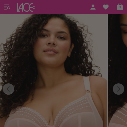
Home
Elomi
Matilda by Elomi
0