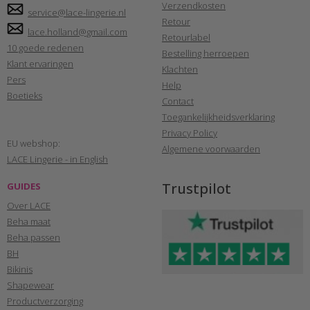
Verzendkosten
service@lace-lingerie.nl
Retour
lace.holland@gmail.com
Retourlabel
10 goede redenen
Bestelling herroepen
Klant ervaringen
Klachten
Pers
Help
Boetieks
Contact
Toegankelijkheidsverklaring
Privacy Policy
EU webshop:
Algemene voorwaarden
LACE Lingerie - in English
Trustpilot
GUIDES
Over LACE
Beha maat
Beha passen
BH
Bikinis
Shapewear
Productverzorging