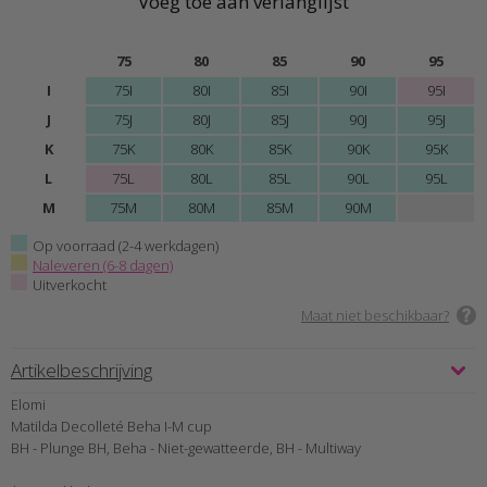
Voeg toe aan verlanglijst
75
80
85
90
95
I
75I
80I
85I
90I
95I
J
75J
80J
85J
90J
95J
K
75K
80K
85K
90K
95K
L
75L
80L
85L
90L
95L
M
75M
80M
85M
90M
Op voorraad (2-4 werkdagen)
Naleveren (6-8 dagen)
Uitverkocht
Maat niet beschikbaar?
Artikelbeschrijving
Elomi
Matilda Decolleté Beha I-M cup
BH - Plunge BH, Beha - Niet-gewatteerde, BH - Multiway