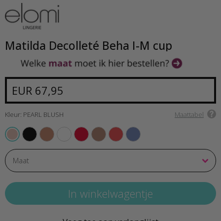
Matilda Decolleté Beha I-M cup
EUR 67,95
Kleur: PEARL BLUSH
Maattabel
BLACK
CAFE AU LAIT
WHITE
HAUTE RED
PRALINE
SUNSET
LUNAR BLUE
PEARL BLUSH