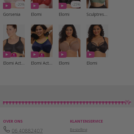
-20%
-25%
Gorsenia
Elomi
Elomi
Sculptresse by Panache
Elomi Active
Elomi Active
Elomi
Elomi
OVER ONS
KLANTENSERVICE
Bestelling
06 40882407