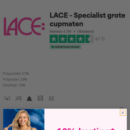
Polyamide 57%
Polyester 24%
Elasthan 19%
Ask about this
Past perfect