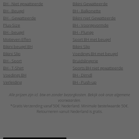
BH - Niet gewatteerde
Bikini Gewatteerde
BH - Beugel
BH - Balkonette
BH - Gewatteerde
Bikini niet Gewatteerde
Plus-Size
BH - Voorgevormde
BH - beugel
BH - Plunge
Motieven Effen
Sport BH met beugel
Bikini beugel BH
Bikini Slip
Bikini Slip
Voedings-BH met beugel
BH - Sport
Bruidslingerie
BH - T-Shirt
Sports BH niet gewatteerde
Voedings BH
BH - Dirndl
Verleiding
BH - Push-up
Alle prijzen zijn icl. btw en zonder bezorgkosten. Bekijk ook onze algemene
voorwaarden.
*Gratis Verzending vanaf 50€: Nederland. Minimale bestelwaarde 50€.
Retourneren vanuit Nederland is gratis.