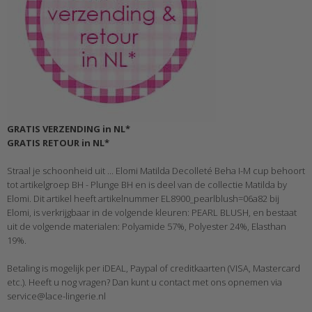
GRATIS VERZENDING in NL*
GRATIS RETOUR in NL*
Straal je schoonheid uit ... Elomi Matilda Decolleté Beha I-M cup behoort
tot artikelgroep BH - Plunge BH en is deel van de collectie Matilda by
Elomi. Dit artikel heeft artikelnummer EL8900_pearlblush=06a82 bij
Elomi, is verkrijgbaar in de volgende kleuren: PEARL BLUSH, en bestaat
uit de volgende materialen: Polyamide 57%, Polyester 24%, Elasthan
19%.
Betaling is mogelijk per iDEAL, Paypal of creditkaarten (VISA, Mastercard
etc.). Heeft u nog vragen? Dan kunt u contact met ons opnemen via
service@lace-lingerie.nl