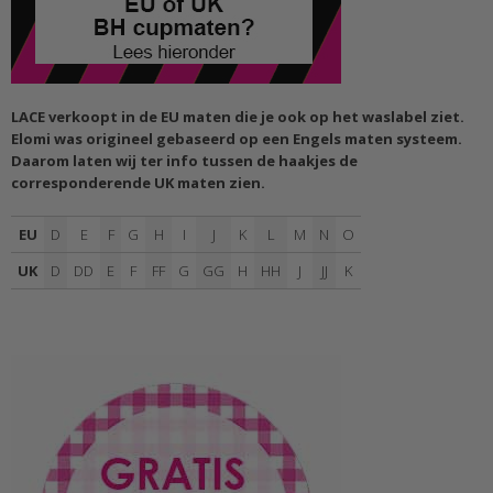
LACE verkoopt in de EU maten die je ook op het waslabel ziet.
Elomi was origineel gebaseerd op een Engels maten systeem.
Daarom laten wij ter info tussen de haakjes de
corresponderende UK maten zien.
EU
D
E
F
G
H
I
J
K
L
M
N
O
UK
D
DD
E
F
FF
G
GG
H
HH
J
JJ
K