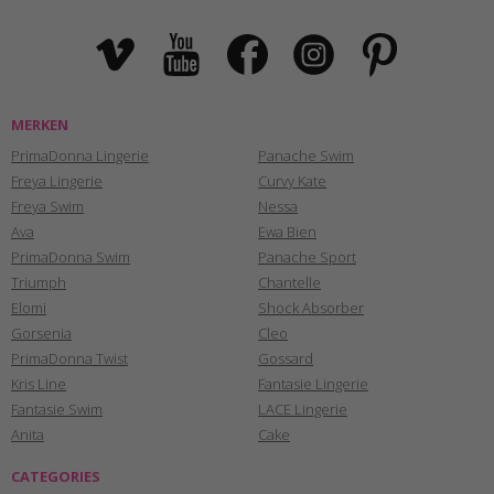
MERKEN
PrimaDonna Lingerie
Panache Swim
Freya Lingerie
Curvy Kate
Freya Swim
Nessa
Ava
Ewa Bien
PrimaDonna Swim
Panache Sport
Triumph
Chantelle
Elomi
Shock Absorber
Gorsenia
Cleo
PrimaDonna Twist
Gossard
Kris Line
Fantasie Lingerie
Fantasie Swim
LACE Lingerie
Anita
Cake
CATEGORIES