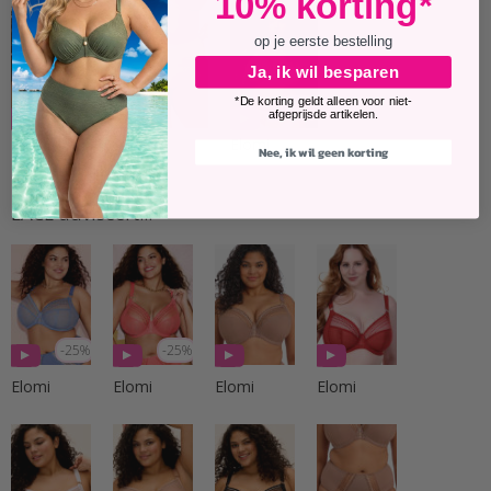
10% korting*
op je eerste bestelling
Ja, ik wil besparen
*De korting geldt alleen voor niet-
-20%
afgeprijsde artikelen.
Elomi
Elomi
Elomi
Nee, ik wil geen korting
LACE adviseert...
-25%
-25%
Elomi
Elomi
Elomi
Elomi