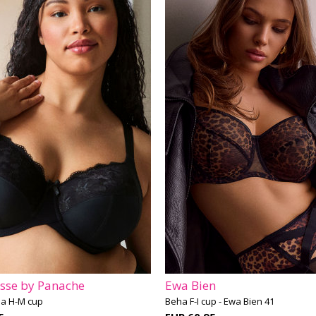
esse by Panache
Ewa Bien
a H-M cup
Beha F-I cup - Ewa Bien 41