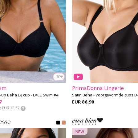
-30%
wim
PrimaDonna Lingerie
h-up Beha E-J cup - LACE Swim #4
Satin Beha - Voorgevormde cups D
7
EUR 86,90
EUR 33,57
NEW