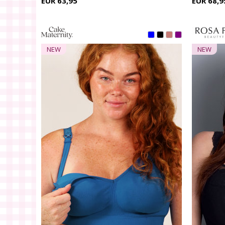
EUR 63,95
EUR 68,9
NEW
NEW