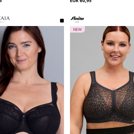
5
EUR 60,95
NEW