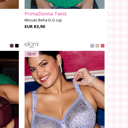
PrimaDonna Twist
Mocuto Beha D-G cup
EUR 83,90
NEW