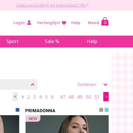
Gratis verzending* en gratis retour* (NL)
*
Login
Verlanglijst
Help
Mand
0
Sport
Sale %
Help
<
>
1
2
3
4
5
6
47
48
49
50
51
NEW