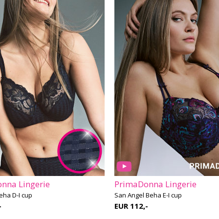
nna Lingerie
PrimaDonna Lingerie
ha D-I cup
San Angel Beha E-I cup
-
EUR 112,-