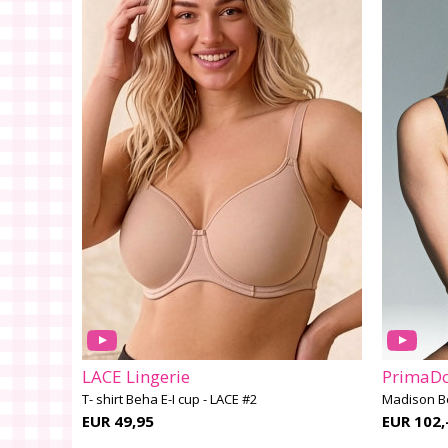
LACE Lingerie
PrimaDo
T- shirt Beha E-I cup - LACE #2
Madison Be
EUR 49,95
EUR 102,