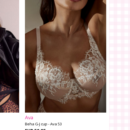
Ava
Beha G-J cup - Ava 53