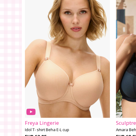
Freya Lingerie
Sculptr
Idol T- shirt Beha E-L cup
Amara Beh