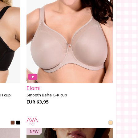
Elomi
-H cup
Smooth Beha G-K cup
EUR 63,95
NEW