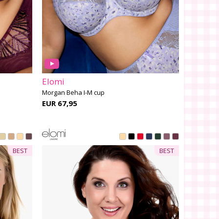
Elomi
Morgan Beha I-M cup
EUR 67,95
BEST
BEST