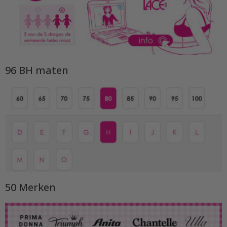
96 BH maten
50 Merken