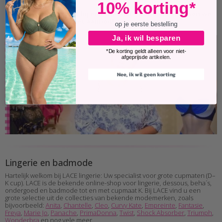
10% korting*
Beveel ons gerust aan bij een vriendin – hoe meer vrouwen we
bereiken, hoe beter het aanbod!
op je eerste bestelling
Ja, ik wil besparen
*De korting geldt alleen voor niet-
afgeprijsde artikelen.
Nee, ik wil geen korting
Lingerie en badmode
Hartelijk welkom bij LACE lingerie: Uw specialist voor grote cupmaten (D–
K cup). LACE is de bekende online-shop voor lingerie, dessous, beha´s,
ondergoed en badmode tot en met cupmaat K. Bij LACE vind u een
grote selectie uit de collecties van bekende modemerken, zoals
bijvoorbeeld:
Anita
,
Chantelle
,
Cleo
,
Curvy Kate
,
Empreinte
,
Fantasie
,
Freya
,
Marie Jo
,
Panache
,
PrimaDonna
,
Twist
,
Shock Absorber
,
Triumph
,
Wonderbra
en nog vele meer.