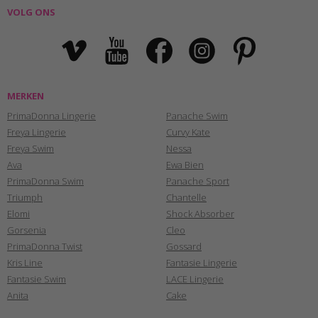
VOLG ONS
MERKEN
PrimaDonna Lingerie
Panache Swim
Freya Lingerie
Curvy Kate
Freya Swim
Nessa
Ava
Ewa Bien
PrimaDonna Swim
Panache Sport
Triumph
Chantelle
Elomi
Shock Absorber
Gorsenia
Cleo
PrimaDonna Twist
Gossard
Kris Line
Fantasie Lingerie
Fantasie Swim
LACE Lingerie
Anita
Cake