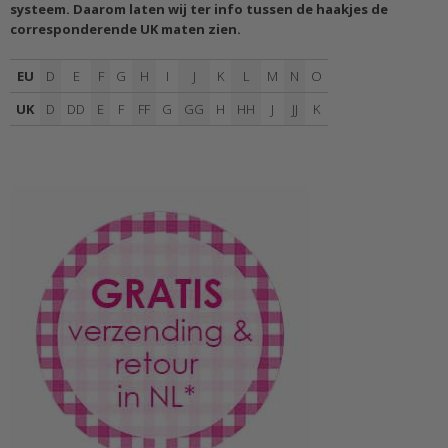
systeem. Daarom laten wij ter info tussen de haakjes de
corresponderende UK maten zien.
EU
D
E
F
G
H
I
J
K
L
M
N
O
UK
D
DD
E
F
FF
G
GG
H
HH
J
JJ
K