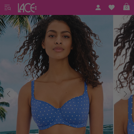
Home
Freya Swim
Jewel Cove
0