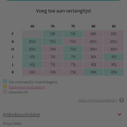
Voeg toe aan verlanglijst
65
70
75
80
85
F
70F
75F
80F
85F
G
65G
70G
75G
80G
85G
H
65H
70H
75H
80H
85H
I
65I
70I
75I
80I
85I
J
65J
70J
75J
80J
85J
K
65K
70K
75K
80K
85K
Op voorraad (2-4 werkdagen)
Naleveren (6-8 dagen)
Uitverkocht
Maat niet beschikbaar?
Artikelbeschrijving
Freya Swim