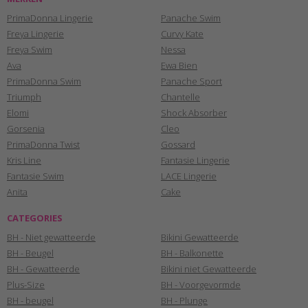
PrimaDonna Lingerie
Panache Swim
Freya Lingerie
Curvy Kate
Freya Swim
Nessa
Ava
Ewa Bien
PrimaDonna Swim
Panache Sport
Triumph
Chantelle
Elomi
Shock Absorber
Gorsenia
Cleo
PrimaDonna Twist
Gossard
Kris Line
Fantasie Lingerie
Fantasie Swim
LACE Lingerie
Anita
Cake
CATEGORIES
BH - Niet gewatteerde
Bikini Gewatteerde
BH - Beugel
BH - Balkonette
BH - Gewatteerde
Bikini niet Gewatteerde
Plus-Size
BH - Voorgevormde
BH - beugel
BH - Plunge