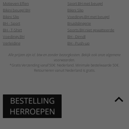
Motieven Effen
Sport BH met beugel
Bikini beugel BH
Bikini Slip
Bikini Slip
Voedings-BH met beugel
BH - Sport
Bruidslingerie
BH - T-Shirt
Sports BH niet gewatteerde
Voedings BH
BH - Dirndl
Verleiding
BH - Push-up
Alle prijzen zijn icl. btw en zonder bezorgkosten. Bekijk ook onze algemene
voorwaarden.
*Gratis Verzending vanaf 50€: Nederland. Minimale bestelwaarde 50€.
Retourneren vanuit Nederland is gratis.