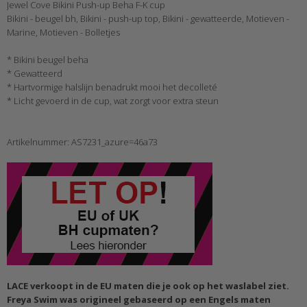
Jewel Cove Bikini Push-up Beha F-K cup
Bikini - beugel bh, Bikini - push-up top, Bikini - gewatteerde, Motieven -
Marine, Motieven - Bolletjes
* Bikini beugel beha
* Gewatteerd
* Hartvormige halslijn benadrukt mooi het decolleté
* Licht gevoerd in de cup, wat zorgt voor extra steun
Artikelnummer: AS7231_azure=46a73
LACE verkoopt in de EU maten die je ook op het waslabel ziet.
Freya Swim was origineel gebaseerd op een Engels maten