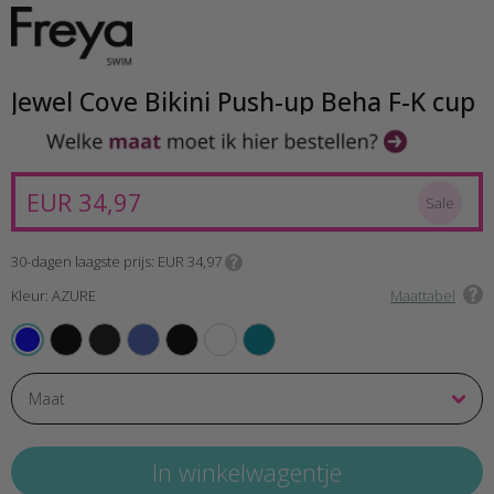
Jewel Cove Bikini Push-up Beha F-K cup
EUR 34,97
Sale
30-dagen laagste prijs
EUR 34,97
Kleur: AZURE
Maattabel
BLACK
PLAIN BLACK
PLAIN AZURE
STRIPE BLACK
PLAIN TURQUIOSE
PLAIN MOONSTONE
AZURE