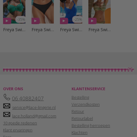
-35%
-25%
Freya Swim
Freya Swim
Freya Swim
Freya Swim
OVER ONS
KLANTENSERVICE
Bestelling
06 40882407
Verzendkosten
service@lace-lingerie.nl
Retour
lace.holland@gmail.com
Retourlabel
10 goede redenen
Bestelling herroepen
Klant ervaringen
Klachten