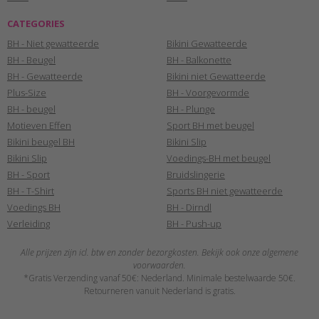
CATEGORIES
BH - Niet gewatteerde
Bikini Gewatteerde
BH - Beugel
BH - Balkonette
BH - Gewatteerde
Bikini niet Gewatteerde
Plus-Size
BH - Voorgevormde
BH - beugel
BH - Plunge
Motieven Effen
Sport BH met beugel
Bikini beugel BH
Bikini Slip
Bikini Slip
Voedings-BH met beugel
BH - Sport
Bruidslingerie
BH - T-Shirt
Sports BH niet gewatteerde
Voedings BH
BH - Dirndl
Verleiding
BH - Push-up
Alle prijzen zijn icl. btw en zonder bezorgkosten. Bekijk ook onze algemene
voorwaarden.
*Gratis Verzending vanaf 50€: Nederland. Minimale bestelwaarde 50€.
Retourneren vanuit Nederland is gratis.