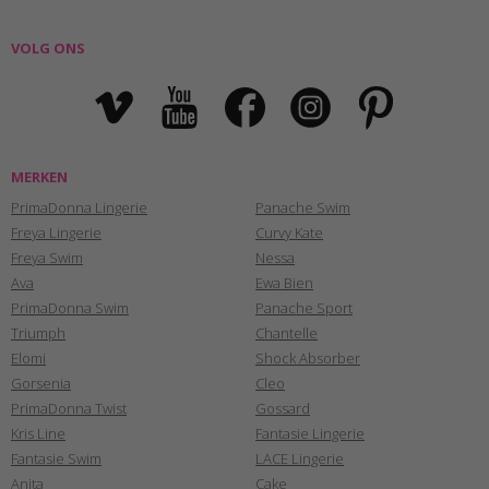
VOLG ONS
MERKEN
PrimaDonna Lingerie
Panache Swim
Freya Lingerie
Curvy Kate
Freya Swim
Nessa
Ava
Ewa Bien
PrimaDonna Swim
Panache Sport
Triumph
Chantelle
Elomi
Shock Absorber
Gorsenia
Cleo
PrimaDonna Twist
Gossard
Kris Line
Fantasie Lingerie
Fantasie Swim
LACE Lingerie
Anita
Cake