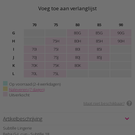
Voeg toe aan verlanglijst
70
75
80
85
90
G
80G
85G
90G
H
75H
80H
85H
90H
I
70I
75I
80I
85I
J
70J
75J
80J
85J
K
70K
75K
80K
L
70L
75L
Op voorraad (2-4 werkdagen)
Naleveren (7 dagen)
Uitverkocht
Maat niet beschikbaar?
Artikelbeschrijving
Subtille Lingerie
Beha G-L cup - Subtille 18