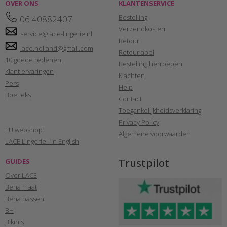
OVER ONS
KLANTENSERVICE
Bestelling
06 40882407
Verzendkosten
service@lace-lingerie.nl
Retour
lace.holland@gmail.com
Retourlabel
10 goede redenen
Bestelling herroepen
Klant ervaringen
Klachten
Pers
Help
Boetieks
Contact
Toegankelijkheidsverklaring
Privacy Policy
EU webshop:
Algemene voorwaarden
LACE Lingerie - in English
Trustpilot
GUIDES
Over LACE
Beha maat
Beha passen
BH
Bikinis