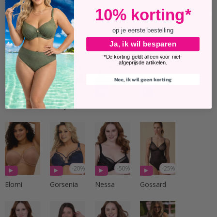
10% korting*
Andere klanten kochten ook
op je eerste bestelling
Ja, ik wil besparen
*De korting geldt alleen voor niet-
afgeprijsde artikelen.
Nee, ik wil geen korting
-25%
-25%
-20%
-50%
Elomi
Curvy Kate
Gorsenia
Nessa
-20%
-50%
-25%
Elomi
Gorsenia
Nessa
Gossard