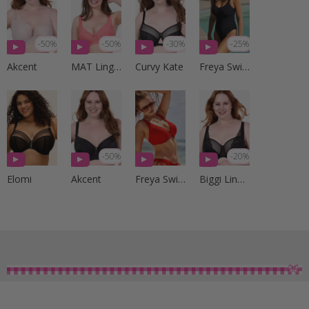
-50%
-50%
-30%
-25%
Akcent
MAT Lingerie
Curvy Kate
Freya Swim
-50%
-20%
Elomi
Akcent
Freya Swim
Biggi Lingerie