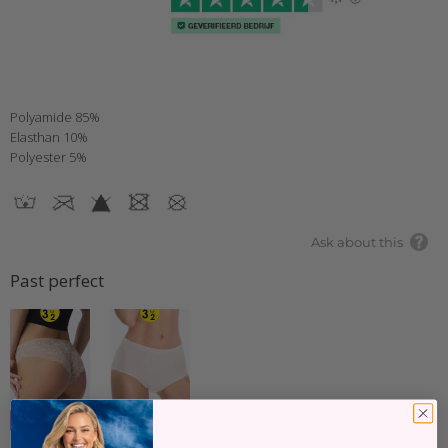
Polyamide 85%
Elasthan 10%
Polyester 5%
Ask about this
Past perfect
-33%
-33%
Julimex
Julimex