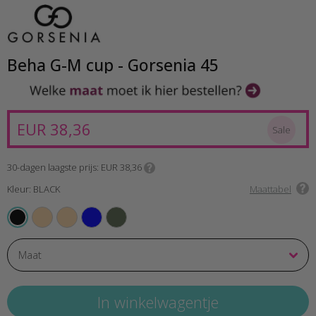
Beha G-M cup - Gorsenia 45
EUR 38,36
Sale
30-dagen laagste prijs
EUR 38,36
Kleur: BLACK
Maattabel
BEIGE
CREAM
BLUE
GREEN
BLACK