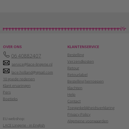
OVER ONS
KLANTENSERVICE
Bestelling
06 40882407
Verzendkosten
service@lace-lingerie.nl
Retour
lace.holland@gmail.com
Retourlabel
10 goede redenen
Bestelling herroepen
Klant ervaringen
Klachten
Pers
Help
Boetieks
Contact
Toegankelijkheidsverklaring
Privacy Policy
EU webshop:
Algemene voorwaarden
LACE Lingerie - in English