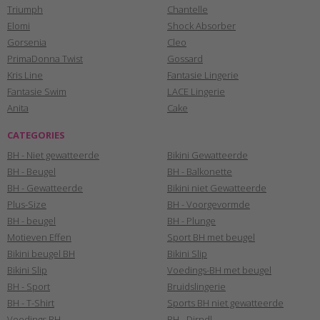
Triumph
Chantelle
Elomi
Shock Absorber
Gorsenia
Cleo
PrimaDonna Twist
Gossard
Kris Line
Fantasie Lingerie
Fantasie Swim
LACE Lingerie
Anita
Cake
CATEGORIES
BH - Niet gewatteerde
Bikini Gewatteerde
BH - Beugel
BH - Balkonette
BH - Gewatteerde
Bikini niet Gewatteerde
Plus-Size
BH - Voorgevormde
BH - beugel
BH - Plunge
Motieven Effen
Sport BH met beugel
Bikini beugel BH
Bikini Slip
Bikini Slip
Voedings-BH met beugel
BH - Sport
Bruidslingerie
BH - T-Shirt
Sports BH niet gewatteerde
Voedings BH
BH - Dirndl