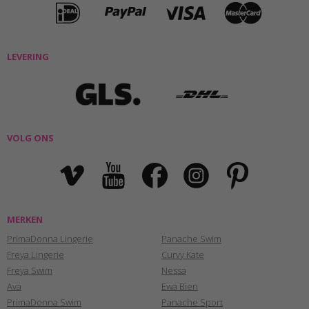
LEVERING
VOLG ONS
MERKEN
PrimaDonna Lingerie
Panache Swim
Freya Lingerie
Curvy Kate
Freya Swim
Nessa
Ava
Ewa Bien
PrimaDonna Swim
Panache Sport