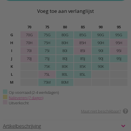
Voeg toe aan verlanglijst
70
75
80
85
90
95
G
70G
75G
80G
85G
90G
95G
H
70H
75H
80H
85H
90H
95H
I
70I
75I
80I
85I
90I
95I
J
70J
75J
80J
85J
90J
95J
K
75K
80K
85K
90K
L
75L
80L
85L
M
75M
80M
Op voorraad (2-4 werkdagen)
Naleveren (7 dagen)
Uitverkocht
Maat niet beschikbaar?
Artikelbeschrijving