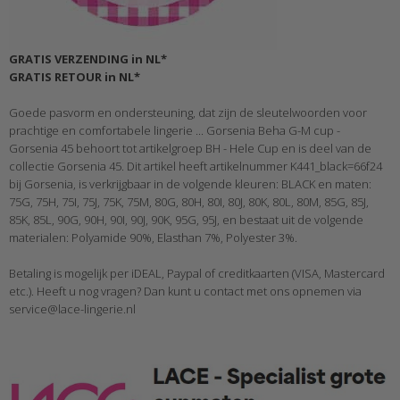
GRATIS VERZENDING in NL*
GRATIS RETOUR in NL*
Goede pasvorm en ondersteuning, dat zijn de sleutelwoorden voor
prachtige en comfortabele lingerie ... Gorsenia Beha G-M cup -
Gorsenia 45 behoort tot artikelgroep BH - Hele Cup en is deel van de
collectie Gorsenia 45. Dit artikel heeft artikelnummer K441_black=66f24
bij Gorsenia, is verkrijgbaar in de volgende kleuren: BLACK en maten:
75G, 75H, 75I, 75J, 75K, 75M, 80G, 80H, 80I, 80J, 80K, 80L, 80M, 85G, 85J,
85K, 85L, 90G, 90H, 90I, 90J, 90K, 95G, 95J, en bestaat uit de volgende
materialen: Polyamide 90%, Elasthan 7%, Polyester 3%.
Betaling is mogelijk per iDEAL, Paypal of creditkaarten (VISA, Mastercard
etc.). Heeft u nog vragen? Dan kunt u contact met ons opnemen via
service@lace-lingerie.nl