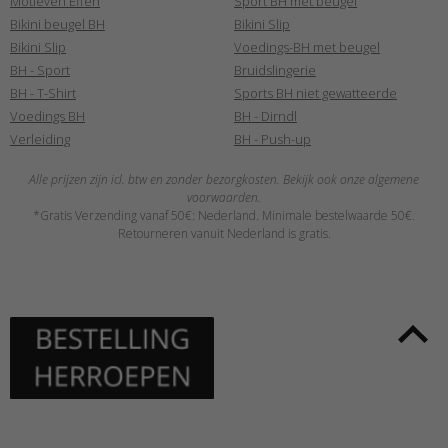
Motieven Effen
Sport BH met beugel
Bikini beugel BH
Bikini Slip
Bikini Slip
Voedings-BH met beugel
BH - Sport
Bruidslingerie
BH - T-Shirt
Sports BH niet gewatteerde
Voedings BH
BH - Dirndl
Verleiding
BH - Push-up
Alle prijzen zijn icl. btw en zonder bezorgkosten. Bekijk ook onze algemene
voorwaarden.
*Gratis Verzending vanaf 50€: Nederland. Minimale bestelwaarde 50€.
Retourneren vanuit Nederland is gratis.