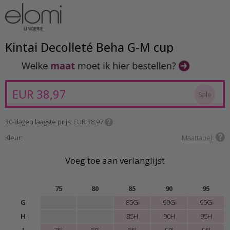
Kintai Decolleté Beha G-M cup
EUR 38,97
Sale
30-dagen laagste prijs
EUR 38,97
Kleur:
Maattabel
Voeg toe aan verlanglijst
75
80
85
90
95
G
85G
90G
95G
H
85H
90H
95H