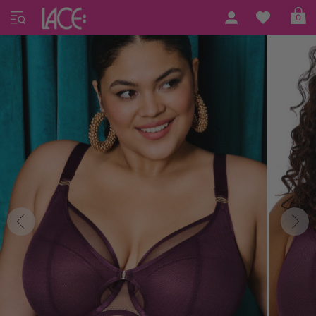
Home
Elomi
Kintai
0