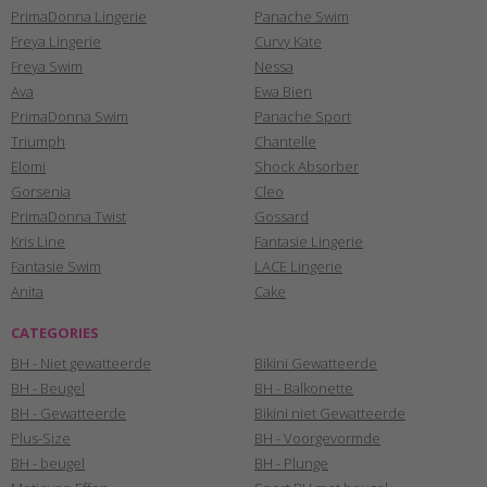
PrimaDonna Lingerie
Panache Swim
Freya Lingerie
Curvy Kate
Freya Swim
Nessa
Ava
Ewa Bien
PrimaDonna Swim
Panache Sport
Triumph
Chantelle
Elomi
Shock Absorber
Gorsenia
Cleo
PrimaDonna Twist
Gossard
Kris Line
Fantasie Lingerie
Fantasie Swim
LACE Lingerie
Anita
Cake
CATEGORIES
BH - Niet gewatteerde
Bikini Gewatteerde
BH - Beugel
BH - Balkonette
BH - Gewatteerde
Bikini niet Gewatteerde
Plus-Size
BH - Voorgevormde
BH - beugel
BH - Plunge