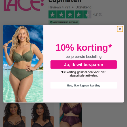
10% korting*
Polyamide 61%
Elasthan 27%
op je eerste bestelling
Polyester 12%
Ja, ik wil besparen
*De korting geldt alleen voor niet-
afgeprijsde artikelen.
Ask about this
Nee, ik wil geen korting
Past perfect