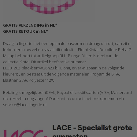
GRATIS VERZENDING in NL*
GRATIS RETOUR in NL*
Draagt u lingerie met een optimale pasvorm en draagcomfort, dan zit u
lekkerder in uw vel en straalt dit ook uit ... Elomi Kintai Decolleté Beha G-
M cup behoort tot artikelgroep BH - Plunge BH en is deel van de
collectie Kintai. Dit artikel heeft artikelnummer
EL301202_blackberry=26h23 bij Elomi, is verkrijgbaar in de volgende
kleuren: , en bestaat uit de volgende materialen: Polyamide 61%,
Elasthan 27%, Polyester 12%.
Betaling is mogelijk per iDEAL, Paypal of creditkaarten (VISA, Mastercard
etc.). Heeft u nog vragen? Dan kunt u contact met ons opnemen via
service@lace-lingerie.nl