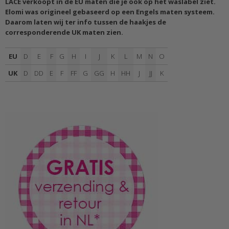
LACE verkoopt in de EU maten die je ook op het waslabel ziet.
Elomi was origineel gebaseerd op een Engels maten systeem.
Daarom laten wij ter info tussen de haakjes de
corresponderende UK maten zien.
EU
D
E
F
G
H
I
J
K
L
M
N
O
UK
D
DD
E
F
FF
G
GG
H
HH
J
JJ
K