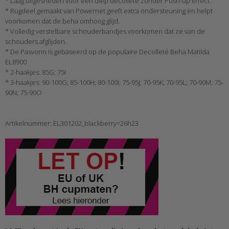
* Laag uitgesneden voor een diep decolleté zonder Push-up effect.
* Rugdeel gemaakt van Powernet geeft extra ondersteuning en helpt
voorkomen dat de beha omhoog glijd.
* Volledig verstelbare schouderbandjes voorkomen dat ze van de
schouders afglijden.
* De Pasvorm is gebaseerd op de populaire Decolleté Beha Matilda
EL8900
* 2-haakjes: 85G; 75I
* 3-haakjes: 90-100G; 85-100H; 80-100I; 75-95J; 70-95K; 70-95L; 70-90M; 75-
90N; 75-90O
Artikelnummer: EL301202_blackberry=26h23