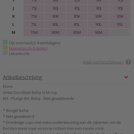
I
75I
80I
85I
90I
95I
J
75J
80J
85J
90J
95J
K
75K
80K
85K
90K
95K
L
75L
80L
85L
90L
95L
M
75M
80M
85M
90M
Op voorraad (2-4 werkdagen)
Naleveren (6-8 dagen)
Uitverkocht
Maat niet beschikbaar?
Artikelbeschrijving
Elomi
Kintai Decolleté Beha G-M cup
BH - Plunge BH, Beha - Niet-gewatteerde
* Beugel beha
* Niet gewatteerd
* Driedelige cups met extra ondersteuning aan de zijkanten om de
borsten meer naar voren te richten met een ronde vorm.