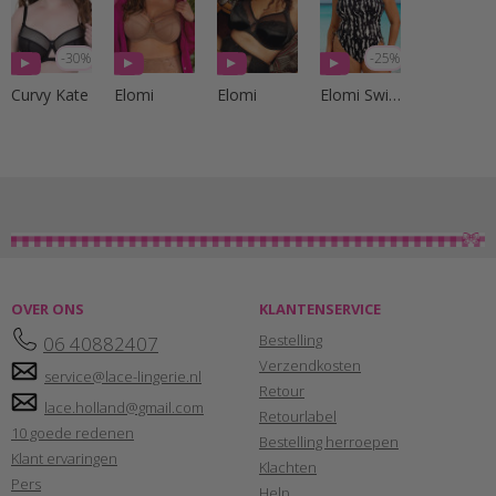
-30%
-25%
Curvy Kate
Elomi
Elomi
Elomi Swim
OVER ONS
KLANTENSERVICE
Bestelling
06 40882407
Verzendkosten
service@lace-lingerie.nl
Retour
lace.holland@gmail.com
Retourlabel
10 goede redenen
Bestelling herroepen
Klant ervaringen
Klachten
Pers
Help