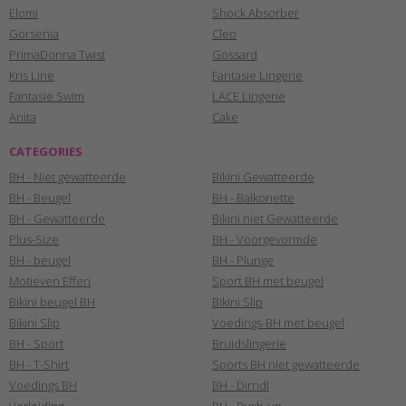
Elomi
Shock Absorber
Gorsenia
Cleo
PrimaDonna Twist
Gossard
Kris Line
Fantasie Lingerie
Fantasie Swim
LACE Lingerie
Anita
Cake
CATEGORIES
BH - Niet gewatteerde
Bikini Gewatteerde
BH - Beugel
BH - Balkonette
BH - Gewatteerde
Bikini niet Gewatteerde
Plus-Size
BH - Voorgevormde
BH - beugel
BH - Plunge
Motieven Effen
Sport BH met beugel
Bikini beugel BH
Bikini Slip
Bikini Slip
Voedings-BH met beugel
BH - Sport
Bruidslingerie
BH - T-Shirt
Sports BH niet gewatteerde
Voedings BH
BH - Dirndl