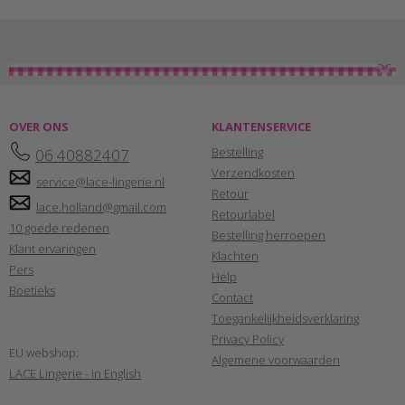
OVER ONS
KLANTENSERVICE
Bestelling
06 40882407
Verzendkosten
service@lace-lingerie.nl
Retour
lace.holland@gmail.com
Retourlabel
10 goede redenen
Bestelling herroepen
Klant ervaringen
Klachten
Pers
Help
Boetieks
Contact
Toegankelijkheidsverklaring
Privacy Policy
EU webshop:
Algemene voorwaarden
LACE Lingerie - in English