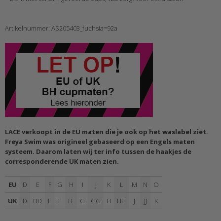
Artikelnummer: AS205403_fuchsia=92a
LACE verkoopt in de EU maten die je ook op het waslabel ziet.
Freya Swim was origineel gebaseerd op een Engels maten
systeem. Daarom laten wij ter info tussen de haakjes de
corresponderende UK maten zien.
EU
D
E
F
G
H
I
J
K
L
M
N
O
UK
D
DD
E
F
FF
G
GG
H
HH
J
JJ
K