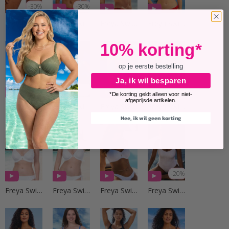
-30%
-30%
Freya Swim
Freya Swim
Freya Swim
Freya Swim
10% korting*
op je eerste bestelling
Ja, ik wil besparen
-35%
-35%
-35%
*De korting geldt alleen voor niet-
afgeprijsde artikelen.
Freya Swim
Freya Swim
Freya Swim
Freya Swim
Nee, ik wil geen korting
-20%
Freya Swim
Freya Swim
Freya Swim
Freya Swim