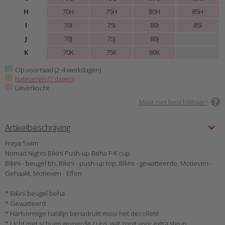
H
70H
75H
80H
85H
I
70I
75I
80I
85I
J
70J
75J
80J
K
70K
75K
80K
Op voorraad (2-4 werkdagen)
Naleveren (7 dagen)
Uitverkocht
Maat niet beschikbaar?
Artikelbeschrijving
Freya Swim
Nomad Nights Bikini Push-up Beha F-K cup
Bikini - beugel bh, Bikini - push-up top, Bikini - gewatteerde, Motieven -
Gehaakt, Motieven - Effen
* Bikini beugel beha
* Gewatteerd
* Hartvormige halslijn benadrukt mooi het decolleté
* Licht met schuim gevoerde cups, wat zorgt voor extra steun