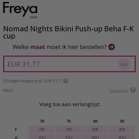
Nomad Nights Bikini Push-up Beha F-K
cup
EUR 31,77
Sale
30-dagen laagste prijs
EUR 31,77
Kleur:
Maattabel
Voeg toe aan verlanglijst
70
75
80
85
F
70F
75F
80F
85F
G
70G
75G
80G
85G