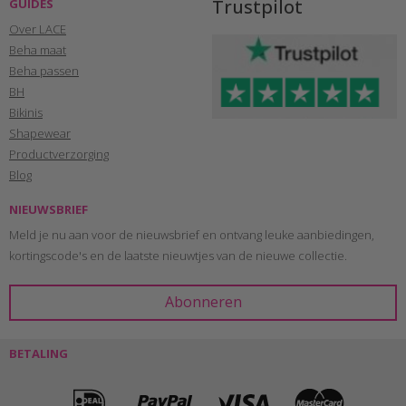
Trustpilot
GUIDES
Over LACE
Beha maat
Beha passen
BH
Bikinis
Shapewear
Productverzorging
Blog
NIEUWSBRIEF
Meld je nu aan voor de nieuwsbrief en ontvang leuke aanbiedingen,
kortingscode's en de laatste nieuwtjes van de nieuwe collectie.
BETALING