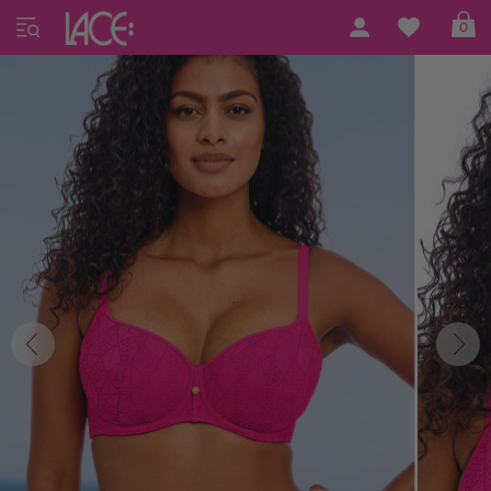
Home
Freya Swim
Nomad Nights
0