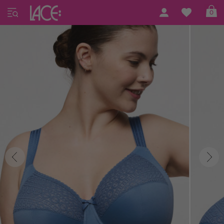
Home
PrimaDonna Lingerie
Montara
0