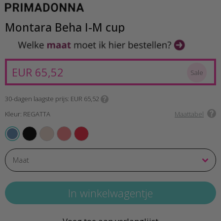
Montara Beha I-M cup
EUR 65,52
Sale
30-dagen laagste prijs
EUR 65,52
Kleur: REGATTA
Maattabel
BLACK
CRYSTAL PINK
PINK PARFAIT
TRUE RED
REGATTA