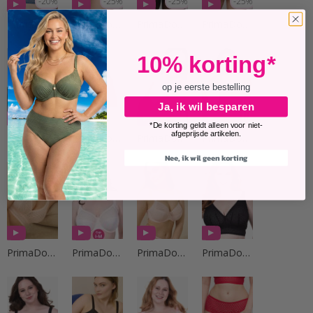
-20%
-25%
-25%
-25%
PrimaDonna Lingerie
PrimaDonna Lingerie
PrimaDonna Lingerie
PrimaDonna Lingerie
10% korting*
op je eerste bestelling
Ja, ik wil besparen
-20%
-25%
*De korting geldt alleen voor niet-
afgeprijsde artikelen.
PrimaDonna Lingerie
PrimaDonna Lingerie
PrimaDonna Lingerie
PrimaDonna Lingerie
Nee, ik wil geen korting
PrimaDonna Lingerie
PrimaDonna Lingerie
PrimaDonna Lingerie
PrimaDonna Lingerie