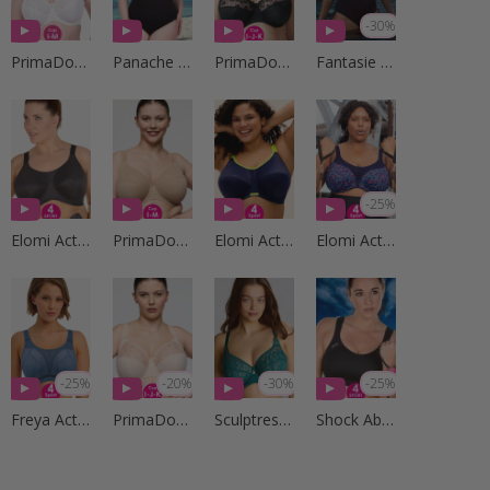
-30%
PrimaDonna Lingerie
Panache Swim
PrimaDonna Lingerie
Fantasie Swim
-25%
Elomi Active
PrimaDonna Lingerie
Elomi Active
Elomi Active
-25%
-20%
-30%
-25%
Freya Active
PrimaDonna Lingerie
Sculptresse by Panache
Shock Absorber