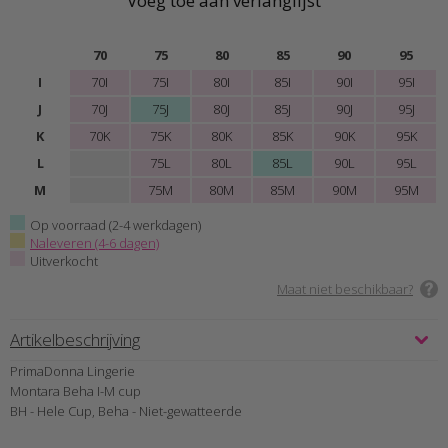
Voeg toe aan verlanglijst
70
75
80
85
90
95
I
70I
75I
80I
85I
90I
95I
J
70J
75J
80J
85J
90J
95J
K
70K
75K
80K
85K
90K
95K
L
75L
80L
85L
90L
95L
M
75M
80M
85M
90M
95M
Op voorraad (2-4 werkdagen)
Naleveren (4-6 dagen)
Uitverkocht
Maat niet beschikbaar?
Artikelbeschrijving
PrimaDonna Lingerie
Montara Beha I-M cup
BH - Hele Cup, Beha - Niet-gewatteerde