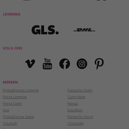
LEVERING
VOLG ONS
MERKEN
PrimaDonna Lingerie
Panache Swim
Freya Lingerie
Curvy Kate
Freya Swim
Nessa
Ava
Ewa Bien
PrimaDonna Swim
Panache Sport
Triumph
Chantelle