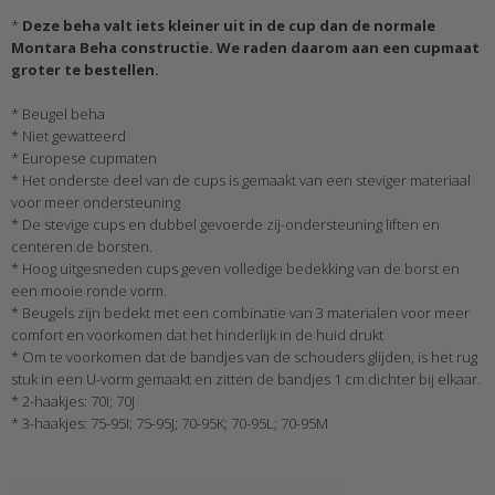
*
Deze beha valt iets kleiner uit in de cup dan de normale
Montara Beha constructie. We raden daarom aan een cupmaat
groter te bestellen.
* Beugel beha
* Niet gewatteerd
* Europese cupmaten
* Het onderste deel van de cups is gemaakt van een steviger materiaal
voor meer ondersteuning
* De stevige cups en dubbel gevoerde zij-ondersteuning liften en
centeren de borsten.
* Hoog uitgesneden cups geven volledige bedekking van de borst en
een mooie ronde vorm.
* Beugels zijn bedekt met een combinatie van 3 materialen voor meer
comfort en voorkomen dat het hinderlijk in de huid drukt
* Om te voorkomen dat de bandjes van de schouders glijden, is het rug
stuk in een U-vorm gemaakt en zitten de bandjes 1 cm dichter bij elkaar.
* 2-haakjes: 70I; 70J
* 3-haakjes: 75-95I; 75-95J; 70-95K; 70-95L; 70-95M