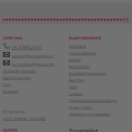
OVER ONS
KLANTENSERVICE
Bestelling
06 40882407
Verzendkosten
service@lace-lingerie.nl
Retour
lace.holland@gmail.com
Retourlabel
10 goede redenen
Bestelling herroepen
Klant ervaringen
Klachten
Pers
Help
Boetieks
Contact
Toegankelijkheidsverklaring
Privacy Policy
EU webshop:
Algemene voorwaarden
LACE Lingerie - in English
Trustpilot
GUIDES