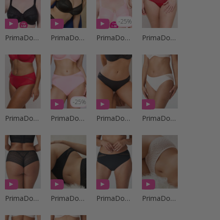
-25%
PrimaDonna Lingerie
PrimaDonna Lingerie
PrimaDonna Lingerie
PrimaDonna Lingerie
-25%
PrimaDonna Lingerie
PrimaDonna Lingerie
PrimaDonna Lingerie
PrimaDonna Lingerie
PrimaDonna Lingerie
PrimaDonna Lingerie
PrimaDonna Lingerie
PrimaDonna Lingerie