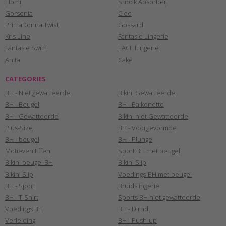
Elomi
Shock Absorber
Gorsenia
Cleo
PrimaDonna Twist
Gossard
Kris Line
Fantasie Lingerie
Fantasie Swim
LACE Lingerie
Anita
Cake
CATEGORIES
BH - Niet gewatteerde
Bikini Gewatteerde
BH - Beugel
BH - Balkonette
BH - Gewatteerde
Bikini niet Gewatteerde
Plus-Size
BH - Voorgevormde
BH - beugel
BH - Plunge
Motieven Effen
Sport BH met beugel
Bikini beugel BH
Bikini Slip
Bikini Slip
Voedings-BH met beugel
BH - Sport
Bruidslingerie
BH - T-Shirt
Sports BH niet gewatteerde
Voedings BH
BH - Dirndl
Verleiding
BH - Push-up