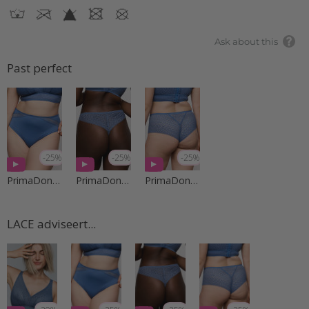
Ask about this
Past perfect
-25%
-25%
-25%
PrimaDonna Lingerie
PrimaDonna Lingerie
PrimaDonna Lingerie
LACE adviseert...