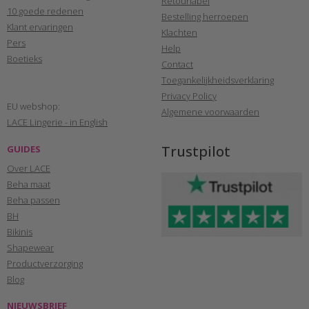
Retourlabel
10 goede redenen
Bestelling herroepen
Klant ervaringen
Klachten
Pers
Help
Boetieks
Contact
Toegankelijkheidsverklaring
Privacy Policy
EU webshop:
Algemene voorwaarden
LACE Lingerie - in English
Trustpilot
GUIDES
Over LACE
Beha maat
Beha passen
BH
Bikinis
Shapewear
Productverzorging
Blog
NIEUWSBRIEF