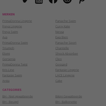
MERKEN
PrimaDonna Lingerie
Panache Swim
Freya Lingerie
Curvy Kate
Freya Swim
Nessa
Ava
Ewa Bien
PrimaDonna Swim
Panache Sport
Triumph
Chantelle
Elomi
Shock Absorber
Gorsenia
Cleo
PrimaDonna Twist
Gossard
Kris Line
Fantasie Lingerie
Fantasie Swim
LACE Lingerie
Anita
Cake
CATEGORIES
BH - Niet gewatteerde
Bikini Gewatteerde
BH - Beugel
BH - Balkonette