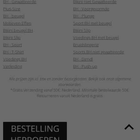
BH - Gewatteerde
Bikini niet Gewatteerde
Plus-Size
BH - Voorgevormde
BH - beugel
BH - Plunge
Motieven Effen
Sport BH met beugel
Bikini beugel BH
Bikini Slip
Bikini Slip
Voedings-BH met beugel
BH - Sport
Bruidslingerie
BH - T-Shirt
Sports BH niet gewatteerde
Voedings BH
BH - Dirndl
Verleiding
BH - Push-up
Alle prijzen zijn icl. btw en zonder bezorgkosten. Bekijk ook onze algemene
voorwaarden.
*Gratis Verzending vanaf 50€: Nederland. Minimale bestelwaarde 50€.
Retourneren vanuit Nederland is gratis.