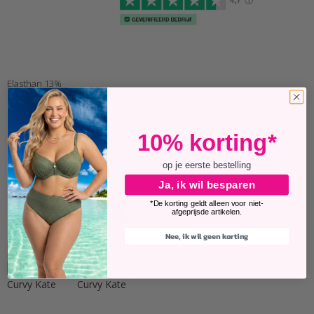
Elasthan 13%
10% korting*
Ask about this
op je eerste bestelling
Past perfect
Ja, ik wil besparen
*De korting geldt alleen voor niet-
afgeprijsde artikelen.
Nee, ik wil geen korting
-25%
-25%
Curvy Kate
Curvy Kate