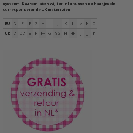
systeem. Daarom laten wij ter info tussen de haakjes de
corresponderende UK maten zien.
EU
D
E
F
G
H
I
J
K
L
M
N
O
UK
D
DD
E
F
FF
G
GG
H
HH
J
JJ
K