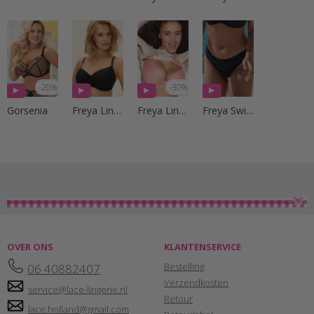
-20%
-30%
Gorsenia
Freya Lingerie
Freya Lingerie
Freya Swim
OVER ONS
KLANTENSERVICE
Bestelling
06 40882407
Verzendkosten
service@lace-lingerie.nl
Retour
lace.holland@gmail.com