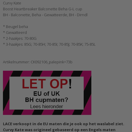
Curvy Kate
Boost Heartbreaker Balconette Beha G-L cup
BH - Balconette, Beha - Gewatteerde, BH - Dirndl
* Beugel beha
* Gewatteerd
* 2-haakjes: 70-80G
* 3-haakjes: 85G; 70-85H; 70-85I; 70-85J; 70-85K; 75-85L
Artikelnummer: CK092106_palepink=73b
LACE verkoopt in de EU maten die je ook op het waslabel ziet.
Curvy Kate was origineel gebaseerd op een Engels maten