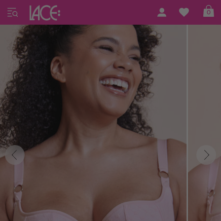
Home
Curvy Kate
Boost Me Up
0