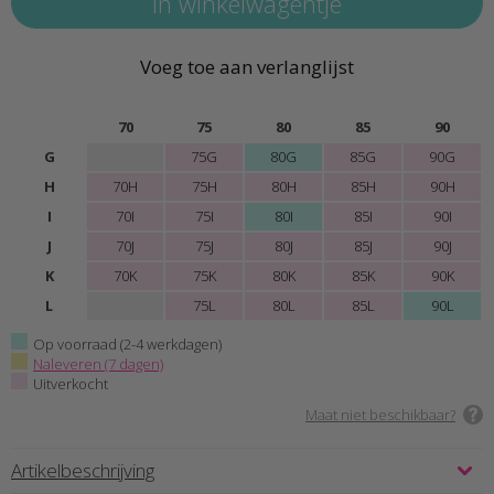
Voeg toe aan verlanglijst
70
75
80
85
90
G
75G
80G
85G
90G
H
70H
75H
80H
85H
90H
I
70I
75I
80I
85I
90I
J
70J
75J
80J
85J
90J
K
70K
75K
80K
85K
90K
L
75L
80L
85L
90L
Op voorraad (2-4 werkdagen)
Naleveren (7 dagen)
Uitverkocht
Maat niet beschikbaar?
Artikelbeschrijving