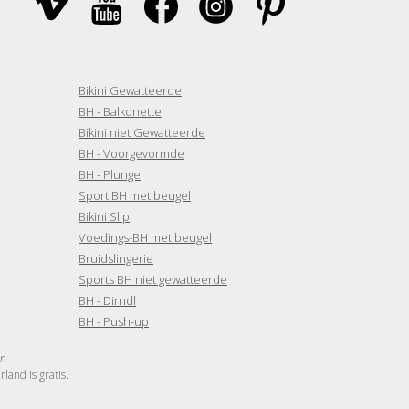
Bikini Gewatteerde
BH - Balkonette
Bikini niet Gewatteerde
BH - Voorgevormde
BH - Plunge
Sport BH met beugel
Bikini Slip
Voedings-BH met beugel
Bruidslingerie
Sports BH niet gewatteerde
BH - Dirndl
BH - Push-up
n.
and is gratis.