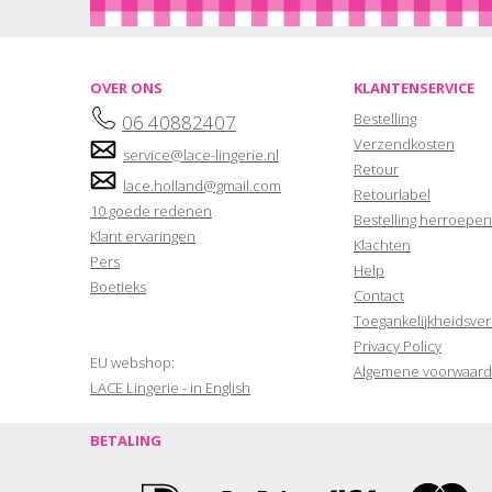
OVER ONS
KLANTENSERVICE
Bestelling
06 40882407
Verzendkosten
service@lace-lingerie.nl
Retour
lace.holland@gmail.com
Retourlabel
10 goede redenen
Bestelling herroepen
Klant ervaringen
Klachten
Pers
Help
Boetieks
Contact
Toegankelijkheidsver
Privacy Policy
EU webshop:
Algemene voorwaar
LACE Lingerie - in English
BETALING