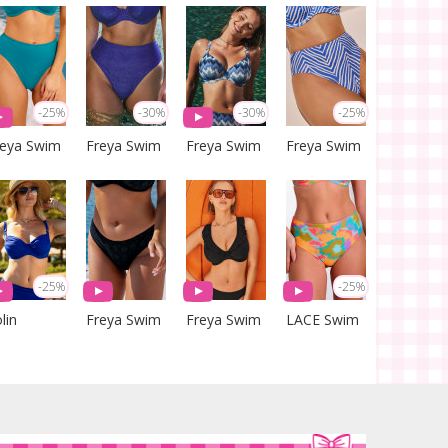
-25%
-30%
-30%
-25%
reya Swim
Freya Swim
Freya Swim
Freya Swim
-25%
-25%
lin
Freya Swim
Freya Swim
LACE Swim