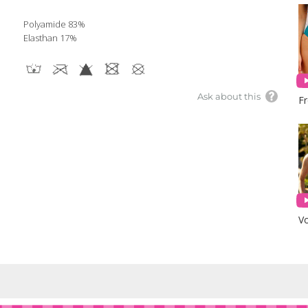
Polyamide 83%
Elasthan 17%
Ask about this
F
Vo