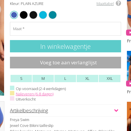
Kleur: PLAIN AZURE
Maattabel
BLACK
PLAIN BLACK
STRIPE TURQUOISE
PLAIN MOONSTONE
PLAIN AZURE
Maat
F
Voeg toe aan verlanglijst
S
M
L
XL
XXL
Op voorraad (2-4 werkdagen)
F
Naleveren (6-8 dagen)
Uitverkocht
Artikelbeschrijving
Freya Swim
Jewel Cove Bikini tailleslip