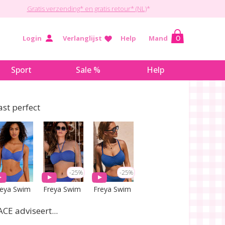
Gratis verzending* en gratis retour* (NL)
*
Login
Verlanglijst
Help
Mand
0
Sport
Sale %
Help
ast perfect
-25%
-25%
reya Swim
Freya Swim
Freya Swim
ACE adviseert...