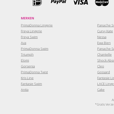
MERKEN
PrimaDonna Lingerie
Panache S
Freya Lingerie
Curvy Kate
Freya Swim
Nessa
Ava
Ewa Bien
PrimaDonna Swim
Panache S
Triumph
Chantelle
Elomi
Shock Abs
Gorsenia
Cleo
PrimaDonna Twist
Gossard
Kris Line
Fantasie Li
Fantasie Swim
LACE Linge
Anita
Cake
A
*Gratis Verze