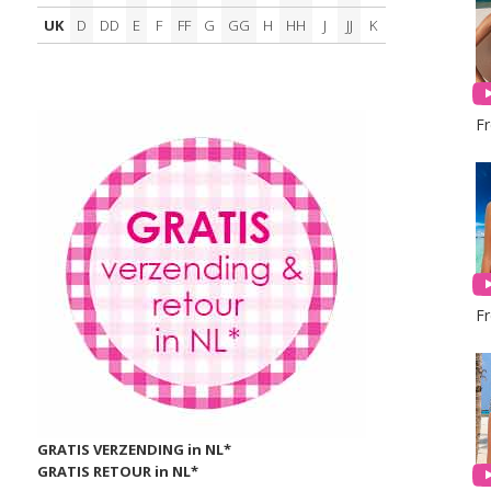
UK
D
DD
E
F
FF
G
GG
H
HH
J
JJ
K
F
F
GRATIS VERZENDING in NL*
GRATIS RETOUR in NL*