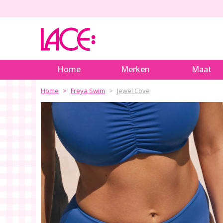
Home
Merken
Maat
Home
Freya Swim
Jewel Cove