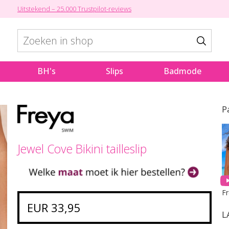
Uitstekend – 25.000 Trustpilot-reviews
BH's
Slips
Badmode
P
Jewel Cove Bikini tailleslip
F
EUR 33,95
L