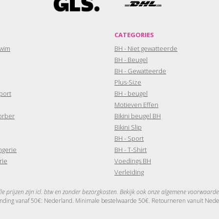
CATEGORIES
wim
BH - Niet gewatteerde
BH - Beugel
BH - Gewatteerde
Plus-Size
port
BH - beugel
Motieven Effen
orber
Bikini beugel BH
Bikini Slip
BH - Sport
ngerie
BH - T-Shirt
rie
Voedings BH
Verleiding
lle prijzen zijn icl. btw en zonder bezorgkosten. Bekijk ook onze algemene voorwaarde
nding vanaf 50€: Nederland. Minimale bestelwaarde 50€. Retourneren vanuit Nederl