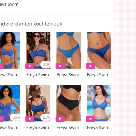
reya Swim
ndere klanten kochten ook
-25%
reya Swim
Freya Swim
Freya Swim
Freya Swim
-25%
-25%
reya Swim
Freya Swim
Freya Swim
Freya Swim