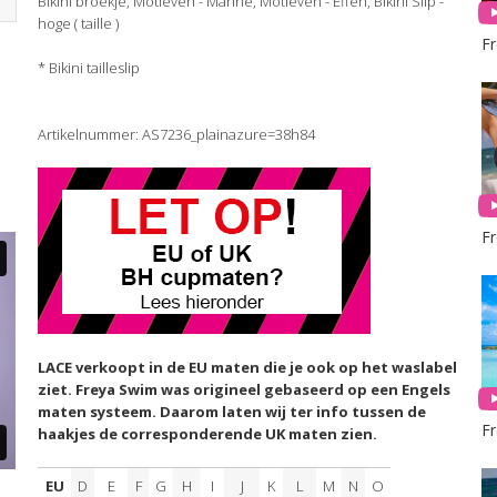
Bikini broekje, Motieven - Marine, Motieven - Effen, Bikini Slip -
hoge ( taille )
F
* Bikini tailleslip
Artikelnummer: AS7236_plainazure=38h84
F
LACE verkoopt in de EU maten die je ook op het waslabel
ziet. Freya Swim was origineel gebaseerd op een Engels
maten systeem. Daarom laten wij ter info tussen de
F
haakjes de corresponderende UK maten zien.
EU
D
E
F
G
H
I
J
K
L
M
N
O