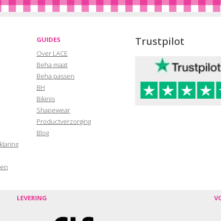
Trustpilot
GUIDES
Over LACE
Beha maat
Beha passen
BH
Bikinis
Shapewear
Productverzorging
Blog
klaring
den
LEVERING
V