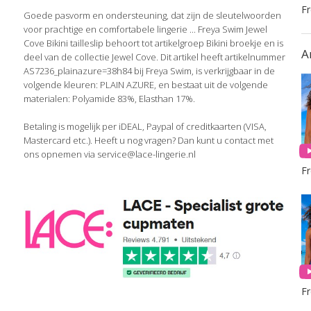
F
Goede pasvorm en ondersteuning, dat zijn de sleutelwoorden
voor prachtige en comfortabele lingerie ... Freya Swim Jewel
Cove Bikini tailleslip behoort tot artikelgroep Bikini broekje en is
A
deel van de collectie Jewel Cove. Dit artikel heeft artikelnummer
AS7236_plainazure=38h84 bij Freya Swim, is verkrijgbaar in de
volgende kleuren: PLAIN AZURE, en bestaat uit de volgende
materialen: Polyamide 83%, Elasthan 17%.
Betaling is mogelijk per iDEAL, Paypal of creditkaarten (VISA,
Mastercard etc.). Heeft u nog vragen? Dan kunt u contact met
ons opnemen via service@lace-lingerie.nl
F
F