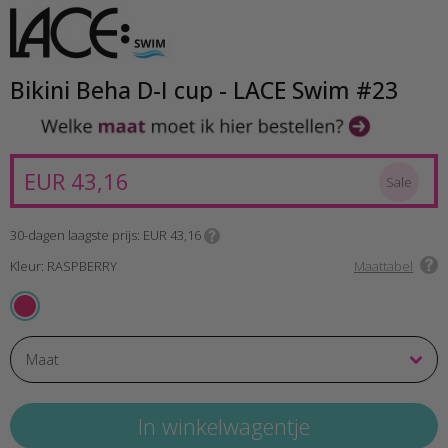
Bikini Beha D-I cup - LACE Swim #23
EUR 43,16
Sale
30-dagen laagste prijs
EUR 43,16
Kleur: RASPBERRY
Maattabel
RASPBERRY