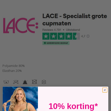
Polyamide 80%
Elasthan 20%
Ask about this
Past perfect
10% korting*