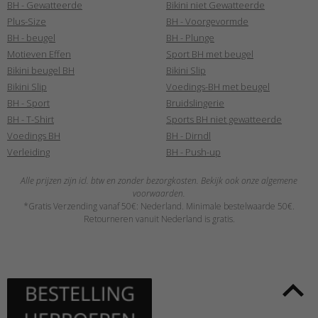
BH - Gewatteerde
Bikini niet Gewatteerde
Plus-Size
BH - Voorgevormde
BH - beugel
BH - Plunge
Motieven Effen
Sport BH met beugel
Bikini beugel BH
Bikini Slip
Bikini Slip
Voedings-BH met beugel
BH - Sport
Bruidslingerie
BH - T-Shirt
Sports BH niet gewatteerde
Voedings BH
BH - Dirndl
Verleiding
BH - Push-up
Alle prijzen zijn icl. btw en zonder bezorgkosten. Bekijk ook onze algemene
voorwaarden.
*Gratis Verzending vanaf 50€: Nederland. Minimale bestelwaarde 50€.
Retourneren vanuit Nederland is gratis.