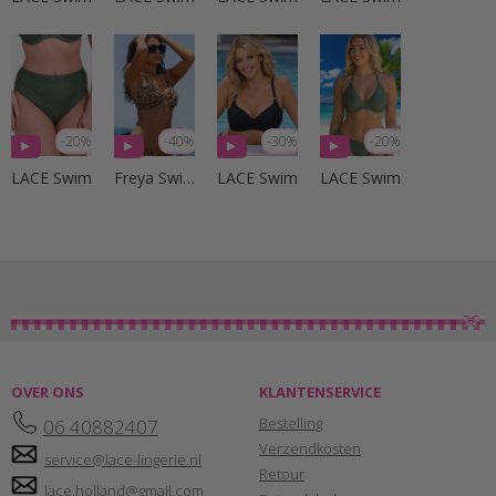
-20%
-40%
-30%
-20%
LACE Swim
Freya Swim
LACE Swim
LACE Swim
OVER ONS
KLANTENSERVICE
Bestelling
06 40882407
Verzendkosten
service@lace-lingerie.nl
Retour
lace.holland@gmail.com