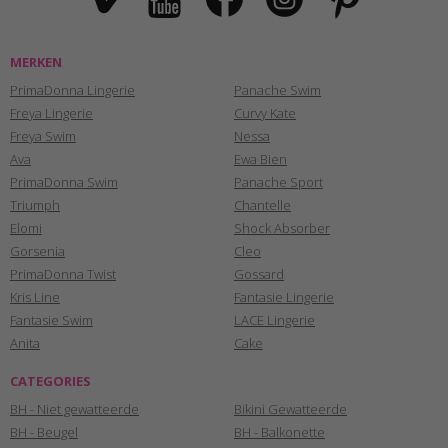
MERKEN
PrimaDonna Lingerie
Panache Swim
Freya Lingerie
Curvy Kate
Freya Swim
Nessa
Ava
Ewa Bien
PrimaDonna Swim
Panache Sport
Triumph
Chantelle
Elomi
Shock Absorber
Gorsenia
Cleo
PrimaDonna Twist
Gossard
Kris Line
Fantasie Lingerie
Fantasie Swim
LACE Lingerie
Anita
Cake
CATEGORIES
BH - Niet gewatteerde
Bikini Gewatteerde
BH - Beugel
BH - Balkonette