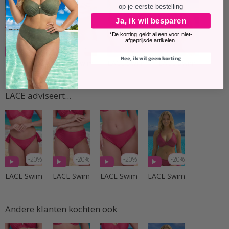
op je eerste bestelling
Ja, ik wil besparen
*De korting geldt alleen voor niet-
afgeprijsde artikelen.
-20%
-20%
-20%
-20%
Nee, ik wil geen korting
LACE Swim
LACE Swim
LACE Swim
LACE Swim
LACE adviseert...
-20%
-20%
-20%
-20%
LACE Swim
LACE Swim
LACE Swim
LACE Swim
Andere klanten kochten ook