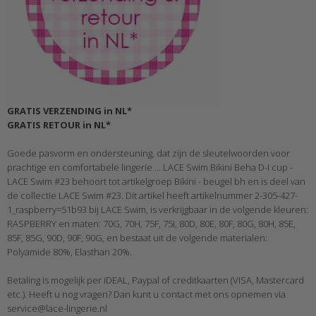
GRATIS VERZENDING in NL*
GRATIS RETOUR in NL*
Goede pasvorm en ondersteuning, dat zijn de sleutelwoorden voor
prachtige en comfortabele lingerie ... LACE Swim Bikini Beha D-I cup -
LACE Swim #23 behoort tot artikelgroep Bikini - beugel bh en is deel van
de collectie LACE Swim #23. Dit artikel heeft artikelnummer 2-305-427-
1_raspberry=51b93 bij LACE Swim, is verkrijgbaar in de volgende kleuren:
RASPBERRY en maten: 70G, 70H, 75F, 75I, 80D, 80E, 80F, 80G, 80H, 85E,
85F, 85G, 90D, 90F, 90G, en bestaat uit de volgende materialen:
Polyamide 80%, Elasthan 20%.
Betaling is mogelijk per iDEAL, Paypal of creditkaarten (VISA, Mastercard
etc.). Heeft u nog vragen? Dan kunt u contact met ons opnemen via
service@lace-lingerie.nl