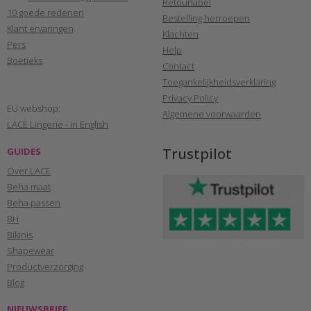
Retourlabel
10 goede redenen
Bestelling herroepen
Klant ervaringen
Klachten
Pers
Help
Boetieks
Contact
Toegankelijkheidsverklaring
Privacy Policy
EU webshop:
Algemene voorwaarden
LACE Lingerie - in English
Trustpilot
GUIDES
Over LACE
Beha maat
Beha passen
BH
Bikinis
Shapewear
Productverzorging
Blog
NIEUWSBRIEF