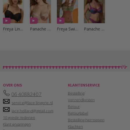
Freya Lingerie
Panache Lingerie
Freya Swim
Panache Lingerie
OVER ONS
KLANTENSERVICE
Bestelling
06 40882407
Verzendkosten
service@lace-lingerie.nl
Retour
lace.holland@gmail.com
Retourlabel
10 goede redenen
Bestelling herroepen
Klant ervaringen
Klachten