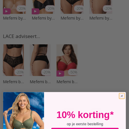
-20%
-20%
-20%
-20%
Mefemi by Nipplex
Mefemi by Nipplex
Mefemi by Nipplex
Mefemi by Nipplex
LACE adviseert...
-20%
-20%
-50%
Mefemi by Nipplex
Mefemi by Nipplex
Mefemi by Nipplex
Andere klanten kochten ook
10% korting*
op je eerste bestelling