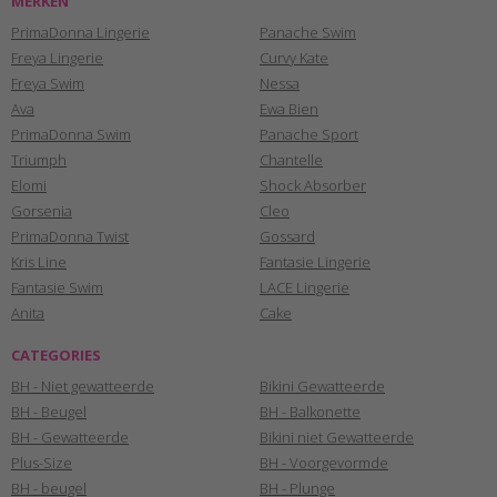
MERKEN
PrimaDonna Lingerie
Panache Swim
Freya Lingerie
Curvy Kate
Freya Swim
Nessa
Ava
Ewa Bien
PrimaDonna Swim
Panache Sport
Triumph
Chantelle
Elomi
Shock Absorber
Gorsenia
Cleo
PrimaDonna Twist
Gossard
Kris Line
Fantasie Lingerie
Fantasie Swim
LACE Lingerie
Anita
Cake
CATEGORIES
BH - Niet gewatteerde
Bikini Gewatteerde
BH - Beugel
BH - Balkonette
BH - Gewatteerde
Bikini niet Gewatteerde
Plus-Size
BH - Voorgevormde
BH - beugel
BH - Plunge