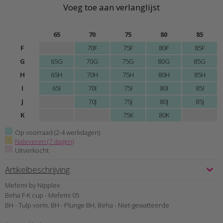
Voeg toe aan verlanglijst
65
70
75
80
85
F
70F
75F
80F
85F
G
65G
70G
75G
80G
85G
H
65H
70H
75H
80H
85H
I
65I
70I
75I
80I
85I
J
70J
75J
80J
85J
K
75K
80K
Op voorraad (2-4 werkdagen)
Naleveren (7 dagen)
Uitverkocht
Artikelbeschrijving
Mefemi by Nipplex
Beha F-K cup - Mefemi 05
BH - Tulp vorm, BH - Plunge BH, Beha - Niet-gewatteerde