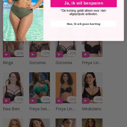
Ja, ik wil besparen
-20%
-25%
-25%
-20%
*De korting geldt alleen voor niet-
afgeprijsde artikelen.
Kinga
Panache Lingerie
Ewa Bien
Kinga
Nee, ik wil geen korting
-20%
-20%
-20%
Kinga
Gorsenia
Gorsenia
Freya Lingerie
-35%
-35%
-30%
-50%
Ewa Bien
Freya Swim
Freya Lingerie
Mediolano