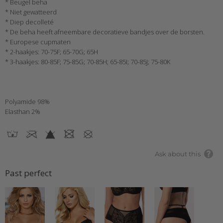
* Beugel beha
* Niet gewatteerd
* Diep decolleté
* De beha heeft afneembare decoratieve bandjes over de borsten.
* Europese cupmaten
* 2-haakjes: 70-75F; 65-70G; 65H
* 3-haakjes: 80-85F; 75-85G; 70-85H; 65-85I; 70-85J; 75-80K
Polyamide 98%
Elasthan 2%
Ask about this
Past perfect