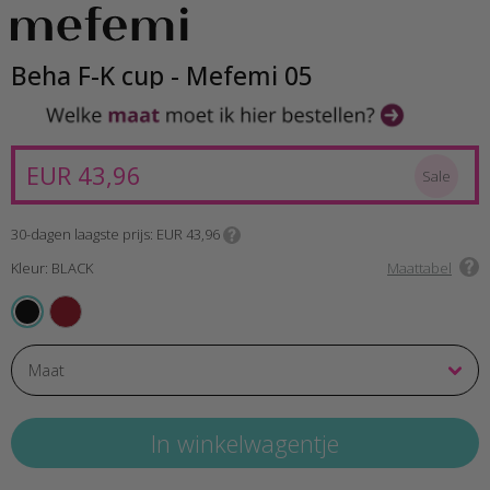
Beha F-K cup - Mefemi 05
EUR 43,96
Sale
30-dagen laagste prijs
EUR 43,96
Kleur: BLACK
Maattabel
RED
BLACK