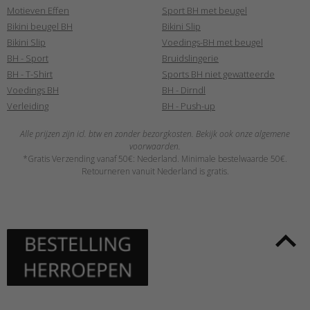
Motieven Effen
Sport BH met beugel
Bikini beugel BH
Bikini Slip
Bikini Slip
Voedings-BH met beugel
BH - Sport
Bruidslingerie
BH - T-Shirt
Sports BH niet gewatteerde
Voedings BH
BH - Dirndl
Verleiding
BH - Push-up
Alle prijzen zijn icl. btw en zonder bezorgkosten. Bekijk ook onze algemene
voorwaarden.
*Gratis Verzending vanaf 50€: Nederland. Minimale bestelwaarde 50€.
Retourneren vanuit Nederland is gratis.