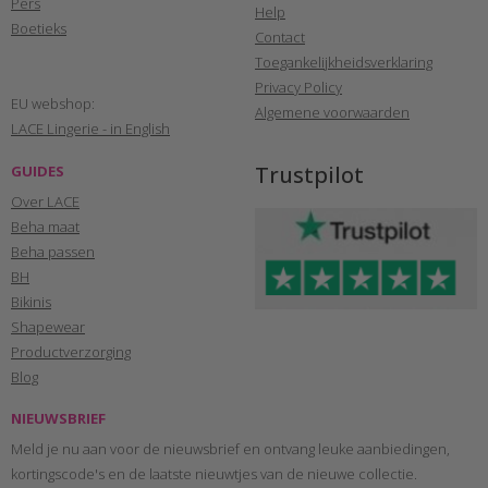
Pers
Help
Boetieks
Contact
Toegankelijkheidsverklaring
Privacy Policy
EU webshop:
Algemene voorwaarden
LACE Lingerie - in English
Trustpilot
GUIDES
Over LACE
Beha maat
Beha passen
BH
Bikinis
Shapewear
Productverzorging
Blog
NIEUWSBRIEF
Meld je nu aan voor de nieuwsbrief en ontvang leuke aanbiedingen,
kortingscode's en de laatste nieuwtjes van de nieuwe collectie.