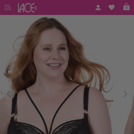
Home
Mefemi by Nipplex
Mefemi 05
0