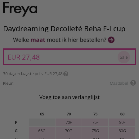
Daydreaming Decolleté Beha F-I cup
EUR 27,48
Sale
30-dagen laagste prijs
EUR 27,48
Kleur:
Maattabel
Voeg toe aan verlanglijst
65
70
75
80
F
70F
75F
80F
G
65G
70G
75G
80G