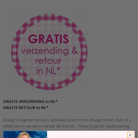
GRATIS VERZENDING in NL*
GRATIS RETOUR in NL*
Draagt u lingerie met een optimale pasvorm en draagcomfort, dan zit u
lekkerder in uw vel en straalt dit ook uit ... Freya Lingerie Daydreaming
Decolleté Beha F-I cup behoort tot artikelgroep BH - Tulp vorm en is