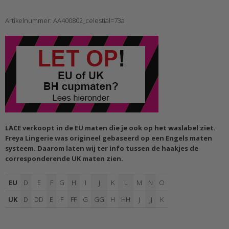
Artikelnummer: AA400802_celestial=73a
LACE verkoopt in de EU maten die je ook op het waslabel ziet.
Freya Lingerie was origineel gebaseerd op een Engels maten
systeem. Daarom laten wij ter info tussen de haakjes de
corresponderende UK maten zien.
EU
D
E
F
G
H
I
J
K
L
M
N
O
UK
D
DD
E
F
FF
G
GG
H
HH
J
JJ
K