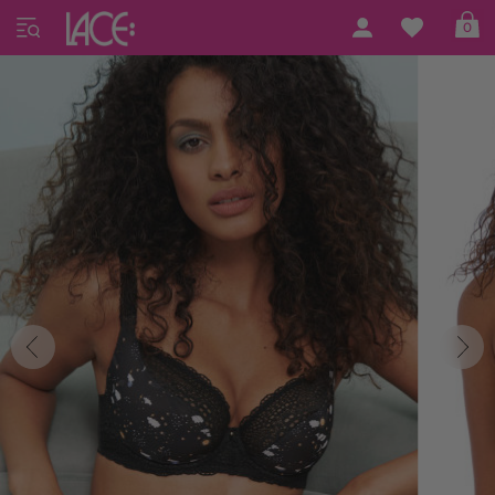
Home
Freya Lingerie
Daydreaming
0