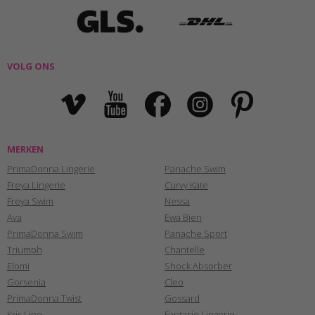
VOLG ONS
MERKEN
PrimaDonna Lingerie
Panache Swim
Freya Lingerie
Curvy Kate
Freya Swim
Nessa
Ava
Ewa Bien
PrimaDonna Swim
Panache Sport
Triumph
Chantelle
Elomi
Shock Absorber
Gorsenia
Cleo
PrimaDonna Twist
Gossard
Kris Line
Fantasie Lingerie