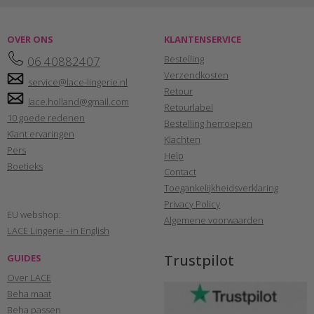
OVER ONS
KLANTENSERVICE
Bestelling
06 40882407
Verzendkosten
service@lace-lingerie.nl
Retour
lace.holland@gmail.com
Retourlabel
10 goede redenen
Bestelling herroepen
Klant ervaringen
Klachten
Pers
Help
Boetieks
Contact
Toegankelijkheidsverklaring
Privacy Policy
EU webshop:
Algemene voorwaarden
LACE Lingerie - in English
Trustpilot
GUIDES
Over LACE
Beha maat
Beha passen