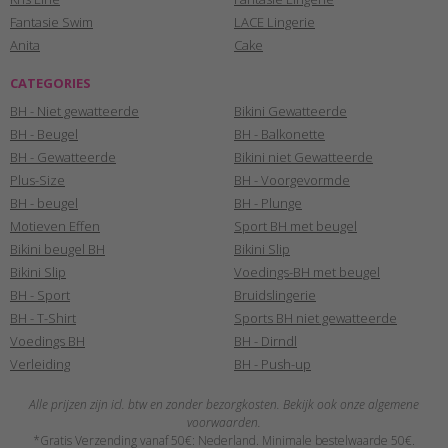
Fantasie Swim
LACE Lingerie
Anita
Cake
CATEGORIES
BH - Niet gewatteerde
Bikini Gewatteerde
BH - Beugel
BH - Balkonette
BH - Gewatteerde
Bikini niet Gewatteerde
Plus-Size
BH - Voorgevormde
BH - beugel
BH - Plunge
Motieven Effen
Sport BH met beugel
Bikini beugel BH
Bikini Slip
Bikini Slip
Voedings-BH met beugel
BH - Sport
Bruidslingerie
BH - T-Shirt
Sports BH niet gewatteerde
Voedings BH
BH - Dirndl
Verleiding
BH - Push-up
Alle prijzen zijn icl. btw en zonder bezorgkosten. Bekijk ook onze algemene
voorwaarden.
*Gratis Verzending vanaf 50€: Nederland. Minimale bestelwaarde 50€.