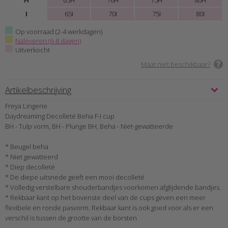
H
65H
70H
75H
80H
I
65I
70I
75I
80I
Op voorraad (2-4 werkdagen)
Naleveren (6-8 dagen)
Uitverkocht
Maat niet beschikbaar?
Artikelbeschrijving
Freya Lingerie
Daydreaming Decolleté Beha F-I cup
BH - Tulp vorm, BH - Plunge BH, Beha - Niet-gewatteerde
* Beugel beha
* Niet gewatteerd
* Diep decolleté
* De diepe uitsnede geeft een mooi decolleté
* Volledig verstelbare shouderbandjes voorkomen afglijdende bandjes.
* Rekbaar kant op het bovenste deel van de cups geven een meer
flexibele en ronde pasvorm. Rekbaar kant is ook goed voor als er een
verschil is tussen de grootte van de borsten