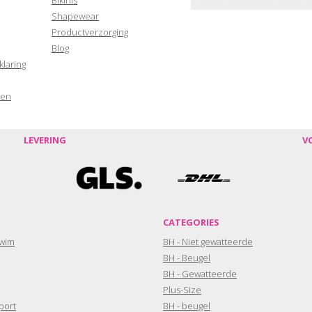
Shapewear
Productverzorging
Blog
klaring
den
LEVERING
V
CATEGORIES
wim
BH - Niet gewatteerde
BH - Beugel
BH - Gewatteerde
Plus-Size
port
BH - beugel