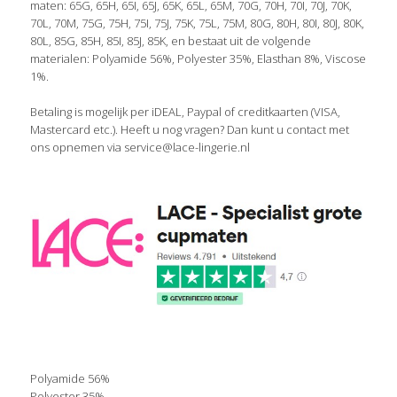
maten: 65G, 65H, 65I, 65J, 65K, 65L, 65M, 70G, 70H, 70I, 70J, 70K,
70L, 70M, 75G, 75H, 75I, 75J, 75K, 75L, 75M, 80G, 80H, 80I, 80J, 80K,
80L, 85G, 85H, 85I, 85J, 85K, en bestaat uit de volgende
materialen: Polyamide 56%, Polyester 35%, Elasthan 8%, Viscose
1%.
Betaling is mogelijk per iDEAL, Paypal of creditkaarten (VISA,
Mastercard etc.). Heeft u nog vragen? Dan kunt u contact met
ons opnemen via service@lace-lingerie.nl
Polyamide 56%
Polyester 35%