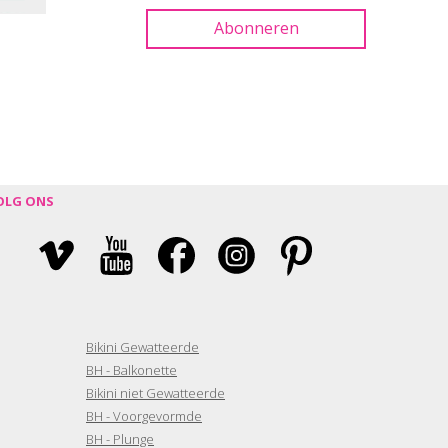
OLG ONS
Bikini Gewatteerde
BH - Balkonette
Bikini niet Gewatteerde
BH - Voorgevormde
BH - Plunge