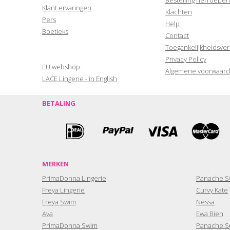
Klant ervaringen
Klachten
Pers
Help
Boetieks
Contact
Toegankelijkheidsver
Privacy Policy
EU webshop:
Algemene voorwaar
LACE Lingerie - in English
BETALING
MERKEN
PrimaDonna Lingerie
Panache S
Freya Lingerie
Curvy Kate
Freya Swim
Nessa
Ava
Ewa Bien
PrimaDonna Swim
Panache S