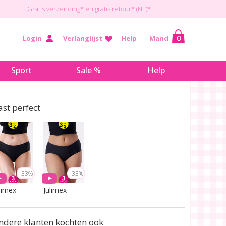
Gratis verzending* en gratis retour* (NL)
*
Login
Verlanglijst
Help
Mand
0
Sport
Sale %
Help
ast perfect
-33%
-33%
limex
Julimex
ndere klanten kochten ook