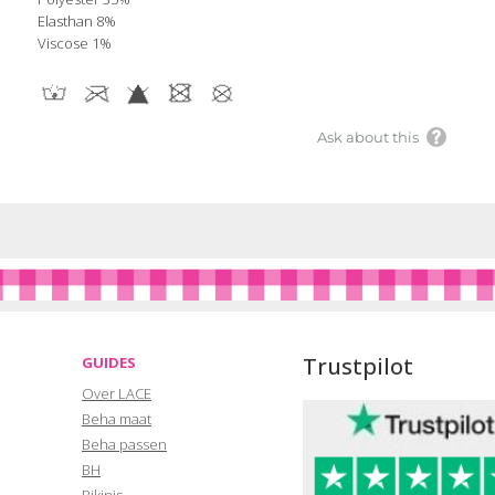
Elasthan 8%
Viscose 1%
Ask about this
Trustpilot
GUIDES
Over LACE
Beha maat
Beha passen
BH
Bikinis