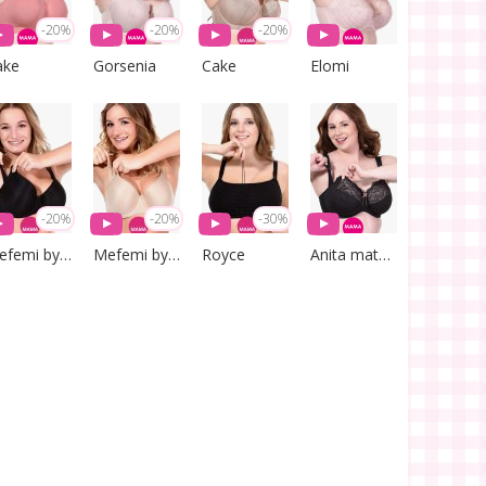
-20%
-20%
-20%
ake
Gorsenia
Cake
Elomi
-20%
-20%
-30%
Mefemi by Nipplex
Mefemi by Nipplex
Royce
Anita maternity