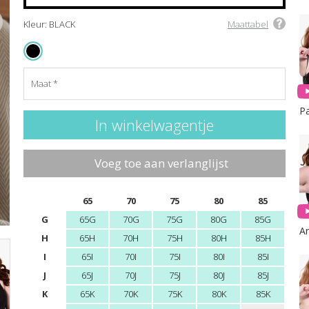
Kleur: BLACK
Maattabel
BLACK
Maat
Voeg toe aan verlanglijst
65
70
75
80
85
G
65G
70G
75G
80G
85G
H
65H
70H
75H
80H
85H
I
65I
70I
75I
80I
85I
J
65J
70J
75J
80J
85J
K
65K
70K
75K
80K
85K