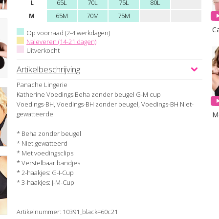
L
65L
70L
75L
80L
M
65M
70M
75M
C
Op voorraad (2-4 werkdagen)
Naleveren (14-21 dagen)
Uitverkocht
Artikelbeschrijving
Panache Lingerie
Katherine Voedings Beha zonder beugel G-M cup
Voedings-BH, Voedings-BH zonder beugel, Voedings-BH Niet-
gewatteerde
* Beha zonder beugel
* Niet gewatteerd
* Met voedingsclips
* Verstelbaar bandjes
* 2-haakjes: G-I-Cup
* 3-haakjes: J-M-Cup
Artikelnummer: 10391_black=60c21