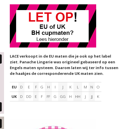
LACE verkoopt in de EU maten die je ook op het label
ziet. Panache Lingerie was origineel gebaseerd op een
Engels maten systeem. Daarom laten wij ter info tussen
de haakjes de corresponderende UK maten zien.
EU
D
E
F
G
H
I
J
K
L
M
N
O
UK
D
DD
E
F
FF
G
GG
H
HH
J
JJ
K