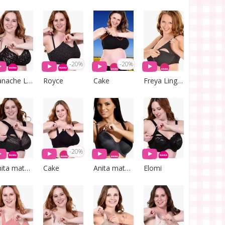
-20%
-20%
Panache Lingerie
Royce
Cake
Freya Lingerie
-20%
Anita maternity
Cake
Anita maternity
Elomi