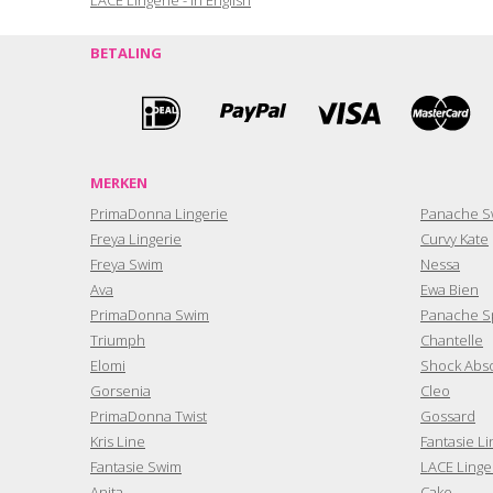
BETALING
MERKEN
PrimaDonna Lingerie
Panache S
Freya Lingerie
Curvy Kate
Freya Swim
Nessa
Ava
Ewa Bien
PrimaDonna Swim
Panache S
Triumph
Chantelle
Elomi
Shock Abs
Gorsenia
Cleo
PrimaDonna Twist
Gossard
Kris Line
Fantasie Li
Fantasie Swim
LACE Linge
Anita
Cake