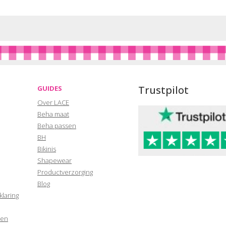
Trustpilot
GUIDES
Over LACE
Beha maat
Beha passen
BH
Bikinis
Shapewear
Productverzorging
Blog
klaring
den