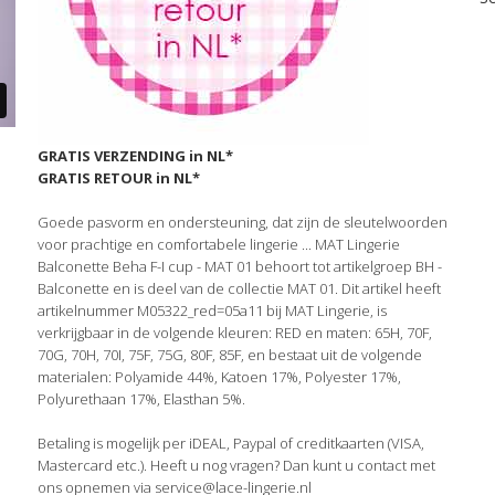
GRATIS VERZENDING in NL*
GRATIS RETOUR in NL*
Goede pasvorm en ondersteuning, dat zijn de sleutelwoorden
voor prachtige en comfortabele lingerie ... MAT Lingerie
Balconette Beha F-I cup - MAT 01 behoort tot artikelgroep BH -
Balconette en is deel van de collectie MAT 01. Dit artikel heeft
artikelnummer M05322_red=05a11 bij MAT Lingerie, is
verkrijgbaar in de volgende kleuren: RED en maten: 65H, 70F,
70G, 70H, 70I, 75F, 75G, 80F, 85F, en bestaat uit de volgende
materialen: Polyamide 44%, Katoen 17%, Polyester 17%,
Polyurethaan 17%, Elasthan 5%.
Betaling is mogelijk per iDEAL, Paypal of creditkaarten (VISA,
Mastercard etc.). Heeft u nog vragen? Dan kunt u contact met
ons opnemen via service@lace-lingerie.nl