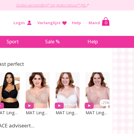
Gratis verzending* en gratis retour* (NL)
*
Login
Verlanglijst
Help
Mand
0
Sport
Sale %
Help
ast perfect
-25%
MAT Lingerie
MAT Lingerie
MAT Lingerie
MAT Lingerie
ACE adviseert...