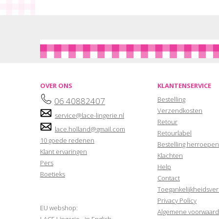
OVER ONS
KLANTENSERVICE
Bestelling
06 40882407
Verzendkosten
service@lace-lingerie.nl
Retour
lace.holland@gmail.com
Retourlabel
10 goede redenen
Bestelling herroepen
Klant ervaringen
Klachten
Pers
Help
Boetieks
Contact
Toegankelijkheidsver
Privacy Policy
EU webshop:
Algemene voorwaar
LACE Lingerie - in English