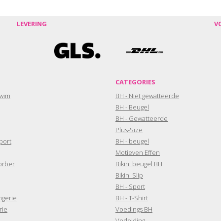
LEVERING
V
CATEGORIES
wim
BH - Niet gewatteerde
BH - Beugel
BH - Gewatteerde
Plus-Size
port
BH - beugel
Motieven Effen
orber
Bikini beugel BH
Bikini Slip
BH - Sport
ngerie
BH - T-Shirt
rie
Voedings BH
Verleiding