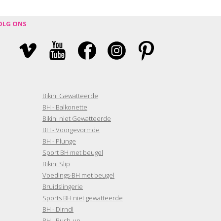
OLG ONS
Bikini Gewatteerde
BH - Balkonette
Bikini niet Gewatteerde
BH - Voorgevormde
BH - Plunge
Sport BH met beugel
Bikini Slip
Voedings-BH met beugel
Bruidslingerie
Sports BH niet gewatteerde
BH - Dirndl
BH - Push-up