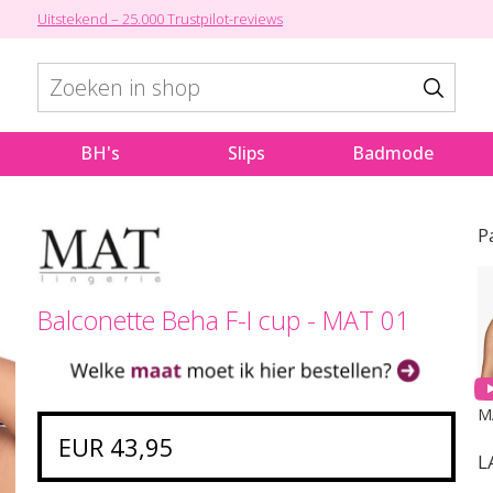
Uitstekend – 25.000 Trustpilot-reviews
BH's
Slips
Badmode
P
Balconette Beha F-I cup - MAT 01
EUR 43,95
L