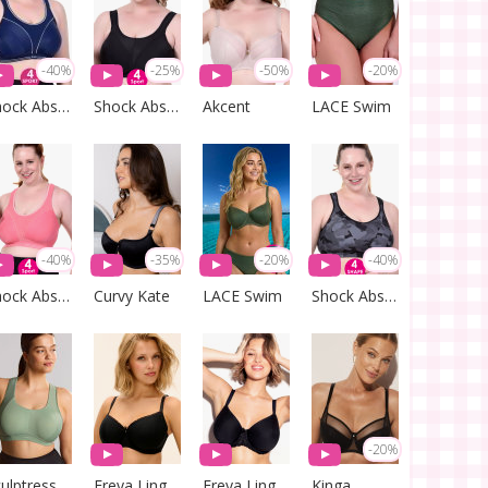
-40%
-25%
-50%
-20%
Shock Absorber
Shock Absorber
Akcent
LACE Swim
-40%
-35%
-20%
-40%
Shock Absorber
Curvy Kate
LACE Swim
Shock Absorber
-20%
Sculptresse by Panache
Freya Lingerie
Freya Lingerie
Kinga