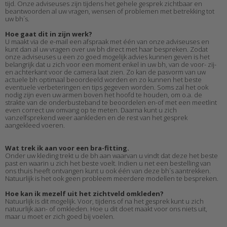
tijd. Onze adviseuses zijn tijdens het gehele gesprek zichtbaar en
beantwoorden al uw vragen, wensen of problemen met betrekking tot
uw bh´s.
Hoe gaat dit in zijn werk?
U maakt via de e-mail een afspraak met één van onze adviseuses en
kunt dan al uw vragen over uw bh direct met haar bespreken. Zodat
onze adviseuses u een zo goed mogelijk advies kunnen geven is het
belangrijk dat u zich voor een moment enkel in uw bh, van de voor- zij-
en achterkant voor de camera laat zien. Zo kan de pasvorm van uw
actuele bh optimaal beoordeeld worden en zo kunnen het beste
eventuele verbeteringen en tips gegeven worden. Soms zal het ook
nodig zijn even uw armen boven het hoofd te houden, om o.a. de
strakte van de onderbusteband te beoordelen en-of met een meetlint
even correct uw omvang op te meten. Daarna kunt u zich
vanzelfsprekend weer aankleden en de rest van het gesprek
aangekleed voeren.
Wat trek ik aan voor een bra-fitting.
Onder uw kleding trekt u de bh aan waarvan u vindt dat deze het beste
past en waarin u zich het beste voelt. Indien u net een bestelling van
ons thuis heeft ontvangen kunt u ook één van deze bh´s aantrekken.
Natuurlijk is het ook geen probleem meerdere modellen te bespreken.
Hoe kan ik mezelf uit het zichtveld omkleden?
Natuurlijk is dit mogelijk. Voor, tijdens of na het gesprek kunt u zich
natuurlijk aan- of omkleden. Hoe u dit doet maakt voor ons niets uit,
maar u moet er zich goed bij voelen.