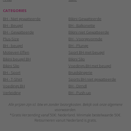
CATEGORIES
BH - Niet gewatteerde
Bikini Gewatteerde
BH - Beugel
BH - Balkonette
BH - Gewatteerde
Bikini niet Gewatteerde
Plus-Size
BH - Voorgevormde
BH - beugel
BH - Plunge
Motieven Effen
Sport BH met beugel
Bikini beugel BH
Bikini Slip
Bikini Slip
Voedings-BH met beugel
BH - Sport
Bruidslingerie
BH - T-Shirt
Sports BH niet gewatteerde
Voedings BH
BH - Dirndl
Verleiding
BH - Push-up
Alle prijzen zijn icl. btw en zonder bezorgkosten. Bekijk ook onze algemene
voorwaarden.
*Gratis Verzending vanaf 50€: Nederland. Minimale bestelwaarde 50€.
Retourneren vanuit Nederland is gratis.