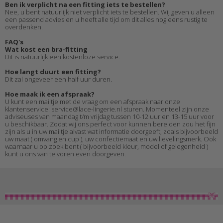
Ben ik verplicht na een fitting iets te bestellen?
Nee, u bent natuurlijk niet verplicht iets te bestellen. Wij geven u alleen
een passend advies en u heeft alle tijd om dit alles nog eens rustig te
overdenken.
FAQ's
Wat kost een bra-fitting
Dit is natuurlijk een kostenloze service.
Hoe langt duurt een fitting?
Dit zal ongeveer een half uur duren.
Hoe maak ik een afspraak?
U kunt een mailtje met de vraag om een afspraak naar onze
klantenservice: service@lace-lingerie.nl sturen. Momenteel zijn onze
adviseuses van maandag t/m vrijdag tussen 10-12 uur en 13-15 uur voor
u beschikbaar. Zodat wij ons perfect voor kunnen bereiden zou het fijn
zijn als u in uw mailtje alvast wat informatie doorgeeft, zoals bijvoorbeeld
uw maat ( omvang en cup ), uw confectiemaat en uw lievelingsmerk. Ook
waarnaar u op zoek bent ( bijvoorbeeld kleur, model of gelegenheid )
kunt u ons van te voren even doorgeven.