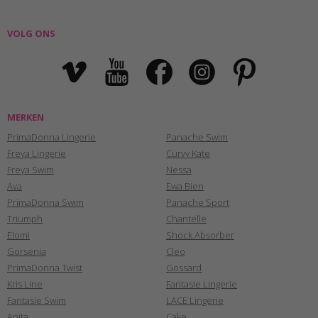
VOLG ONS
MERKEN
PrimaDonna Lingerie
Panache Swim
Freya Lingerie
Curvy Kate
Freya Swim
Nessa
Ava
Ewa Bien
PrimaDonna Swim
Panache Sport
Triumph
Chantelle
Elomi
Shock Absorber
Gorsenia
Cleo
PrimaDonna Twist
Gossard
Kris Line
Fantasie Lingerie
Fantasie Swim
LACE Lingerie
Anita
Cake