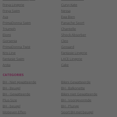
Freya Lingerie
Curvy Kate
Freya Swim
Nessa
Ava
Ewa Bien
PrimaDonna Swim
Panache Sport
Triumph
Chantelle
Elomi
Shock Absorber
Gorsenia
Cleo
PrimaDonna Twist
Gossard
Kris Line
Fantasie Lingerie
Fantasie Swim
LACE Lingerie
Anita
Cake
CATEGORIES
BH - Niet gewatteerde
Bikini Gewatteerde
BH - Beugel
BH - Balkonette
BH - Gewatteerde
Bikini niet Gewatteerde
Plus-Size
BH - Voorgevormde
BH - beugel
BH - Plunge
Motieven Effen
Sport BH met beugel