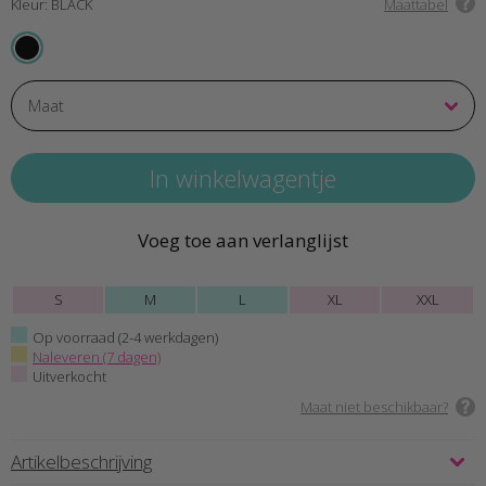
Kleur: BLACK
Maattabel
BLACK
Voeg toe aan verlanglijst
S
M
L
XL
XXL
Op voorraad (2-4 werkdagen)
Naleveren (7 dagen)
Uitverkocht
Maat niet beschikbaar?
Artikelbeschrijving