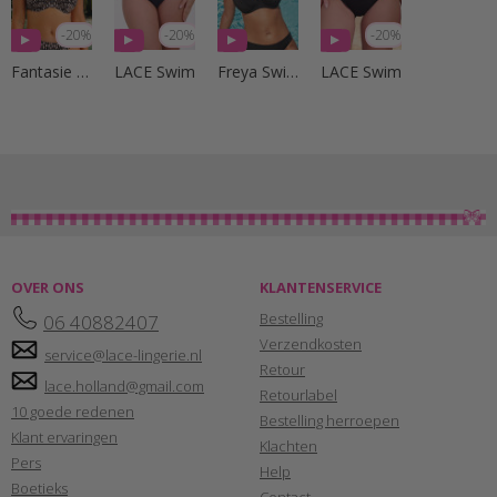
-20%
-20%
-20%
Fantasie Swim
LACE Swim
Freya Swim
LACE Swim
OVER ONS
KLANTENSERVICE
Bestelling
06 40882407
Verzendkosten
service@lace-lingerie.nl
Retour
lace.holland@gmail.com
Retourlabel
10 goede redenen
Bestelling herroepen
Klant ervaringen
Klachten
Pers
Help
Boetieks
Contact