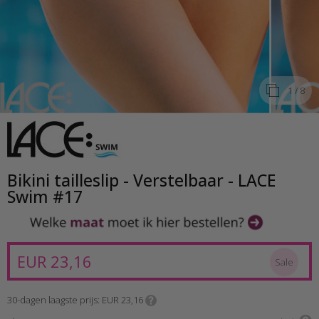
1
/ 8
Bikini tailleslip - Verstelbaar - LACE
Swim #17
EUR 23,16
Sale
30-dagen laagste prijs
EUR 23,16