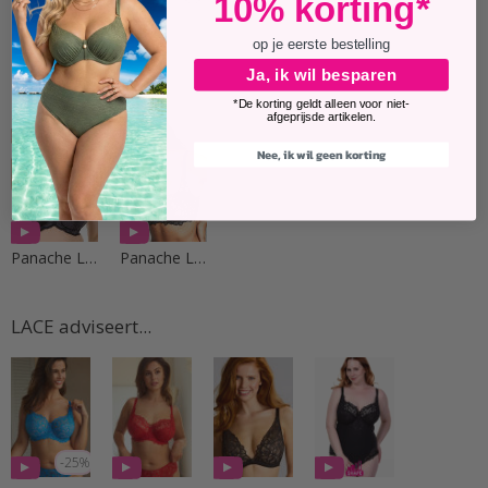
10% korting*
Ask about this
op je eerste bestelling
Ja, ik wil besparen
Past perfect
*De korting geldt alleen voor niet-
afgeprijsde artikelen.
Nee, ik wil geen korting
Panache Lingerie
Panache Lingerie
LACE adviseert...
-25%