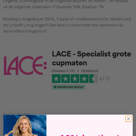
Lingerie, is verkrijgbaar in de volgende kleuren: en maten: , en bestaat
uit de volgende materialen: Polyamide 93%, Elasthan 7%.
Betaling is mogelijk per iDEAL, Paypal of creditkaarten (VISA, Mastercard
etc.). Heeft u nog vragen? Dan kunt u contact met ons opnemen via
service@lace-lingerie.nl
Polyamide 93%
Elasthan 7%