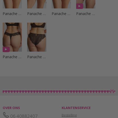
Panache Lingerie
Panache Lingerie
Panache Lingerie
Panache Lingerie
Panache Lingerie
Panache Lingerie
OVER ONS
KLANTENSERVICE
Bestelling
06 40882407