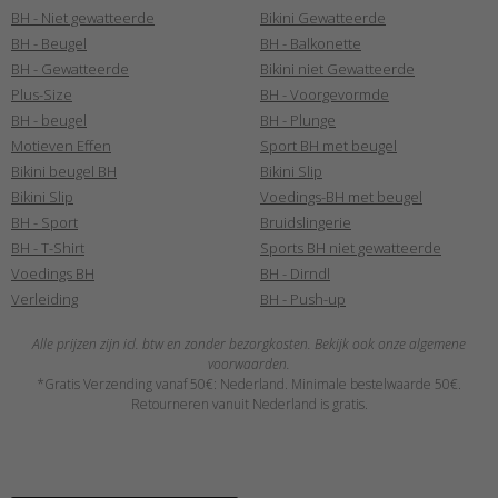
BH - Niet gewatteerde
Bikini Gewatteerde
BH - Beugel
BH - Balkonette
BH - Gewatteerde
Bikini niet Gewatteerde
Plus-Size
BH - Voorgevormde
BH - beugel
BH - Plunge
Motieven Effen
Sport BH met beugel
Bikini beugel BH
Bikini Slip
Bikini Slip
Voedings-BH met beugel
BH - Sport
Bruidslingerie
BH - T-Shirt
Sports BH niet gewatteerde
Voedings BH
BH - Dirndl
Verleiding
BH - Push-up
Alle prijzen zijn icl. btw en zonder bezorgkosten. Bekijk ook onze algemene
voorwaarden.
*Gratis Verzending vanaf 50€: Nederland. Minimale bestelwaarde 50€.
Retourneren vanuit Nederland is gratis.