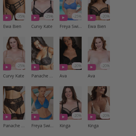
-35%
-25%
-25%
-20%
Ewa Bien
Curvy Kate
Freya Swim
Ewa Bien
-25%
-20%
-20%
Curvy Kate
Panache Lingerie
Ava
Ava
-20%
-20%
Panache Lingerie
Freya Swim
Kinga
Kinga