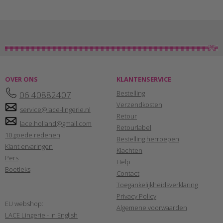
OVER ONS
KLANTENSERVICE
Bestelling
06 40882407
Verzendkosten
service@lace-lingerie.nl
Retour
lace.holland@gmail.com
Retourlabel
10 goede redenen
Bestelling herroepen
Klant ervaringen
Klachten
Pers
Help
Boetieks
Contact
Toegankelijkheidsverklaring
Privacy Policy
EU webshop:
Algemene voorwaarden
LACE Lingerie - in English