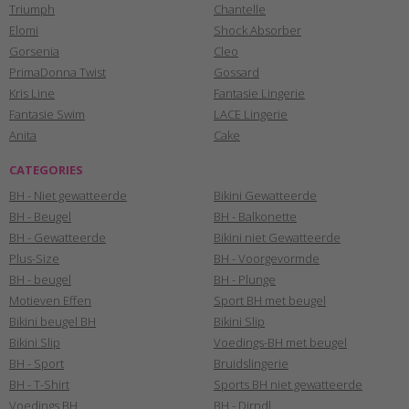
Triumph
Chantelle
Elomi
Shock Absorber
Gorsenia
Cleo
PrimaDonna Twist
Gossard
Kris Line
Fantasie Lingerie
Fantasie Swim
LACE Lingerie
Anita
Cake
CATEGORIES
BH - Niet gewatteerde
Bikini Gewatteerde
BH - Beugel
BH - Balkonette
BH - Gewatteerde
Bikini niet Gewatteerde
Plus-Size
BH - Voorgevormde
BH - beugel
BH - Plunge
Motieven Effen
Sport BH met beugel
Bikini beugel BH
Bikini Slip
Bikini Slip
Voedings-BH met beugel
BH - Sport
Bruidslingerie
BH - T-Shirt
Sports BH niet gewatteerde
Voedings BH
BH - Dirndl