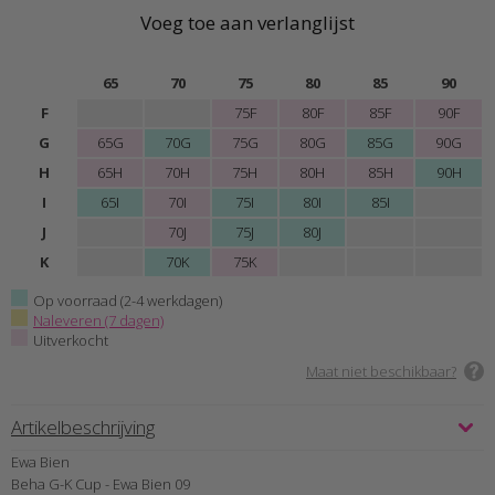
Voeg toe aan verlanglijst
65
70
75
80
85
90
F
75F
80F
85F
90F
G
65G
70G
75G
80G
85G
90G
H
65H
70H
75H
80H
85H
90H
I
65I
70I
75I
80I
85I
J
70J
75J
80J
K
70K
75K
Op voorraad (2-4 werkdagen)
Naleveren (7 dagen)
Uitverkocht
Maat niet beschikbaar?
Artikelbeschrijving
Ewa Bien
Beha G-K Cup - Ewa Bien 09