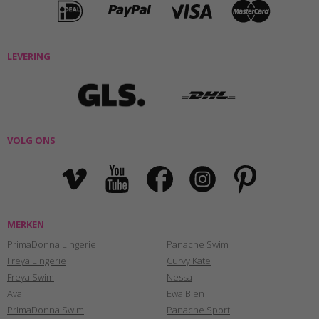
LEVERING
VOLG ONS
MERKEN
PrimaDonna Lingerie
Panache Swim
Freya Lingerie
Curvy Kate
Freya Swim
Nessa
Ava
Ewa Bien
PrimaDonna Swim
Panache Sport