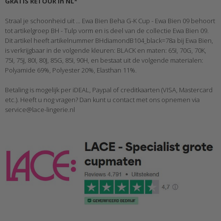
GRATIS RETOUR in NL*
Straal je schoonheid uit ... Ewa Bien Beha G-K Cup - Ewa Bien 09 behoort
tot artikelgroep BH - Tulp vorm en is deel van de collectie Ewa Bien 09.
Dit artikel heeft artikelnummer BHdiamondB104_black=78a bij Ewa Bien,
is verkrijgbaar in de volgende kleuren: BLACK en maten: 65I, 70G, 70K,
75I, 75J, 80I, 80J, 85G, 85I, 90H, en bestaat uit de volgende materialen:
Polyamide 69%, Polyester 20%, Elasthan 11%.
Betaling is mogelijk per iDEAL, Paypal of creditkaarten (VISA, Mastercard
etc.). Heeft u nog vragen? Dan kunt u contact met ons opnemen via
service@lace-lingerie.nl