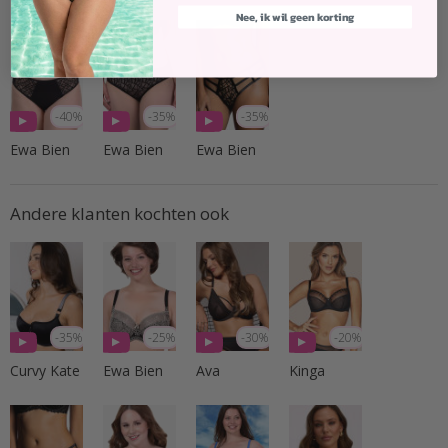
Nee, ik wil geen korting
-40%
-35%
-35%
Ewa Bien
Ewa Bien
Ewa Bien
Andere klanten kochten ook
-35%
-25%
-30%
-20%
Curvy Kate
Ewa Bien
Ava
Kinga