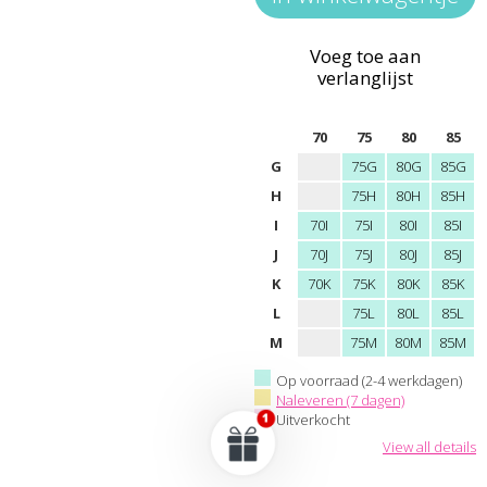
Voeg toe aan
verlanglijst
70
75
80
85
G
75G
80G
85G
H
75H
80H
85H
I
70I
75I
80I
85I
J
70J
75J
80J
85J
K
70K
75K
80K
85K
L
75L
80L
85L
M
75M
80M
85M
Op voorraad (2-4 werkdagen)
Naleveren (7 dagen)
Uitverkocht
View all details