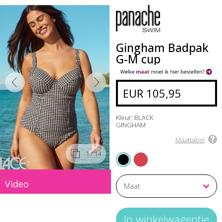
Gingham Badpak
G-M cup
EUR 105,95
Kleur: BLACK
GINGHAM
Maattabel
1
/ 14
RED GINGHAM
BLACK GINGHAM
Video