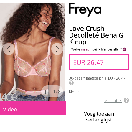
Love Crush
Decolleté Beha G-
K cup
EUR 26,47
30-dagen laagste prijs
EUR 26,47
1
/ 8
Kleur:
Maattabel
Video
Voeg toe aan
verlanglijst