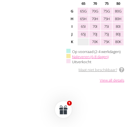
65
70
75
80
G
65G
70G
75G
80G
H
65H
70H
75H
80H
I
65I
70I
75I
80I
J
65J
70J
75J
80J
K
70K
75K
80K
Op voorraad (2-4 werkdagen)
Naleveren (6-8 dagen)
Uitverkocht
Maat niet beschikbaar?
View all details