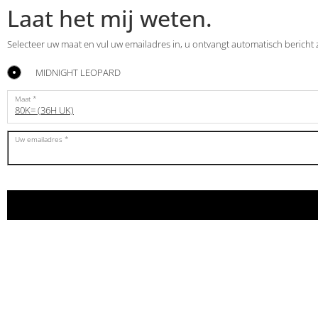
Laat het mij weten.
Selecteer uw maat en vul uw emailadres in, u ontvangt automatisch bericht
MIDNIGHT LEOPARD
Maat
80K= (36H UK)
Uw emailadres