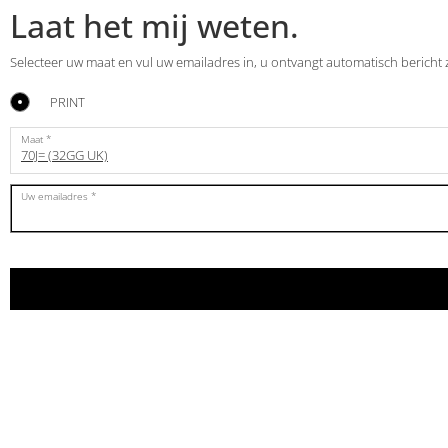
Laat het mij weten.
Selecteer uw maat en vul uw emailadres in, u ontvangt automatisch bericht
PRINT
Maat
70J= (32GG UK)
Uw emailadres